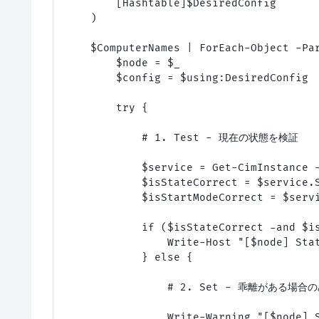
        [Hashtable]$DesiredConfig

    )

    $ComputerNames | ForEach-Object -Par
        $node = $_

        $config = $using:DesiredConfig

        try {

            # 1. Test - 現在の状態を検証

            $service = Get-CimInstance 
            $isStateCorrect = $service.S
            $isStartModeCorrect = $servi
            if ($isStateCorrect -and $is
                Write-Host "[$node] Stat
            } else {

                # 2. Set - 乖離がある場合の
                Write-Warning "[$node] S