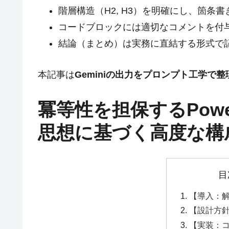
階層構造（H2, H3）を明確にし、箇条
コードブロックには適切なコメントを付
結論（まとめ）は実務に直結する形式で
本記事は
Geminiの出力をプロンプト工学で
冪等性を担保するPowe
思想に基づく高度な構
目
【導入：
【設計方
【実装：