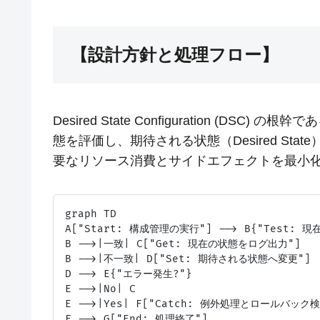
【設計方針と処理フロー】
Desired State Configuration (DSC
態を評価し、期待される状態（Desired St
要なリソース消費とサイドエフェクトを最小
graph TD

A["Start: 構成管理の実行"] --> B{"Test: 現
B -->|一致| C["Get: 現在の状態をログ出力"]

B -->|不一致| D["Set: 期待される状態へ変更"]

D --> E{"エラー発生?"}

E -->|No| C

E -->|Yes| F["Catch: 例外処理とロールバック検
F --> G["End: 処理終了"]
