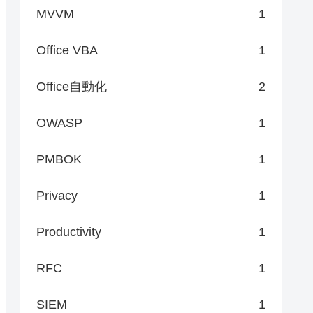
MVVM
1
Office VBA
1
Office自動化
2
OWASP
1
PMBOK
1
Privacy
1
Productivity
1
RFC
1
SIEM
1