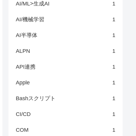
AI/ML>生成AI
1
AI/機械学習
1
AI半導体
1
ALPN
1
API連携
1
Apple
1
Bashスクリプト
1
CI/CD
1
COM
1