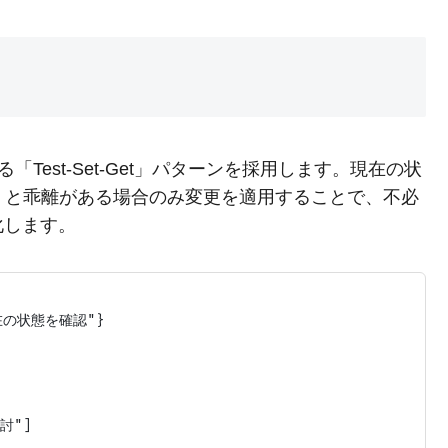
) の根幹である「Test-Set-Get」パターンを採用します。現在の状
ate）と乖離がある場合のみ変更を適用することで、不必
化します。
在の状態を確認"}

討"]
