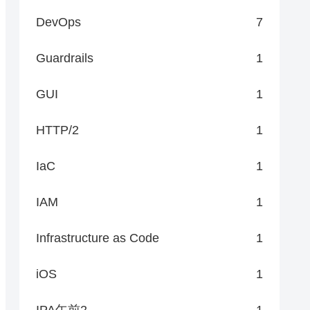
DevOps
7
Guardrails
1
GUI
1
HTTP/2
1
IaC
1
IAM
1
Infrastructure as Code
1
iOS
1
IPA午前2
1