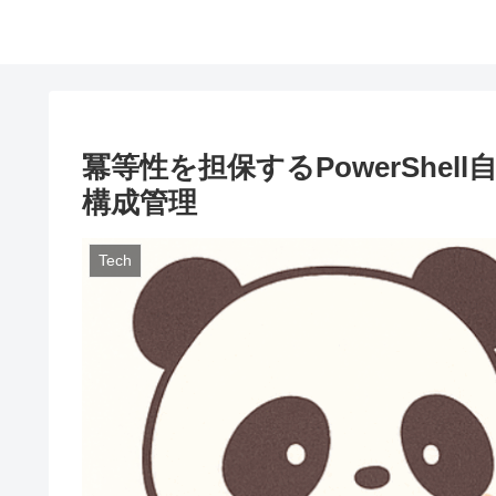
冪等性を担保するPowerShe
構成管理
Tech