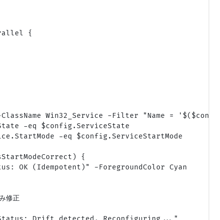
allel {

-ClassName Win32_Service -Filter "Name = '$($config
tate -eq $config.ServiceState

ce.StartMode -eq $config.ServiceStartMode

StartModeCorrect) {

us: OK (Idempotent)" -ForegroundColor Cyan

み修正

tatus: Drift detected. Reconfiguring..."
