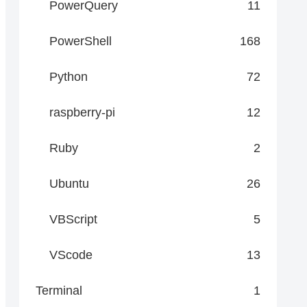
PowerQuery
11
PowerShell
168
Python
72
raspberry-pi
12
Ruby
2
.ServiceName)'" -ComputerName $node -ErrorAction S
Ubuntu
26
VBScript
5
VScode
13
Terminal
1