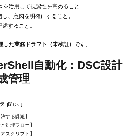
書きを活用して視認性を高めること。
与し、意図を明確にすること。
記述すること。
整理した業務ドラフト（未検証）
です。
rShell自動化：DSC設計
成管理
次
解決する課題】
針と処理フロー】
コアスクリプト】