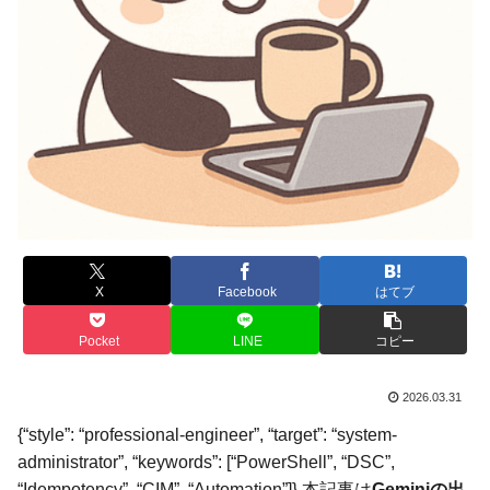
X
Facebook
はてブ
Pocket
LINE
コピー
2026.03.31
{“style”: “professional-engineer”, “target”: “system-
administrator”, “keywords”: [“PowerShell”, “DSC”,
“Idempotency”, “CIM”, “Automation”]} 本記事は
Geminiの出