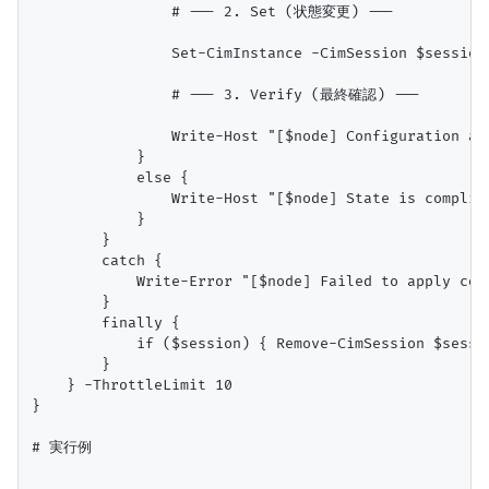
                # --- 2. Set (状態変更) ---

                Set-CimInstance -CimSession $session
                # --- 3. Verify (最終確認) ---

                Write-Host "[$node] Configuration ap
            }

            else {

                Write-Host "[$node] State is complia
            }

        }

        catch {

            Write-Error "[$node] Failed to apply con
        }

        finally {

            if ($session) { Remove-CimSession $sessio
        }

    } -ThrottleLimit 10

}

# 実行例
