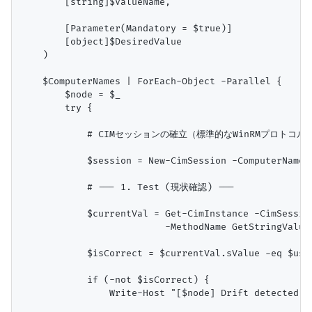
        [string]$ValueName,

        [Parameter(Mandatory = $true)]

        [object]$DesiredValue

    )

    $ComputerNames | ForEach-Object -Parallel {

        $node = $_

        try {

            # CIMセッションの確立（標準的なWinRMプロトコル）
            $session = New-CimSession -ComputerName $
            # --- 1. Test (現状確認) ---

            $currentVal = Get-CimInstance -CimSessio
                          -MethodName GetStringValue
            $isCorrect = $currentVal.sValue -eq $usin
            if (-not $isCorrect) {

                Write-Host "[$node] Drift detected. 