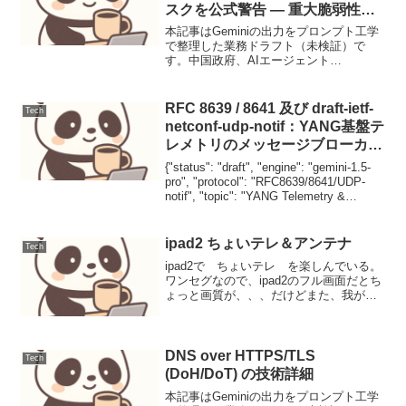
スクを公式警告 ― 重大脆弱性
CVE-2026-25253が発覚
本記事はGeminiの出力をプロンプト工学
で整理した業務ドラフト（未検証）で
す。中国政府、AIエージェント
「OpenClaw」のセキュリティリスクを公
式警告 ― 重大脆弱性CVE-2026-25253が
発覚2026年2月、中国の国家サイバー...
RFC 8639 / 8641 及び draft-ietf-
Tech
netconf-udp-notif：YANG基盤テ
レメトリのメッセージブローカー
統合と高速輸送規格
{"status": "draft", "engine": "gemini-1.5-
pro", "protocol": "RFC8639/8641/UDP-
notif", "topic": "YANG Telemetry &
Message...
ipad2 ちょいテレ＆アンテナ
Tech
ipad2で ちょいテレ を楽しんでいる。
ワンセグなので、ipad2のフル画面だとち
ょっと画質が、、、だけどまた、我が家
はワンセグの電波が悪いので、ちょいテ
レ用のアンテナも追加購入。でも、寝室
やテーブルなんかでちょっと テレビが
楽しめるのが...
DNS over HTTPS/TLS
Tech
(DoH/DoT) の技術詳細
本記事はGeminiの出力をプロンプト工学