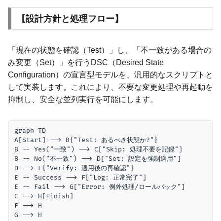
【設計方針と処理フロー】
「現在の状態を確認（Test）」し、「不一致がある場合の
み変更（Set）」を行うDSC（Desired State
Configuration）の宣言型モデルを、汎用的なスクリプトと
して実装します。これにより、不要な変更処理や再起動を
抑制し、安全な並列実行を可能にします。
graph TD

A[Start] --> B{"Test: あるべき状態か?"}

B -- Yes("一致") --> C["Skip: 処理不要を記録"]

B -- No("不一致") --> D["Set: 設定を強制適用"]

D --> E{"Verify: 適用後の再確認"}

E -- Success --> F["Log: 正常完了"]

E -- Fail --> G["Error: 例外処理/ロールバック"]

C --> H[Finish]

F --> H
