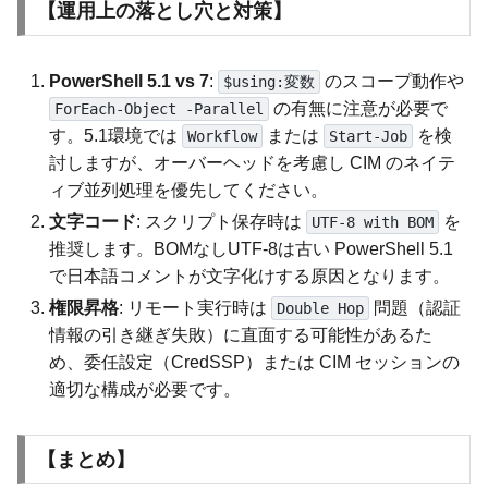
【運用上の落とし穴と対策】
PowerShell 5.1 vs 7
:
のスコープ動作や
$using:変数
の有無に注意が必要で
ForEach-Object -Parallel
す。5.1環境では
または
を検
Workflow
Start-Job
討しますが、オーバーヘッドを考慮し CIM のネイテ
ィブ並列処理を優先してください。
文字コード
: スクリプト保存時は
を
UTF-8 with BOM
推奨します。BOMなしUTF-8は古い PowerShell 5.1
で日本語コメントが文字化けする原因となります。
権限昇格
: リモート実行時は
問題（認証
Double Hop
情報の引き継ぎ失敗）に直面する可能性があるた
め、委任設定（CredSSP）または CIM セッションの
適切な構成が必要です。
【まとめ】