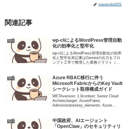
papanda925
関連記事
wp-cliによるWordPress管理自動
Tech
化の効率化と堅牢化
wp-cliによるWordPress管理自動化の効率
化と堅牢化本記事はGeminiの出力をプロ
ンプト工学で整理した業務ドラフト（未
検証）です。要件と前提要件WordPress
管理タスクの自動化（例：コア、プラグ
イン、テーマの更新、データベー...
Azure RBAC移行に伴う
Tech
Microsoft FabricからのKey Vault
シークレット取得構成ガイド
METAversion: 1.0context: Senior Cloud
Architecttarget: Azure/Fabric
Administratorskey_elements: Azure
RBAC, Microsoft Fa...
中国政府、AIエージェント
Tech
「OpenClaw」のセキュリティリ