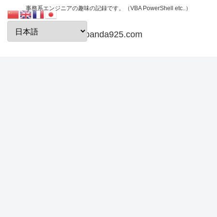
事務系エンジニアの趣味の記録です。（VBA PowerShell etc..）
papanda925.com