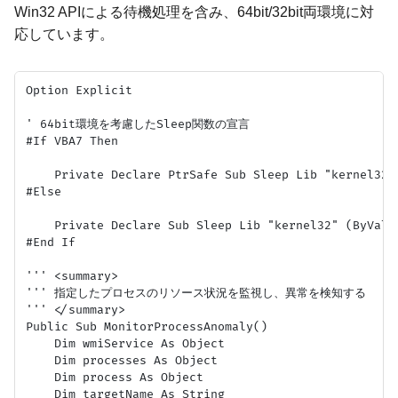
Win32 APIによる待機処理を含み、64bit/32bit両環境に対
応しています。
Option Explicit

' 64bit環境を考慮したSleep関数の宣言

#If VBA7 Then

    Private Declare PtrSafe Sub Sleep Lib "kernel32"
#Else

    Private Declare Sub Sleep Lib "kernel32" (ByVal d
#End If

''' <summary>

''' 指定したプロセスのリソース状況を監視し、異常を検知する

''' </summary>

Public Sub MonitorProcessAnomaly()

    Dim wmiService As Object

    Dim processes As Object

    Dim process As Object

    Dim targetName As String
