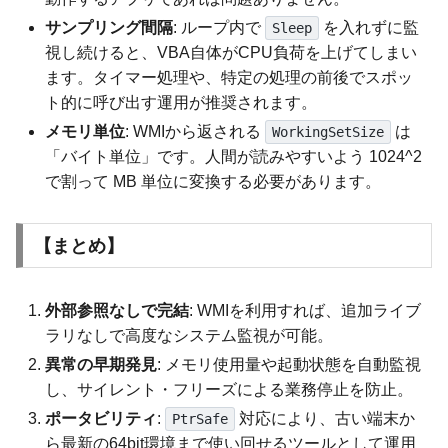
サンプリング間隔
: ループ内で
を入れずに監
Sleep
視し続けると、VBA自体がCPU負荷を上げてしまい
ます。タイマー処理や、特定の処理の前後でスポッ
ト的に呼び出す運用が推奨されます。
メモリ単位
: WMIから返される
は
WorkingSetSize
「バイト単位」です。人間が読みやすいよう 1024^2
で割って MB 単位に変換する必要があります。
【まとめ】
外部参照なしで完結
: WMIを利用すれば、追加ライブ
ラリなしで高度なシステム監視が可能。
異常の早期発見
: メモリ使用量や起動状態を自動監視
し、サイレント・フリーズによる業務停止を防止。
ポータビリティ
:
対応により、古い端末か
PtrSafe
ら最新の64bit環境まで使い回せるツールとして運用