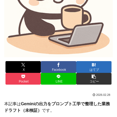
X
Facebook
はてブ
Pocket
LINE
コピー
2026.02.28
本記事は
Geminiの出力をプロンプト工学で整理した業務
ドラフト（未検証）
です。