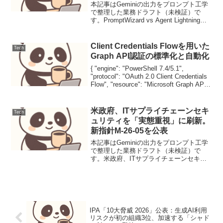
ク精度極大化手法
本記事はGeminiの出力をプロンプト工学
で整理した業務ドラフト（未検証）で
す。PromptWizard vs Agent Lightning：
プロンプト自動最適化とエージェント訓
練によるタスク精度極大化手法【ユース
ケース定義と課題】複雑な...
Client Credentials Flowを用いた
Tech
Graph API認証の標準化と自動化
{ "engine": "PowerShell 7.4/5.1",
"protocol": "OAuth 2.0 Client Credentials
Flow", "resource": "Microsoft Graph API",
"m...
米政府、ITサプライチェーンセキ
Tech
ュリティを「実態重視」に刷新。
新指針M-26-05を公表
本記事はGeminiの出力をプロンプト工学
で整理した業務ドラフト（未検証）で
す。米政府、ITサプライチェーンセキュ
リティを「実態重視」に刷新。新指針M-
26-05を公表米予算管理局がM-26-05を公
表。従来の書類による自己申告から、
SBO...
IPA「10大脅威 2026」公表：生成AI利用
リスクが初の組織3位、加速する「シャド