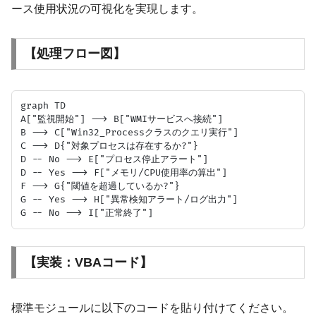
ース使用状況の可視化を実現します。
【処理フロー図】
graph TD

A["監視開始"] --> B["WMIサービスへ接続"]

B --> C["Win32_Processクラスのクエリ実行"]

C --> D{"対象プロセスは存在するか?"}

D -- No --> E["プロセス停止アラート"]

D -- Yes --> F["メモリ/CPU使用率の算出"]

F --> G{"閾値を超過しているか?"}

G -- Yes --> H["異常検知アラート/ログ出力"]

【実装：VBAコード】
標準モジュールに以下のコードを貼り付けてください。