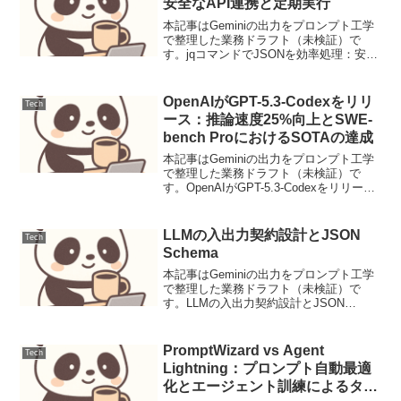
安全なAPI連携と定期実行
本記事はGeminiの出力をプロンプト工学
で整理した業務ドラフト（未検証）で
す。jqコマンドでJSONを効率処理：安全
なAPI連携と定期実行DevOpsの現場で
は、Web APIからのデータ取得やログ解
析など、JSONデータの処理が日常的に...
OpenAIがGPT-5.3-Codexをリリ
Tech
ース：推論速度25%向上とSWE-
bench ProにおけるSOTAの達成
本記事はGeminiの出力をプロンプト工学
で整理した業務ドラフト（未検証）で
す。OpenAIがGPT-5.3-Codexをリリー
ス：推論速度25%向上とSWE-bench Pro
におけるSOTAの達成【要点サマリ】
OpenAIは、ソフトウェ...
LLMの入出力契約設計とJSON
Tech
Schema
本記事はGeminiの出力をプロンプト工学
で整理した業務ドラフト（未検証）で
す。LLMの入出力契約設計とJSON
Schema大規模言語モデル（LLM）をシス
テムに組み込む際、その出力が常に意図
した構造と形式を持つとは限りません。
PromptWizard vs Agent
Tech
特に自動化...
Lightning：プロンプト自動最適
化とエージェント訓練によるタス