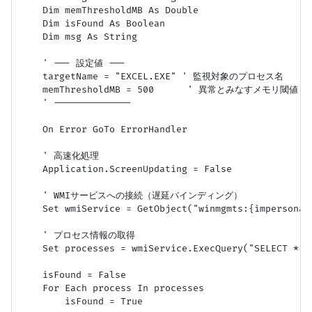
    Dim memThresholdMB As Double

    Dim isFound As Boolean

    Dim msg As String

    ' --- 設定値 ---

    targetName = "EXCEL.EXE" ' 監視対象のプロセス名

    memThresholdMB = 500      ' 異常とみなすメモリ閾値 (M
    ' --------------

    On Error GoTo ErrorHandler

    ' 高速化処理

    Application.ScreenUpdating = False

    ' WMIサービスへの接続（遅延バインディング）

    Set wmiService = GetObject("winmgmts:{impersonat
    ' プロセス情報の取得

    Set processes = wmiService.ExecQuery("SELECT * F
    isFound = False

    For Each process In processes

        isFound = True
