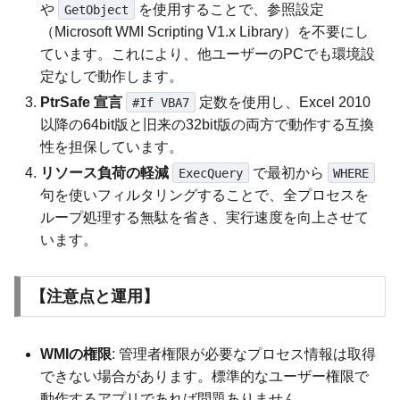
や
を使用することで、参照設定
GetObject
（Microsoft WMI Scripting V1.x Library）を不要にし
ています。これにより、他ユーザーのPCでも環境設
定なしで動作します。
PtrSafe 宣言
定数を使用し、Excel 2010
#If VBA7
以降の64bit版と旧来の32bit版の両方で動作する互換
性を担保しています。
リソース負荷の軽減
で最初から
ExecQuery
WHERE
句を使いフィルタリングすることで、全プロセスを
ループ処理する無駄を省き、実行速度を向上させて
います。
【注意点と運用】
WMIの権限
: 管理者権限が必要なプロセス情報は取得
できない場合があります。標準的なユーザー権限で
動作するアプリであれば問題ありません。