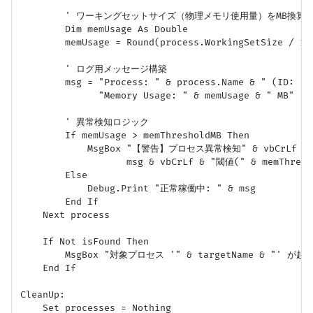
        ' ワーキングセットサイズ（物理メモリ使用量）をMB換算

        Dim memUsage As Double

        memUsage = Round(process.WorkingSetSize / 102
        ' ログ用メッセージ構築

        msg = "Process: " & process.Name & " (ID: " 
              "Memory Usage: " & memUsage & " MB"

        ' 異常検知ロジック

        If memUsage > memThresholdMB Then

            MsgBox "【警告】プロセス異常検知" & vbCrLf & v
                   msg & vbCrLf & "閾値(" & memThre
        Else

            Debug.Print "正常稼働中: " & msg

        End If

    Next process

    If Not isFound Then

        MsgBox "対象プロセス '" & targetName & "' が起
    End If

CleanUp:

    Set processes = Nothing
