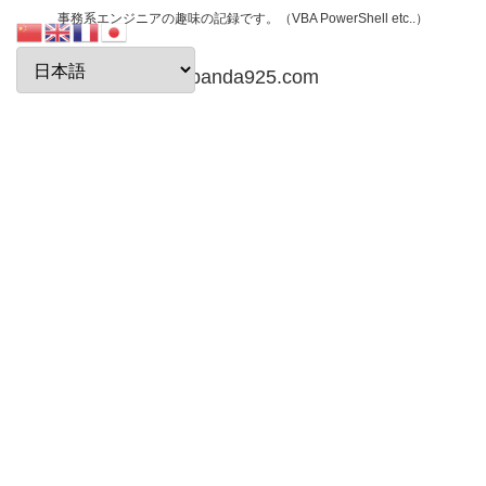
事務系エンジニアの趣味の記録です。（VBA PowerShell etc..）
papanda925.com