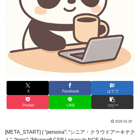
X
Facebook
はてブ
Pocket
LINE
コピー
2026.02.28
[META_START] { “persona”: “シニア・クラウドアーキテク
ト”, “topic”: “Microsoft CSP Legacy to NCE (New