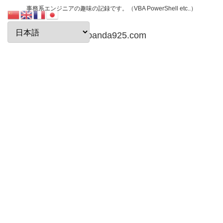
事務系エンジニアの趣味の記録です。（VBA PowerShell etc..）
papanda925.com