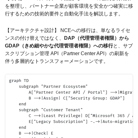
を整理し、パートナー企業が顧客環境を安全かつ確実に移
行するための技術的要件と自動化手法を解説します。
【アーキテクチャ設計】 NCEへの移行は、単なるライセ
ンスの付け替えではなく、
DAP（代理管理者権限）から
GDAP（きめ細やかな代理管理者権限）への移行
と、サブ
スクリプション管理 API（Partner Center API）の刷新を
伴う多層的なトランスフォーメーションです。
graph TD

    subgraph "Partner Ecosystem"

        A["Partner Center API / Portal"] -->|Migrati
        B -->|Assign| C["Security Group: GDAP"]

    end

    subgraph "Customer Tenant"

        C -->|Least Privilege| D["Microsoft 365 / Azu
        E["Legacy Subscription"] -.->|Auto-migration
    end

    B -->|Check| E
