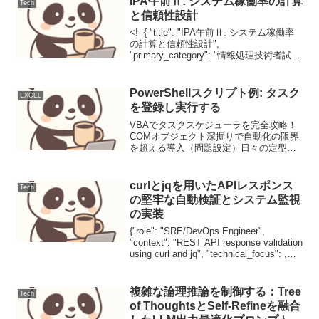
IPA午前Ⅱ: システム稼働率の計算
Tech
と信頼性設計
<!--{ "title": "IPA午前Ⅱ: システム稼働率
の計算と信頼性設計",
"primary_category": "情報処理技術者試
験", "secondary_categories": , "tags": ,
"summary...
PowerShellスクリプト例: タスク
EXCEL
を登録し実行する
VBAでタスクスケジューラを完全攻略！
COMオブジェクト深掘りで自動化の限界
を超える導入（問題設定）日々の定型業
務をExcel VBAで自動化しているエンジ
ニアの皆さん、こんにちは。VBAは強力
なツールですが、その自動化にはある種
curlとjqを用いたAPIレスポンス
Tech
の制約がつ...
の堅牢な自動検証とシステム監視
の実装
{"role": "SRE/DevOps Engineer",
"context": "REST API response validation
using curl and jq", "technical_focus": ,
"style...
複雑な論理推論を制御する：Tree
Tech
of ThoughtsとSelf-Refineを融合