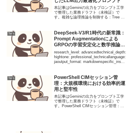
したLLM出力最適化プロンプト
本記事はGeminiの出力をプロンプト工学
で整理した業務ドラフト（未検証）で
す。複雑な論理推論を制御する：Tree of
ThoughtsとSelf-Refineを融合したLLM出
力最適化プロンプト【ユースケース定義
と課題】多角的な仮説検証...
DeepSeek-V3/R1時代の新常識：
Tech
Prompt Augmentationによる
GRPOの学習安定化と数学推論能
力の向上
research_level: advancedtechnical_depth:
hightone: professional_technicallanguage:
jaoutput_format: markdownspecific_ins...
PowerShell CIMセッション管
Tech
理：大規模環境における効率的運
用と堅牢性
本記事はGeminiの出力をプロンプト工学
で整理した業務ドラフト（未検証）で
す。PowerShell CIMセッション管理：大
規模環境における効率的運用と堅牢性
Windows環境の管理において、
WMI（Windows Management ...