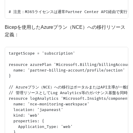
Bicepを使用したAzureプラン（NCE）への移行リソース
定義：
targetScope = 'subscription'

resource azurePlan 'Microsoft.Billing/billingAccount
  name: 'partner-billing-account/profile/section'

}

// Azureプラン（NCE）への移行はポータルまたはAPI主導が一般的だ
// 管理リソースとしてLog Analytics等のガバナンス基盤を同時に
resource logAnalytics 'Microsoft.Insights/components@
  name: 'nce-monitoring-workspace'

  location: 'japaneast'

  kind: 'web'

  properties: {

    Application_Type: 'web'

  }
