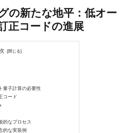
グの新たな地平：低オー
訂正コードの進展
次
ト量子計算の必要性
正コード
み
般的なプロセス
念的な実装例