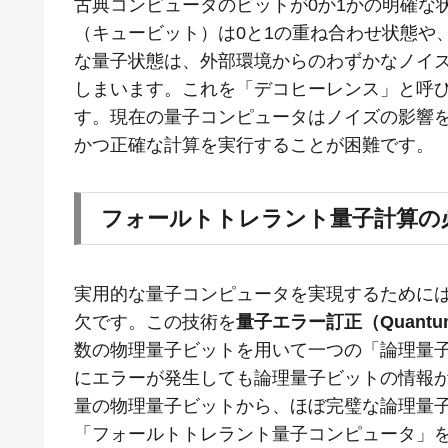
古典コンピュータのビットが0か1かの明確な
（キュービット）は0と1の重ね合わせ状態や
な量子状態は、外部環境からのわずかなノイ
しまいます。これを「デコヒーレンス」と呼
す。現在の量子コンピュータはノイズの影響
かつ正確な計算を実行することが困難です。
フォールトトレラント量子計算の
実用的な量子コンピュータを実現するために
欠です。この技術を
量子エラー訂正（Quantum Er
数の物理量子ビットを用いて一つの「論理量
にエラーが発生しても論理量子ビットの情報
量の物理量子ビットから、ほぼ完璧な論理量
「フォールトトレラント量子コンピュータ」