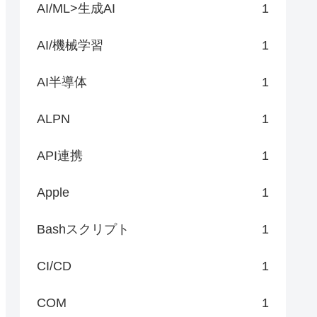
AI/ML>生成AI
1
AI/機械学習
1
AI半導体
1
ALPN
1
API連携
1
Apple
1
Bashスクリプト
1
CI/CD
1
COM
1