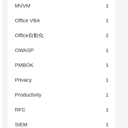
MVVM
1
Office VBA
1
Office自動化
2
OWASP
1
PMBOK
1
Privacy
1
Productivity
1
RFC
1
SIEM
1