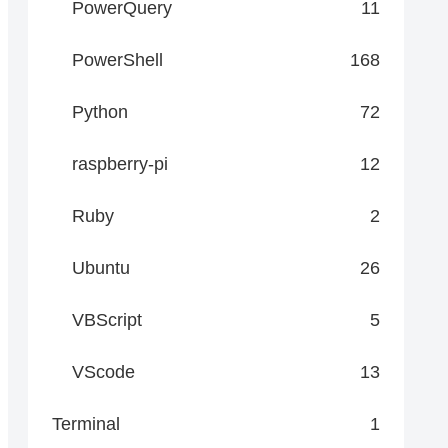
PowerQuery
11
PowerShell
168
Python
72
raspberry-pi
12
Ruby
2
Ubuntu
26
VBScript
5
VScode
13
Terminal
1