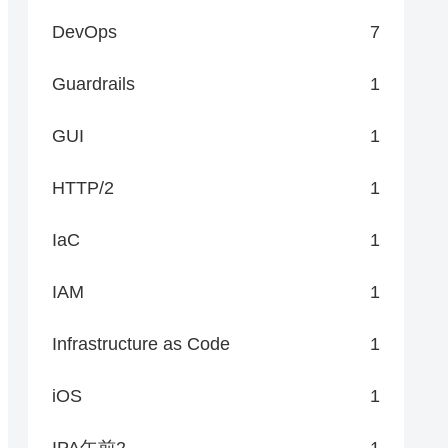
DevOps
7
Guardrails
1
GUI
1
HTTP/2
1
IaC
1
IAM
1
Infrastructure as Code
1
iOS
1
IPA午前2
1