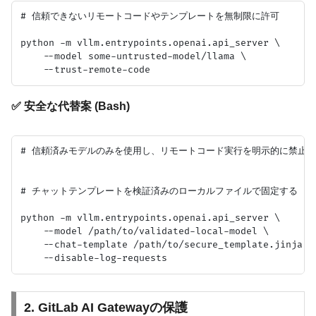
# 信頼できないリモートコードやテンプレートを無制限に許可

python -m vllm.entrypoints.openai.api_server \

    --model some-untrusted-model/llama \

✅ 安全な代替案 (Bash)
# 信頼済みモデルのみを使用し、リモートコード実行を明示的に禁止

# チャットテンプレートを検証済みのローカルファイルで固定する

python -m vllm.entrypoints.openai.api_server \

    --model /path/to/validated-local-model \

    --chat-template /path/to/secure_template.jinja \

2. GitLab AI Gatewayの保護