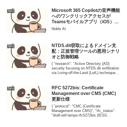
Microsoft 365 Copilotの音声機能
Tech
へのワンクリックアクセスが
Teamsモバイルアプリ（iOS）で
可能に
Noble AI
NTDS.dit窃取によるドメイン支
Tech
配：正規管理ツールの悪用シナリ
オと防御戦略
{ "research": "Active Directory (AD)
security focusing on NTDS.dit exfiltration
via Living-off-the-Land (LotL) technique...
RFC 5272bis: Certificate
Tech
Management over CMS (CMC)
更新仕様
{ "protocol": "CMC (Certificate
Management over CMS)", "rfc_status":
"draft-ietf-lamps-rfc5272bis (IESG
Submitted)", "la...