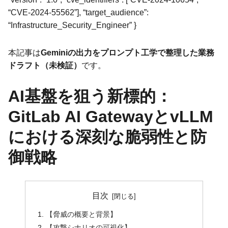
“CVE-2024-55562”], “target_audience”:
“Infrastructure_Security_Engineer” }
本記事は
Geminiの出力をプロンプト工学で整理した業務
ドラフト（未検証）
です。
AI基盤を狙う新標的：
GitLab AI GatewayとvLLM
における深刻な脆弱性と防
御戦略
目次
【脅威の概要と背景】
【攻撃シナリオの可視化】