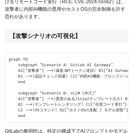
けるリモートコード実行（RCE: CVE-2024-55562）は、
攻撃者に内部AI機能の悪用やホストOSの完全制御を許す
恐れがあります。
【攻撃シナリオの可視化】
graph TD

    subgraph "Scenario A: GitLab AI Gateway"

    A1["攻撃者"] -->|偽造JWTトークン送信| B1["AI Gateway"
    B1 -->|認証チェック回避| C1["内部AI機能・プロンプトへの
    end

    subgraph "Scenario B: vLLM (RCE)"

    A2["攻撃者"] -->|悪意のあるJinja2テンプレート注入| B2["vL
    B2 -->|テンプレートレンダリング| C2{"任意コード実行"}

    C2 -->|OSコマンド| D2["ホストOSの支配 / モデル窃取"]

GitLabの脆弱性は、特定の構成下でAIプロンプトやモデル