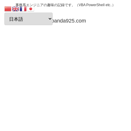
事務系エンジニアの趣味の記録です。（VBA PowerShell etc..）
papanda925.com