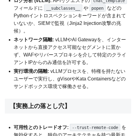
ログ分析 (vLLM):
APIリクエストの
chat_template
フィールドに
や
などの
__subclasses__
popen
Pythonイントロスペクションキーワードが含まれて
いないか、SIEMで監視（Jinja2 Injection攻撃の兆
候）。
ネットワーク隔離:
vLLMやAI Gatewayを、インター
ネットから直接アクセス可能なセグメントに置か
ず、WAFやリバースプロキシを介して特定のクライ
アントIPからのみ通信を許可する。
実行環境の隔離:
vLLMプロセスを、特権を持たない
ユーザーで実行し、gVisorやKata Containersなどの
サンドボックス環境で稼働させる。
【実務上の落とし穴】
可用性とのトレードオフ:
を
--trust-remote-code
無効化すると、独自のアーキテクチャを持つ最新モ