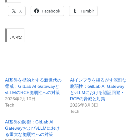
X
Facebook
Tumblr
いいね:
AI基盤を標的とする新世代の
AIインフラを揺るがす深刻な
脅威：GitLab AI Gatewayと
脆弱性：GitLab AI Gateway
vLLMのRCE脆弱性への対策
とvLLMにおける認証回避・
2026年2月10日
RCEの脅威と対策
Tech
2026年3月3日
Tech
AI基盤の防衛：GitLab AI
GatewayおよびvLLMにおけ
る重大な脆弱性への対策