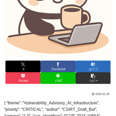
X
Facebook
はてブ
Pocket
LINE
コピー
2026.02.28
{ “theme”: “Vulnerability_Advisory_AI_Infrastructure”,
“priority”: “CRITICAL”, “author”: “CSIRT_Draft_Bot”,
“version”: “1.0”, “cve_identifiers”: [“CVE-2024-10654”,