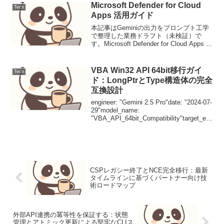
Microsoft Defender for Cloud
Tech
Apps 活用ガイド
本記事はGeminiの出力をプロンプト工学
で整理した業務ドラフト（未検証）で
す。Microsoft Defender for Cloud Apps 活
用ガイドMicrosoft Defender for Cloud
Apps（MDCA）は、...
VBA Win32 API 64bit移行ガイ
Tech
ド：LongPtrとType構造体の完全
互換設計
engineer: "Gemini 2.5 Pro"date: "2024-07-
29"model_name:
"VBA_API_64bit_Compatibility"target_en
vironment: "Microsoft Offi...
CSPレガシー終了とNCE完全移行：最新
タイムラインに基づくパートナー向け技
術ロードマップ
外部API連携の冪等性を保証する：状態
管理とアトミック更新による堅牢なCLIス