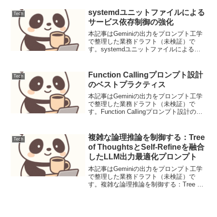
の送受信や添付ファイルの管理は日常的
に発生する定型業務です。これらの業務
systemdユニットファイルによる
Tech
は手作業...
サービス依存制御の強化
本記事はGeminiの出力をプロンプト工学
で整理した業務ドラフト（未検証）で
す。systemdユニットファイルによるサ
ービス依存制御の強化現代のLinuxシステ
ムにおいて、サービス管理のデファクト
スタンダードであるsystemdは、単にサ
Function Callingプロンプト設計
Tech
ー...
のベストプラクティス
本記事はGeminiの出力をプロンプト工学
で整理した業務ドラフト（未検証）で
す。Function Callingプロンプト設計のベ
ストプラクティスFunction Callingは、大
規模言語モデル（LLM）が外部ツールや
APIと連携し、よ...
複雑な論理推論を制御する：Tree
Tech
of ThoughtsとSelf-Refineを融合
したLLM出力最適化プロンプト
本記事はGeminiの出力をプロンプト工学
で整理した業務ドラフト（未検証）で
す。複雑な論理推論を制御する：Tree of
ThoughtsとSelf-Refineを融合したLLM出
力最適化プロンプト【ユースケース定義
と課題】多角的な仮説検証...