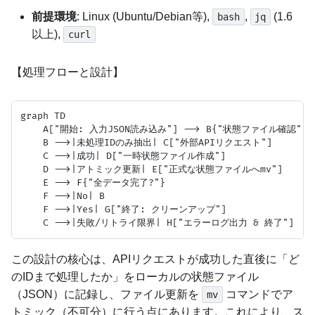
前提環境
: Linux (Ubuntu/Debian等),
,
(1.6
bash
jq
以上),
curl
【処理フローと設計】
graph TD

    A["開始: 入力JSON読み込み"] --> B{"状態ファイル確認"}

    B -->|未処理IDのみ抽出| C["外部APIリクエスト"]

    C -->|成功| D["一時状態ファイル作成"]

    D -->|アトミック更新| E["正式な状態ファイルへmv"]

    E --> F{"全データ完了?"}

    F -->|No| B

    F -->|Yes| G["終了: クリーンアップ"]

この設計の核心は、APIリクエストが成功した直後に「ど
のIDまで処理したか」をローカルの状態ファイル
（JSON）に記録し、ファイル更新を
コマンドでア
mv
トミック（不可分）に行う点にあります。これにより、ス