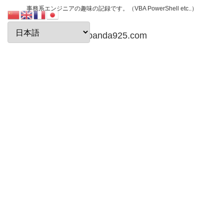
事務系エンジニアの趣味の記録です。（VBA PowerShell etc..）
papanda925.com