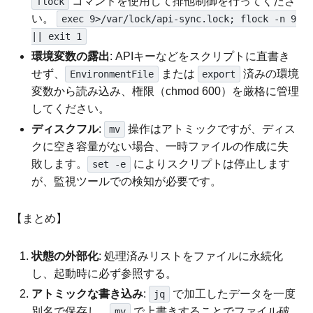
コマンドを使用して排他制御を行ってくださ
flock
い。
exec 9>/var/lock/api-sync.lock; flock -n 9
|| exit 1
環境変数の露出
: APIキーなどをスクリプトに直書き
せず、
または
済みの環境
EnvironmentFile
export
変数から読み込み、権限（chmod 600）を厳格に管理
してください。
ディスクフル
:
操作はアトミックですが、ディス
mv
クに空き容量がない場合、一時ファイルの作成に失
敗します。
によりスクリプトは停止します
set -e
が、監視ツールでの検知が必要です。
【まとめ】
状態の外部化
: 処理済みリストをファイルに永続化
し、起動時に必ず参照する。
アトミックな書き込み
:
で加工したデータを一度
jq
別名で保存し、
で上書きすることでファイル破
mv