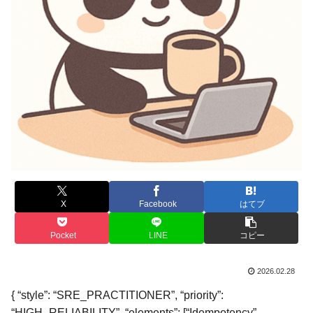
X
Facebook
はてブ
Pocket
LINE
コピー
2026.02.28
{ “style”: “SRE_PRACTITIONER”, “priority”:
“HIGH_RELIABILITY”, “elements”: [“Idempotency”,