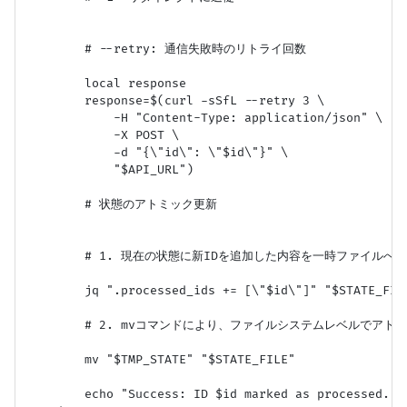
        # --retry: 通信失敗時のリトライ回数

        local response

        response=$(curl -sSfL --retry 3 \

            -H "Content-Type: application/json" \

            -X POST \

            -d "{\"id\": \"$id\"}" \

            "$API_URL")

        # 状態のアトミック更新

        # 1. 現在の状態に新IDを追加した内容を一時ファイルへ書
        jq ".processed_ids += [\"$id\"]" "$STATE_FILE
        # 2. mvコマンドにより、ファイルシステムレベルでアトミ
        mv "$TMP_STATE" "$STATE_FILE"

        echo "Success: ID $id marked as processed."
