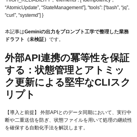
“AtomicUpdate”, “StateManagement”], “tools”: [“bash”, “jq”,
“curl”, “systemd”] }
本記事は
Geminiの出力をプロンプト工学で整理した業務
ドラフト（未検証）
です。
外部API連携の冪等性を保証
する：状態管理とアトミッ
ク更新による堅牢なCLIスク
リプト
【導入と前提】 外部APIとのデータ同期において、実行中
断や二重送信を防ぎ、状態ファイルを用いて処理の継続性
を確保する自動化手法を解説します。