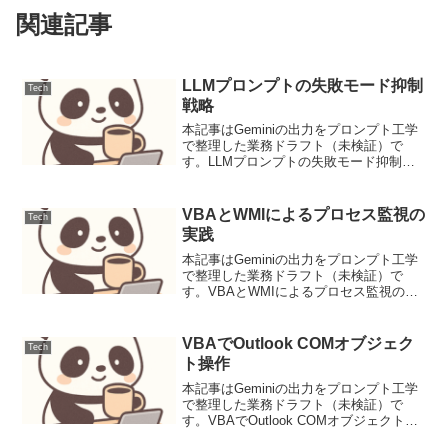
関連記事
LLMプロンプトの失敗モード抑制
Tech
戦略
本記事はGeminiの出力をプロンプト工学
で整理した業務ドラフト（未検証）で
す。LLMプロンプトの失敗モード抑制戦
略ユースケース定義本稿では、カスタマ
ーサポート向けFAQ自動生成システムに
おけるLLMのプロンプト設計を想定しま
VBAとWMIによるプロセス監視の
Tech
す。ユーザーか...
実践
本記事はGeminiの出力をプロンプト工学
で整理した業務ドラフト（未検証）で
す。VBAとWMIによるプロセス監視の実
践背景と要件Windows環境におけるアプ
リケーションの安定稼働やセキュリティ
管理において、実行中のプロセスを監視
VBAでOutlook COMオブジェク
Tech
することは...
ト操作
本記事はGeminiの出力をプロンプト工学
で整理した業務ドラフト（未検証）で
す。VBAでOutlook COMオブジェクト操
作背景と要件企業活動において、メール