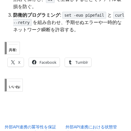
損を防ぐ。
防衛的プログラミング
:
と
set -euo pipefail
curl
を組み合わせ、予期せぬエラーや一時的な
--retry
ネットワーク瞬断を許容する。
共有:
X
Facebook
Tumblr
いいね:
外部API連携の冪等性を保証
外部API連携における状態管