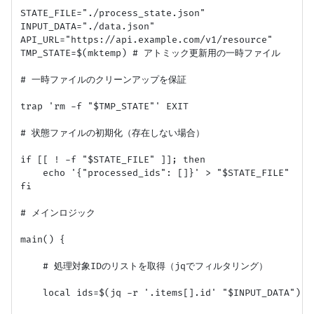
STATE_FILE="./process_state.json"

INPUT_DATA="./data.json"

API_URL="https://api.example.com/v1/resource"

TMP_STATE=$(mktemp) # アトミック更新用の一時ファイル

# 一時ファイルのクリーンアップを保証

trap 'rm -f "$TMP_STATE"' EXIT

# 状態ファイルの初期化（存在しない場合）

if [[ ! -f "$STATE_FILE" ]]; then

    echo '{"processed_ids": []}' > "$STATE_FILE"

fi

# メインロジック

main() {

    # 処理対象IDのリストを取得（jqでフィルタリング）

    local ids=$(jq -r '.items[].id' "$INPUT_DATA")
