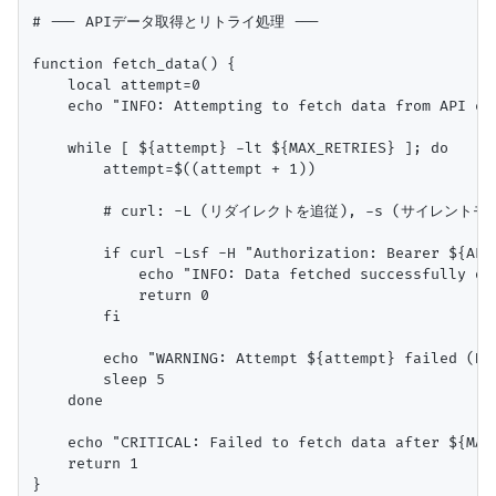
# --- APIデータ取得とリトライ処理 ---

function fetch_data() {

    local attempt=0

    echo "INFO: Attempting to fetch data from API end
    while [ ${attempt} -lt ${MAX_RETRIES} ]; do

        attempt=$((attempt + 1))

        # curl: -L (リダイレクトを追従), -s (サイレントモー
        if curl -Lsf -H "Authorization: Bearer ${API
            echo "INFO: Data fetched successfully on 
            return 0

        fi

        echo "WARNING: Attempt ${attempt} failed (HT
        sleep 5

    done

    echo "CRITICAL: Failed to fetch data after ${MAX
    return 1

}
