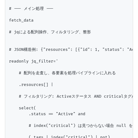
# --- メイン処理 ---

fetch_data

# jqによる配列操作、フィルタリング、整形

# JSON構造例: {"resources": [{"id": 1, "status": "Acti
readonly jq_filter='

    # 配列を走査し、各要素を処理パイプラインに入れる

    .resources[] |

    # フィルタリング: Activeステータス AND criticalタグが
    select(

        .status == "Active" and 

        # index("critical") は見つからない場合 null を返
        (.tags | index("critical") | not)
