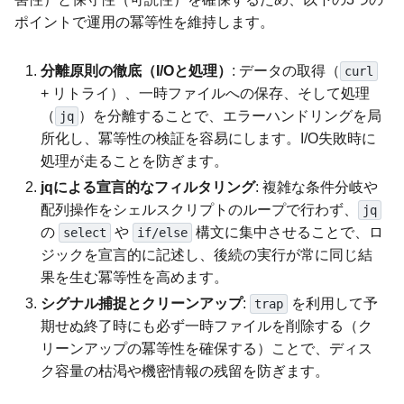
ポイントで運用の冪等性を維持します。
分離原則の徹底（I/Oと処理）
: データの取得（
curl
+ リトライ）、一時ファイルへの保存、そして処理
（
）を分離することで、エラーハンドリングを局
jq
所化し、冪等性の検証を容易にします。I/O失敗時に
処理が走ることを防ぎます。
jqによる宣言的なフィルタリング
: 複雑な条件分岐や
配列操作をシェルスクリプトのループで行わず、
jq
の
や
構文に集中させることで、ロ
select
if/else
ジックを宣言的に記述し、後続の実行が常に同じ結
果を生む冪等性を高めます。
シグナル捕捉とクリーンアップ
:
を利用して予
trap
期せぬ終了時にも必ず一時ファイルを削除する（ク
リーンアップの冪等性を確保する）ことで、ディス
ク容量の枯渇や機密情報の残留を防ぎます。