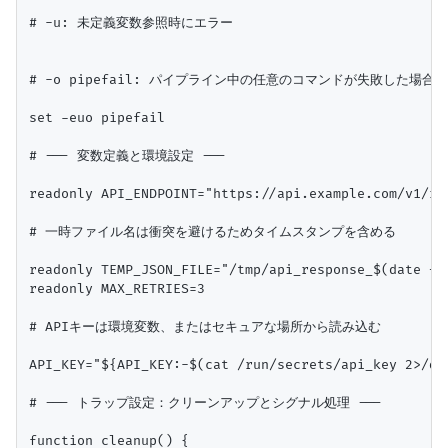
# -u: 未定義変数参照時にエラー

# -o pipefail: パイプライン中の任意のコマンドが失敗した場合
set -euo pipefail

# --- 変数定義と環境設定 ---

readonly API_ENDPOINT="https://api.example.com/v1/res
# 一時ファイル名は衝突を避けるためタイムスタンプを含める

readonly TEMP_JSON_FILE="/tmp/api_response_$(date +%s
readonly MAX_RETRIES=3

# APIキーは環境変数、またはセキュアな場所から読み込む

API_KEY="${API_KEY:-$(cat /run/secrets/api_key 2>/dev
# --- トラップ設定：クリーンアップとシグナル処理 ---

function cleanup() {
