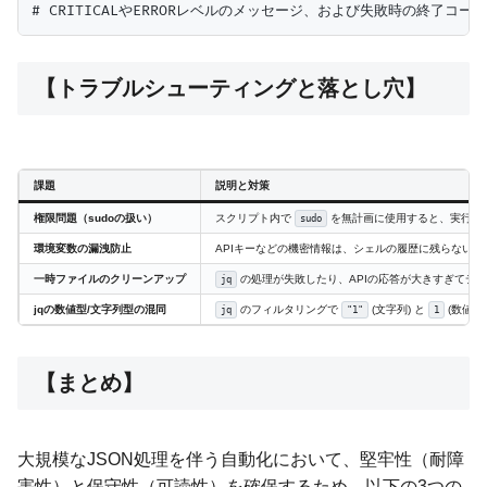
【トラブルシューティングと落とし穴】
課題
説明と対策
権限問題（sudoの扱い）
スクリプト内で
を無計画に使用すると、実行環
sudo
環境変数の漏洩防止
APIキーなどの機密情報は、シェルの履歴に残らないよ
一時ファイルのクリーンアップ
の処理が失敗したり、APIの応答が大きすぎてデ
jq
jqの数値型/文字列型の混同
のフィルタリングで
(文字列) と
(数値)
jq
"1"
1
【まとめ】
大規模なJSON処理を伴う自動化において、堅牢性（耐障
害性）と保守性（可読性）を確保するため、以下の3つの