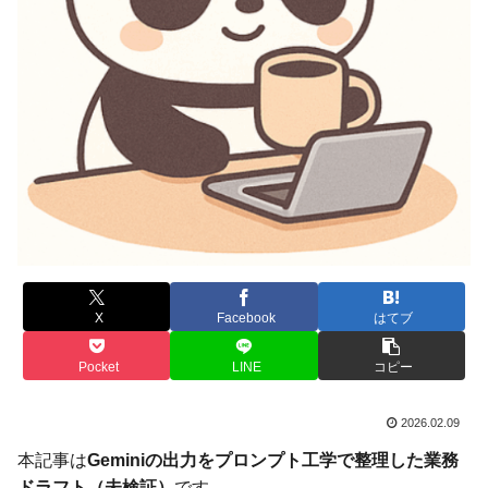
X
Facebook
はてブ
Pocket
LINE
コピー
2026.02.09
本記事は
Geminiの出力をプロンプト工学で整理した業務
ドラフト（未検証）
です。