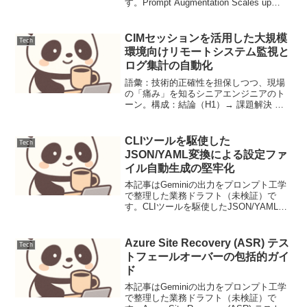
す。Prompt Augmentation Scales up
GRPO：多様な推論テンプレートによる
数学的思考の強化と訓練安定化【要点サ
マリ】多様なプロンプト形式...
CIMセッションを活用した大規模
Tech
環境向けリモートシステム監視と
ログ集計の自動化
語彙：技術的正確性を担保しつつ、現場
の「痛み」を知るシニアエンジニアのト
ーン。構成：結論（H1）→ 課題解決 →
設計 → コード → 検証 → 注意点 → まと
め。視覚：Mermaidによる論理構造の可
視化。構文：標準コマンドレット（CI...
CLIツールを駆使した
Tech
JSON/YAML変換による設定ファ
イル自動生成の堅牢化
本記事はGeminiの出力をプロンプト工学
で整理した業務ドラフト（未検証）で
す。CLIツールを駆使したJSON/YAML変
換による設定ファイル自動生成の堅牢化
【導入と前提】API経由で取得したJSON
をYAMLに変換し、環境毎の差分を注入
Azure Site Recovery (ASR) テス
Tech
し...
トフェールオーバーの包括的ガイ
ド
本記事はGeminiの出力をプロンプト工学
で整理した業務ドラフト（未検証）で