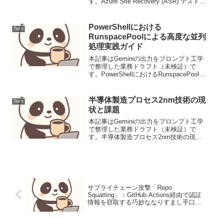
す。Azure Site Recovery (ASR) テストフ
ェールオーバーの包括的ガイドAzure Site
Recovery (ASR) は、Azure VM...
PowerShellにおける
Tech
RunspacePoolによる高度な並列
処理実践ガイド
本記事はGeminiの出力をプロンプト工学
で整理した業務ドラフト（未検証）で
す。PowerShellにおけるRunspacePoolに
よる高度な並列処理実践ガイド導入
Windows環境の運用管理において、
PowerShellは強力な自動化ツ...
半導体製造プロセス2nm技術の現
Tech
状と課題
本記事はGeminiの出力をプロンプト工学
で整理した業務ドラフト（未検証）で
す。半導体製造プロセス2nm技術の現状
と課題ニュース要点現在、半導体業界は
2nm（ナノメートル）プロセス技術の実
用化に向けて熾烈な開発競争を繰り広げ
ています。主要な...
サプライチェーン攻撃「Repo
Squatting」：GitHub Actions経由で認証
情報を窃取する巧妙ななりすまし手口と
防御戦略