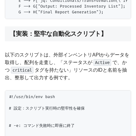
    E --> F["jq: Conditionals/Transformation(\"if the
    F --> G["Output: Processed Inventory List"];

【実装：堅牢な自動化スクリプト】
以下のスクリプトは、外部インベントリAPIからデータを
取得し、配列を走査し、「ステータスが
で、か
Active
つ
タグを持たない」リソースのIDと名前を抽
critical
出、整形して出力する例です。
#!/usr/bin/env bash

# 設定：スクリプト実行時の堅牢性を確保

# -e: コマンド失敗時に即座に終了
