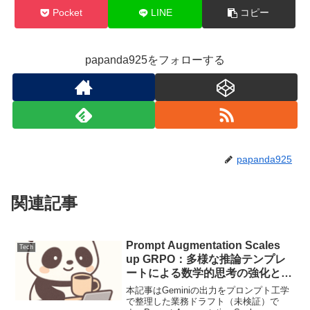
Pocket
LINE
コピー
papanda925をフォローする
papanda925
関連記事
Prompt Augmentation Scales
Tech
up GRPO：多様な推論テンプレ
ートによる数学的思考の強化と訓
練安定化
本記事はGeminiの出力をプロンプト工学
で整理した業務ドラフト（未検証）で