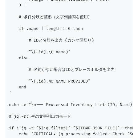
    ) |

    # 条件分岐と整形（文字列補間を使用）

    if .name | length > 0 then

        # IDと名前を出力 (カンマ区切り)

        "\(.id),\(.name)"

    else

        # 名前がない場合はIDとプレースホルダを出力

        "\(.id),NO_NAME_PROVIDED"

    end

'

echo -e "\n--- Processed Inventory List (ID, Name) --
# jq -r: 生の文字列出力モード

if ! jq -r "${jq_filter}" "${TEMP_JSON_FILE}"; then

    echo "CRITICAL: jq processing failed. Check JSON 