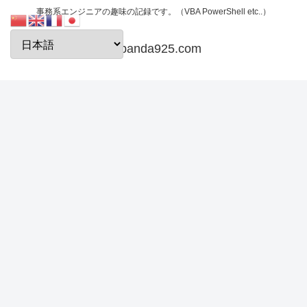
事務系エンジニアの趣味の記録です。（VBA PowerShell etc..）
papanda925.com