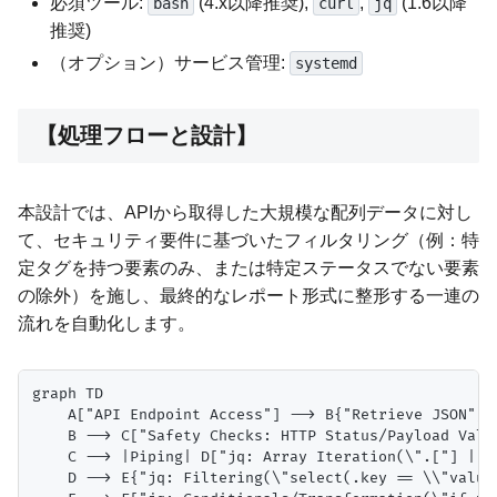
必須ツール:
(4.x以降推奨),
,
(1.6以降
bash
curl
jq
推奨)
（オプション）サービス管理:
systemd
【処理フローと設計】
本設計では、APIから取得した大規模な配列データに対し
て、セキュリティ要件に基づいたフィルタリング（例：特
定タグを持つ要素のみ、または特定ステータスでない要素
の除外）を施し、最終的なレポート形式に整形する一連の
流れを自動化します。
graph TD

    A["API Endpoint Access"] --> B{"Retrieve JSON"};

    B --> C["Safety Checks: HTTP Status/Payload Valid
    C --> |Piping| D["jq: Array Iteration(\".["] | ..
    D --> E{"jq: Filtering(\"select(.key == \\"value\