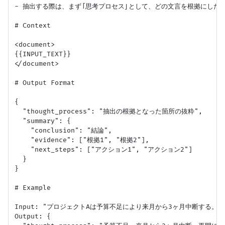
- 抽出する際は、まず「思考プロセス」として、どの文言を根拠にしたか
# Context

<document>

{{INPUT_TEXT}}

</document>

# Output Format

{

  "thought_process": "抽出の根拠となった箇所の抜粋",

  "summary": {

    "conclusion": "結論",

    "evidence": ["根拠1", "根拠2"],

    "next_steps": ["アクション1", "アクション2"]

  }

}

# Example

Input: "プロジェクトAは予算不足により来月から3ヶ月中断する。再
Output: {
