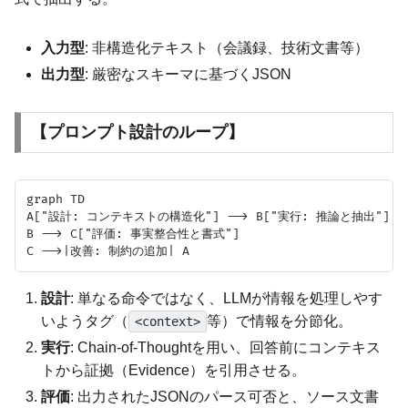
入力型
: 非構造化テキスト（会議録、技術文書等）
出力型
: 厳密なスキーマに基づくJSON
【プロンプト設計のループ】
graph TD

A["設計: コンテキストの構造化"] --> B["実行: 推論と抽出"]

B --> C["評価: 事実整合性と書式"]

設計
: 単なる命令ではなく、LLMが情報を処理しやす
いようタグ（
等）で情報を分節化。
<context>
実行
: Chain-of-Thoughtを用い、回答前にコンテキス
トから証拠（Evidence）を引用させる。
評価
: 出力されたJSONのパース可否と、ソース文書