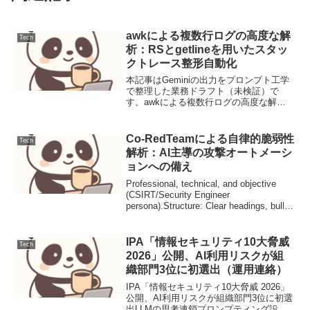
awkによる複数行ログの高度な解
Tech
析：RSとgetlineを用いたスタッ
クトレース整形自動化
本記事はGeminiの出力をプロンプト工学
で整理した業務ドラフト（未検証）で
す。awkによる複数行ログの高度な解
析：RSとgetlineを用いたスタックトレー
ス整形自動化【導入と前提】Javaや
Pythonのスタックトレース等の複数行に
Co-RedTeamによる自律的脆弱性
Tech
渡る...
解析：AI主導の攻撃オートメーシ
ョンへの備え
Professional, technical, and objective
(CSIRT/Security Engineer
persona).Structure: Clear headings, bullet
points for re...
IPA「情報セキュリティ10大脅威
Tech
2026」公開、AI利用リスクが組
織部門3位に初選出（運用連絡）
IPA「情報セキュリティ10大脅威 2026」
公開、AI利用リスクが組織部門3位に初選
出LLMの思考連鎖プロンプティング設計