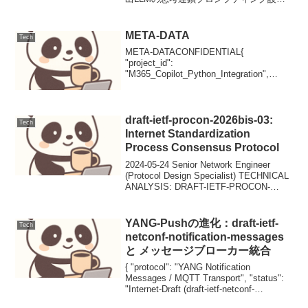
と評価1. ユースケース定義本稿では、顧
客サポートにおけるFAQからの問い合わ
せ対応を自動化するLLMプロンプトの
META-DATA
Tech
設...
META-DATACONFIDENTIAL{
"project_id":
"M365_Copilot_Python_Integration",
"version": "1.0.0", "status": "Draft",
"classifi...
draft-ietf-procon-2026bis-03:
Tech
Internet Standardization
Process Consensus Protocol
2024-05-24 Senior Network Engineer
(Protocol Design Specialist) TECHNICAL
ANALYSIS: DRAFT-IETF-PROCON-
2026BIS-03 INTERNE...
YANG-Pushの進化：draft-ietf-
Tech
netconf-notification-messages
と メッセージブローカー統合
{ "protocol": "YANG Notification
Messages / MQTT Transport", "status":
"Internet-Draft (draft-ietf-netconf-
notification-...