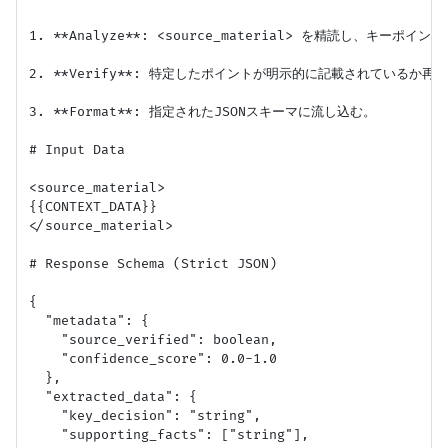
1. **Analyze**: <source_material> を精読し、キーポイン
2. **Verify**: 特定したポイントが明示的に記載されているか再確
3. **Format**: 指定されたJSONスキーマに流し込む。

# Input Data

<source_material>

{{CONTEXT_DATA}}

</source_material>

# Response Schema (Strict JSON)

{

  "metadata": {

    "source_verified": boolean,

    "confidence_score": 0.0-1.0

  },

  "extracted_data": {

    "key_decision": "string",

    "supporting_facts": ["string"],
