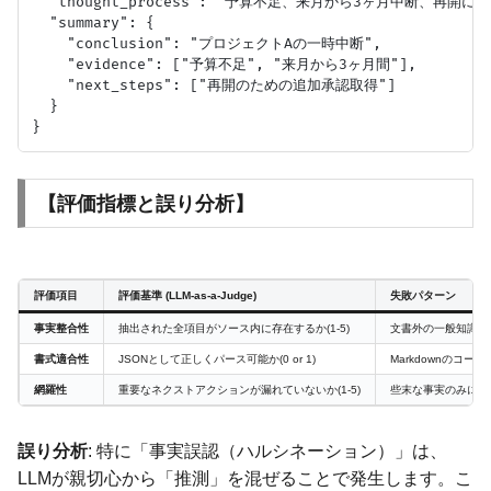
  "thought_process": "予算不足、来月から3ヶ月中断、再開
  "summary": {

    "conclusion": "プロジェクトAの一時中断",

    "evidence": ["予算不足", "来月から3ヶ月間"],

    "next_steps": ["再開のための追加承認取得"]

  }

【評価指標と誤り分析】
評価項目
評価基準 (LLM-as-a-Judge)
失敗パターン
事実整合性
抽出された全項目がソース内に存在するか(1-5)
文書外の一般知識に
書式適合性
JSONとして正しくパース可能か(0 or 1)
Markdownのコ
網羅性
重要なネクストアクションが漏れていないか(1-5)
些末な事実のみにフ
誤り分析
: 特に「事実誤認（ハルシネーション）」は、
LLMが親切心から「推測」を混ぜることで発生します。こ