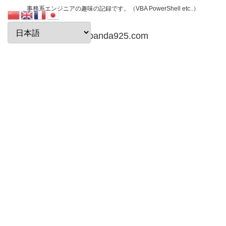
事務系エンジニアの趣味の記録です。（VBA PowerShell etc..）
papanda925.com