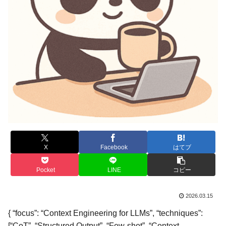
X
Facebook
はてブ
Pocket
LINE
コピー
2026.03.15
{ “focus”: “Context Engineering for LLMs”, “techniques”:
[“CoT”, “Structured Output”, “Few-shot”, “Context