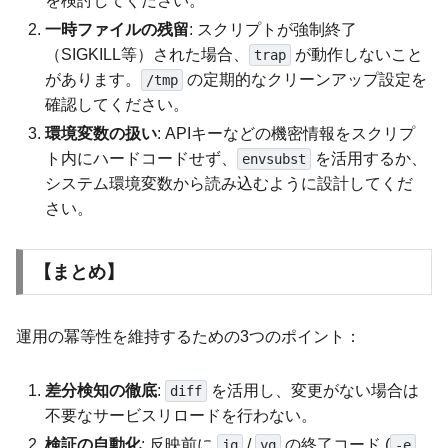
を検討してください。
一時ファイルの残留
: スクリプトが強制終了
（SIGKILL等）された場合、
が動作しないこと
trap
があります。
の定期的なクリーンアップ設定を
/tmp
確認してください。
環境変数の扱い
: APIキーなどの機密情報をスクリプ
ト内にハードコードせず、
を活用するか、
envsubst
システム環境変数から読み込むように設計してくだ
さい。
【まとめ】
運用の冪等性を維持するための3つのポイント：
差分検知の徹底
:
を活用し、変更がない場合は
diff
不要なサービスリロードを行わない。
検証の自動化
: 反映前に
/
の終了コード (
jq
yq
-e