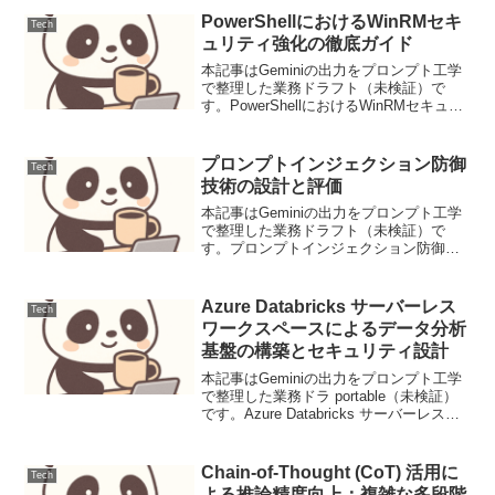
PowerShellにおけるWinRMセキ
Tech
ュリティ強化の徹底ガイド
本記事はGeminiの出力をプロンプト工学
で整理した業務ドラフト（未検証）で
す。PowerShellにおけるWinRMセキュリ
ティ強化の徹底ガイド導入Windows
Remote Management (WinRM) は、
PowerShel...
プロンプトインジェクション防御
Tech
技術の設計と評価
本記事はGeminiの出力をプロンプト工学
で整理した業務ドラフト（未検証）で
す。プロンプトインジェクション防御技
術の設計と評価大規模言語モデル
（LLM）の普及に伴い、プロンプトイン
ジェクションは主要なセキュリティリス
Azure Databricks サーバーレス
Tech
クの一つとして認識されて...
ワークスペースによるデータ分析
基盤の構築とセキュリティ設計
本記事はGeminiの出力をプロンプト工学
で整理した業務ドラ portable（未検証）
です。Azure Databricks サーバーレスワ
ークスペースによるデータ分析基盤の構
築とセキュリティ設計【導入】従来必須
だったVNetインジェクシ...
Chain-of-Thought (CoT) 活用に
Tech
よる推論精度向上：複雑な多段階