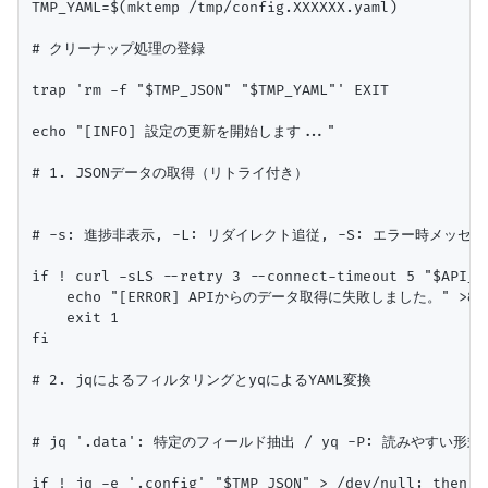
TMP_YAML=$(mktemp /tmp/config.XXXXXX.yaml)

# クリーナップ処理の登録

trap 'rm -f "$TMP_JSON" "$TMP_YAML"' EXIT

echo "[INFO] 設定の更新を開始します..."

# 1. JSONデータの取得（リトライ付き）

# -s: 進捗非表示, -L: リダイレクト追従, -S: エラー時メッセージ
if ! curl -sLS --retry 3 --connect-timeout 5 "$API_UR
    echo "[ERROR] APIからのデータ取得に失敗しました。" >&2

    exit 1

fi

# 2. jqによるフィルタリングとyqによるYAML変換

# jq '.data': 特定のフィールド抽出 / yq -P: 読みやすい形式
if ! jq -e '.config' "$TMP_JSON" > /dev/null; then
