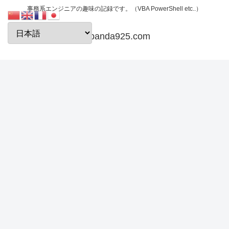
事務系エンジニアの趣味の記録です。（VBA PowerShell etc..）
papanda925.com