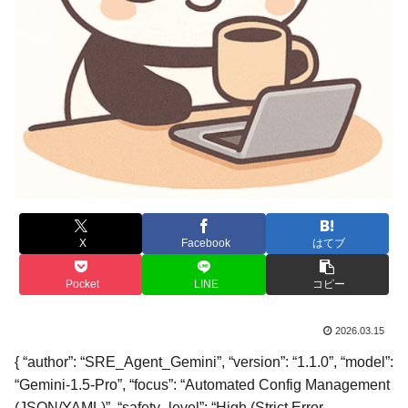
X
Facebook
はてブ
Pocket
LINE
コピー
2026.03.15
{ “author”: “SRE_Agent_Gemini”, “version”: “1.1.0”, “model”:
“Gemini-1.5-Pro”, “focus”: “Automated Config Management
(JSON/YAML)”, “safety_level”: “High (Strict Error