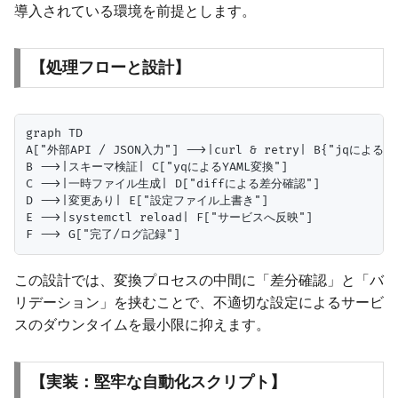
導入されている環境を前提とします。
【処理フローと設計】
graph TD

A["外部API / JSON入力"] -->|curl & retry| B{"jqによる抽出
B -->|スキーマ検証| C["yqによるYAML変換"]

C -->|一時ファイル生成| D["diffによる差分確認"]

D -->|変更あり| E["設定ファイル上書き"]

E -->|systemctl reload| F["サービスへ反映"]

この設計では、変換プロセスの中間に「差分確認」と「バ
リデーション」を挟むことで、不適切な設定によるサービ
スのダウンタイムを最小限に抑えます。
【実装：堅牢な自動化スクリプト】