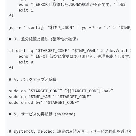
    echo "[ERROR] 取得したJSONの構造が不正です。" >&2

    exit 1

fi

jq -r '.config' "$TMP_JSON" | yq -P -e '.' > "$TMP_YA
# 3. 差分確認と反映（冪等性の確保）

if diff -q "$TARGET_CONF" "$TMP_YAML" > /dev/null 2>&
    echo "[INFO] 設定に変更はありません。処理を終了します。"

    exit 0

fi

# 4. バックアップと反映

sudo cp "$TARGET_CONF" "${TARGET_CONF}.bak"

sudo cp "$TMP_YAML" "$TARGET_CONF"

sudo chmod 644 "$TARGET_CONF"

# 5. サービスの再起動（systemd）

# systemctl reload: 設定のみ読み直し（サービス停止を避ける）