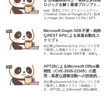
ロジックを解く最適プロンプト設
計
topic: 高度なプロンプトエンジニアリン
グmethod: Chain-of-Thought (CoT) / 思考
タグtarget_llm: Gemini 1.5 Pro / GPT-
4oaudience: プロンプトエンジニア, AI
開...
Microsoft Graph SDK不要：純粋
Tech
なREST APIによる高速自動化ス
クリプト
本記事はGeminiの出力をプロンプト工学
で整理した業務ドラフト（未検証）で
す。Microsoft Graph SDK不要：純粋な
REST APIによる高速自動化スクリプト
【導入：解決する課題】SDKの依存関係
によるバージョン競合や、起動時...
APT28によるMicrosoft Office脆
Tech
弱性（CVE-2026-21509）の悪
用：高度な諜報活動への技術的対
策
本記事はGeminiの出力をプロンプト工学
で整理した業務ドラフト（未検証）で
す。APT28によるMicrosoft Office脆弱性
（CVE-2026-21509）の悪用：高度な諜報
活動への技術的対策【脅威の概要と背
景】APT28（Fan...