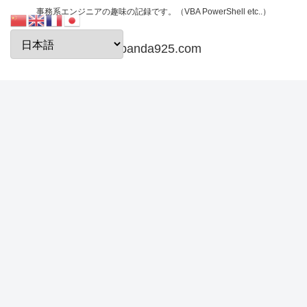
事務系エンジニアの趣味の記録です。（VBA PowerShell etc..）
papanda925.com