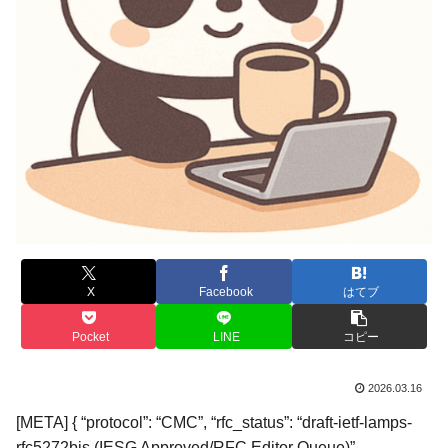
X
Facebook
はてブ
Pocket
LINE
コピー
2026.03.16
[META] { “protocol”: “CMC”, “rfc_status”: “draft-ietf-lamps-
rfc5272bis (IESG Approved/RFC Editor Queue)”,