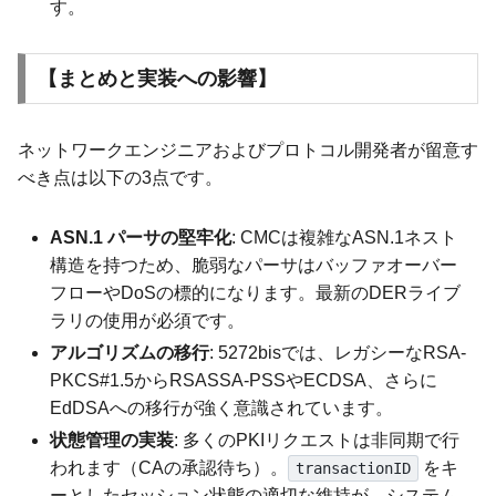
す。
【まとめと実装への影響】
ネットワークエンジニアおよびプロトコル開発者が留意す
べき点は以下の3点です。
ASN.1 パーサの堅牢化
: CMCは複雑なASN.1ネスト
構造を持つため、脆弱なパーサはバッファオーバー
フローやDoSの標的になります。最新のDERライブ
ラリの使用が必須です。
アルゴリズムの移行
: 5272bisでは、レガシーなRSA-
PKCS#1.5からRSASSA-PSSやECDSA、さらに
EdDSAへの移行が強く意識されています。
状態管理の実装
: 多くのPKIリクエストは非同期で行
われます（CAの承認待ち）。
をキ
transactionID
ーとしたセッション状態の適切な維持が、システム