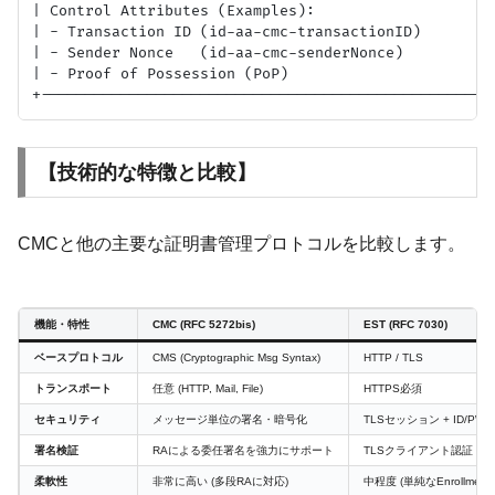
| Control Attributes (Examples):                     
| - Transaction ID (id-aa-cmc-transactionID)         
| - Sender Nonce   (id-aa-cmc-senderNonce)           
| - Proof of Possession (PoP)                        
【技術的な特徴と比較】
CMCと他の主要な証明書管理プロトコルを比較します。
機能・特性
CMC (RFC 5272bis)
EST (RFC 7030)
ベースプロトコル
CMS (Cryptographic Msg Syntax)
HTTP / TLS
トランスポート
任意 (HTTP, Mail, File)
HTTPS必須
セキュリティ
メッセージ単位の署名・暗号化
TLSセッション + ID/PW
署名検証
RAによる委任署名を強力にサポート
TLSクライアント認証
柔軟性
非常に高い (多段RAに対応)
中程度 (単純なEnrollment)