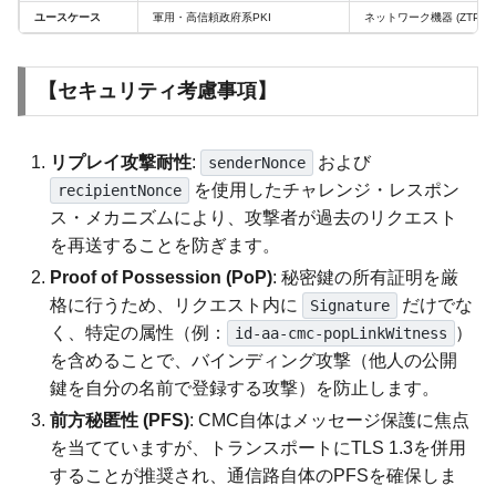
ユースケース
軍用・高信頼政府系PKI
ネットワーク機器 (ZTP)
【セキュリティ考慮事項】
リプレイ攻撃耐性
:
および
senderNonce
を使用したチャレンジ・レスポン
recipientNonce
ス・メカニズムにより、攻撃者が過去のリクエスト
を再送することを防ぎます。
Proof of Possession (PoP)
: 秘密鍵の所有証明を厳
格に行うため、リクエスト内に
だけでな
Signature
く、特定の属性（例：
）
id-aa-cmc-popLinkWitness
を含めることで、バインディング攻撃（他人の公開
鍵を自分の名前で登録する攻撃）を防止します。
前方秘匿性 (PFS)
: CMC自体はメッセージ保護に焦点
を当てていますが、トランスポートにTLS 1.3を併用
することが推奨され、通信路自体のPFSを確保しま