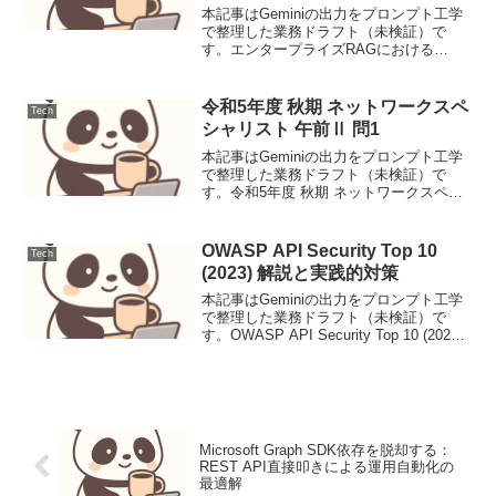
実装
本記事はGeminiの出力をプロンプト工学
で整理した業務ドラフト（未検証）で
す。エンタープライズRAGにおける
「AI×心理学×統計学」統合型意思決定支
援アーキテクチャの設計と実装【要点サ
マリ】本稿では、エンタープライズRAG
令和5年度 秋期 ネットワークスペ
Tech
に心理学（行動経...
シャリスト 午前Ⅱ 問1
本記事はGeminiの出力をプロンプト工学
で整理した業務ドラフト（未検証）で
す。令和5年度 秋期 ネットワークスペシ
ャリスト 午前Ⅱ 問1TCPのウィンドウサ
イズと往復遅延時間（RTT）から理論上
の最大伝送速度を求める計算問題。単位
OWASP API Security Top 10
Tech
変換の正...
(2023) 解説と実践的対策
本記事はGeminiの出力をプロンプト工学
で整理した業務ドラフト（未検証）で
す。OWASP API Security Top 10 (2023)
解説と実践的対策1. 概要と脅威モデル
APIは現代のアプリケーションの基盤であ
り、そのセキュリ...
Microsoft Graph SDK依存を脱却する：
REST API直接叩きによる運用自動化の
最適解