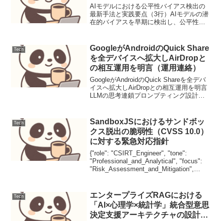
AIモデルにおける公平性バイアス検出の
最新手法と実践要点（3行）AIモデルの潜
在的バイアスを早期に検出し、公平性に
関する信頼性を高める最新手法を提案。
特定指標で公平性スコアを最大60%改善
する手法も存在する。属性グループ間比
GoogleがAndroidのQuick Share
Tech
較、カウンターフ...
を全デバイスへ拡大しAirDropと
の相互運用を明言（運用連絡）
GoogleがAndroidのQuick Shareを全デバ
イスへ拡大しAirDropとの相互運用を明言
LLMの思考連鎖プロンプティング設計と
評価1. ユースケース定義本稿では、顧客
サポートにおけるFAQからの問い合わせ
対応を自動化するLL...
SandboxJSにおけるサンドボッ
Tech
クス脱出の脆弱性（CVSS 10.0）
に対する緊急対応指針
{"role": "CSIRT_Engineer", "tone":
"Professional_and_Analytical", "focus":
"Risk_Assessment_and_Mitigation",
"output_for...
エンタープライズRAGにおける
Tech
「AI×心理学×統計学」統合型意思
決定支援アーキテクチャの設計と