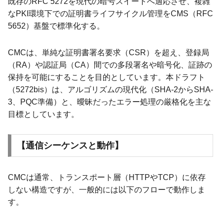
既存のRFC 5272を現代の暗号スイートへ適応させ、複雑
なPKI環境下での証明書ライフサイクル管理をCMS（RFC
5652）基盤で標準化する。
CMCは、単純な証明書署名要求（CSR）を超え、登録局
（RA）や認証局（CA）間での多段署名や暗号化、証跡の
保持を可能にすることを目的としています。本ドラフト
（5272bis）は、アルゴリズムの現代化（SHA-2からSHA-
3、PQC準備）と、曖昧だったエラー処理の厳格化を主な
目標としています。
【通信シーケンスと動作】
CMCは通常、トランスポート層（HTTPやTCP）に依存
しない構造ですが、一般的には以下のフローで動作しま
す。