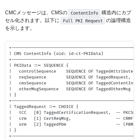
CMCメッセージは、CMSの
構造内にカプ
ContentInfo
セル化されます。以下に
の論理構造
Full PKI Request
を示します。
+----------------------------------------------------
| CMS ContentInfo (oid: id-ct-PKIData)               
+----------------------------------------------------
| PKIData ::= SEQUENCE {                             
|   controlSequence    SEQUENCE OF TaggedAttribute,  
|   reqSequence        SEQUENCE OF TaggedRequest,    
|   cmsSequence        SEQUENCE OF TaggedContentInfo,
|   otherMsgSequence   SEQUENCE OF TaggedOtherMsg    
| }                                                  
+----------------------------------------------------
| TaggedRequest ::= CHOICE {                         
|   tCC   [0] TaggedCertificationRequest,  -- PKCS#10
|   crm   [1] CertReqMsg,                  -- CRMF   
|   orm   [2] TaggedPbm                    -- (PBM)  
| }                                                  
+----------------------------------------------------