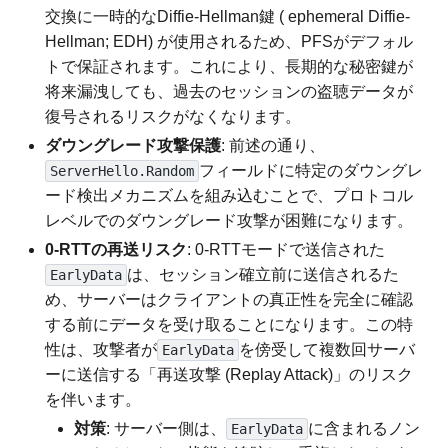
交換に一時的なDiffie-Hellman鍵 ( ephemeral Diffie-
Hellman; EDH) が使用されるため、PFSがデフォル
トで保証されます。これにより、長期的な秘密鍵が
将来漏洩しても、過去のセッションの盗聴データが
復号されるリスクがなくなります。
ダウングレード攻撃保護
: 前述の通り、
フィールドに特定のダウングレ
ServerHello.Random
ード検出メカニズムを組み込むことで、プロトコル
レベルでのダウングレード攻撃が困難になります。
0-RTTの再送リスク
: 0-RTTモードで送信された
は、セッション確立前に送信されるた
EarlyData
め、サーバーはクライアントの真正性を完全に確認
する前にデータを受け取ることになります。この特
性は、攻撃者が
を傍受して複数回サーバ
EarlyData
ーに送信する「再送攻撃 (Replay Attack)」のリスク
を伴います。
対策
: サーバー側は、
に含まれるノン
EarlyData