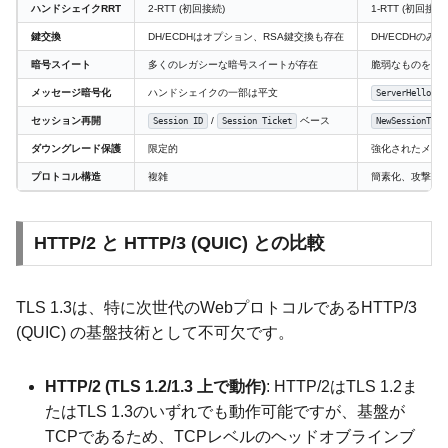
ハンドシェイクRRT
2-RTT (初回接続)
1-RTT (初回接続) 
鍵交換
DH/ECDHはオプション、RSA鍵交換も存在
DH/ECDHのみ
暗号スイート
多くのレガシーな暗号スイートが存在
脆弱なものを削除、A
メッセージ暗号化
ハンドシェイクの一部は平文
以
ServerHello
セッション再開
/
ベース
Session ID
Session Ticket
NewSessionTick
ダウングレード保護
限定的
強化されたメカ
プロトコル構造
複雑
簡素化、攻撃ベ
HTTP/2 と HTTP/3 (QUIC) との比較
TLS 1.3は、特に次世代のWebプロトコルであるHTTP/3
(QUIC) の基盤技術として不可欠です。
HTTP/2 (TLS 1.2/1.3 上で動作)
: HTTP/2はTLS 1.2ま
たはTLS 1.3のいずれでも動作可能ですが、基盤が
TCPであるため、TCPレベルのヘッドオブラインブ