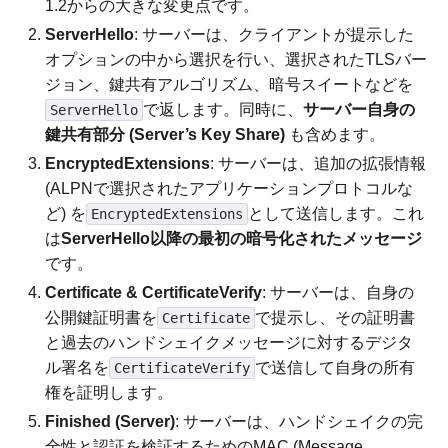
1.2からの大きな変更点です。
ServerHello
: サーバーは、クライアントが提示した
オプションの中から選択を行い、選択されたTLSバー
ジョン、鍵共有アルゴリズム、暗号スイートなどを
で返します。同時に、
サーバー自身の
ServerHello
鍵共有部分 (Server’s Key Share)
も含めます。
EncryptedExtensions
: サーバーは、追加の拡張情報
(ALPNで選択されたアプリケーションプロトコルな
ど) を
として送信します。これ
EncryptedExtensions
は
ServerHello以降の最初の暗号化されたメッセージ
です。
Certificate & CertificateVerify
: サーバーは、自身の
公開鍵証明書を
で提示し、その証明書
Certificate
と過去のハンドシェイクメッセージに対するデジタ
ル署名を
で送信して自身の所有
CertificateVerify
権を証明します。
Finished (Server)
: サーバーは、ハンドシェイクの完
全性と認証を検証するためのMAC (Message