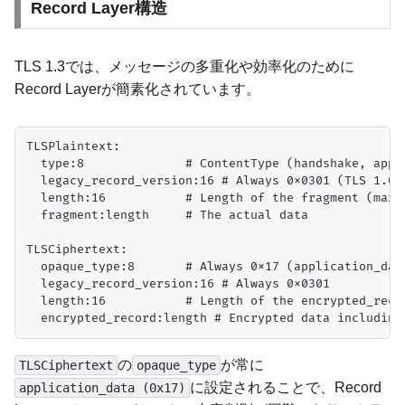
Record Layer構造
TLS 1.3では、メッセージの多重化や効率化のために
Record Layerが簡素化されています。
TLSPlaintext:

  type:8              # ContentType (handshake, appli
  legacy_record_version:16 # Always 0x0301 (TLS 1.0/1
  length:16           # Length of the fragment (max 2
  fragment:length     # The actual data

TLSCiphertext:

  opaque_type:8       # Always 0x17 (application_data
  legacy_record_version:16 # Always 0x0301

  length:16           # Length of the encrypted_recor
の
が常に
TLSCiphertext
opaque_type
に設定されることで、Record
application_data (0x17)