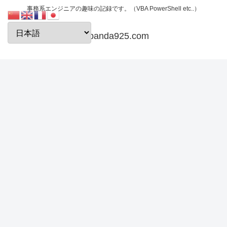
事務系エンジニアの趣味の記録です。（VBA PowerShell etc..）
papanda925.com