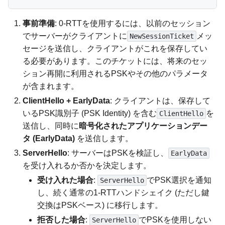
事前準備
: 0-RTTを使用するには、以前のセッション
でサーバーがクライアントに
メッ
NewSessionTicket
セージを送信し、クライアントがこれを保存してい
る必要があります。このチケットには、将来のセッ
ション再開に利用されるPSKやその他のパラメータ
が含まれます。
ClientHello + EarlyData
: クライアントは、保存して
いるPSK識別子 (PSK Identity) を含む
を
ClientHello
送信し、同時に
暗号化されたアプリケーションデー
タ (EarlyData)
を送信します。
ServerHello
: サーバーはPSKを検証し、
EarlyData
を受け入れるか否かを決定します。
受け入れた場合
:
でPSK選択を通知
ServerHello
し、続く通常の1-RTTハンドシェイク (ただし鍵
交換はPSKベース) に移行します。
拒否した場合
:
でPSKを使用しない
ServerHello