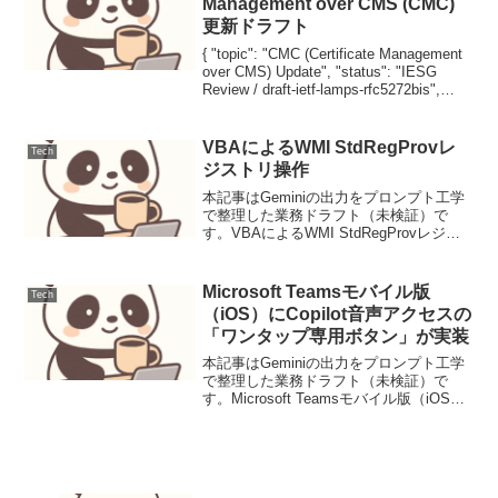
Management over CMS (CMC)
更新ドラフト
{ "topic": "CMC (Certificate Management
over CMS) Update", "status": "IESG
Review / draft-ietf-lamps-rfc5272bis",
"targe...
VBAによるWMI StdRegProvレ
Tech
ジストリ操作
本記事はGeminiの出力をプロンプト工学
で整理した業務ドラフト（未検証）で
す。VBAによるWMI StdRegProvレジス
トリ操作背景と要件Microsoft Office製品
（Excel, Accessなど）でVBAを利用する
際、アプ...
Microsoft Teamsモバイル版
Tech
（iOS）にCopilot音声アクセスの
「ワンタップ専用ボタン」が実装
本記事はGeminiの出力をプロンプト工学
で整理した業務ドラフト（未検証）で
す。Microsoft Teamsモバイル版（iOS）
にCopilot音声アクセスの「ワンタップ専
用ボタン」が実装Teams iOSアプリのホ
ーム画面から直接Cop...