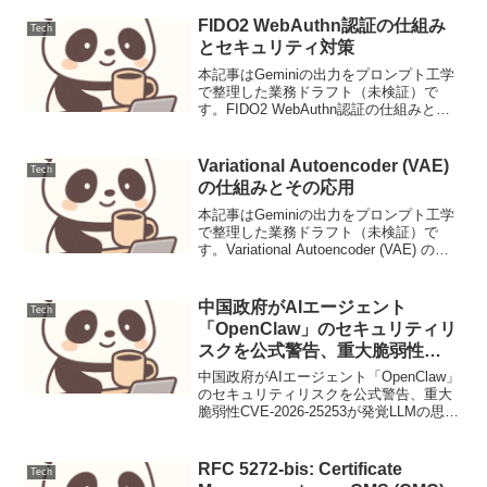
FIDO2 WebAuthn認証の仕組み
Tech
とセキュリティ対策
本記事はGeminiの出力をプロンプト工学
で整理した業務ドラフト（未検証）で
す。FIDO2 WebAuthn認証の仕組みとセ
キュリティ対策FIDO2 WebAuthnは、パ
スワードレス認証や強力な二要素認証を
実現するためのWeb標準プロトコ...
Variational Autoencoder (VAE)
Tech
の仕組みとその応用
本記事はGeminiの出力をプロンプト工学
で整理した業務ドラフト（未検証）で
す。Variational Autoencoder (VAE) の仕
組みとその応用背景（課題/先行研究）オ
ートエンコーダ（AE）は、入力データを
低次元の潜在表現に圧...
中国政府がAIエージェント
Tech
「OpenClaw」のセキュリティリ
スクを公式警告、重大脆弱性
CVE-2026-25253が発覚（運用連
中国政府がAIエージェント「OpenClaw」
絡）
のセキュリティリスクを公式警告、重大
脆弱性CVE-2026-25253が発覚LLMの思考
連鎖プロンプティング設計と評価1. ユー
スケース定義本稿では、顧客サポートに
おけるFAQからの問い合わせ対...
RFC 5272-bis: Certificate
Tech