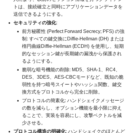
トは、接続確立と同時にアプリケーションデータを
送信できるようにする。
セキュリティの強化
:
前方秘匿性 (Perfect Forward Secrecy; PFS) の強
制: すべての鍵交換にDiffie-Hellman (DH) または
楕円曲線Diffie-Hellman (ECDH) を使用し、短期
的なセッション鍵が長期鍵の漏洩から保護され
るようにする。
脆弱な暗号機能の削除: MD5、SHA-1、RC4、
DES、3DES、AES-CBCモードなど、既知の脆
弱性を持つ暗号スイートやハッシュ関数、鍵交
換方式をプロトコルから完全に削除。
プロトコルの簡素化: ハンドシェイクメッセージ
の数を減らし、オプション機能を最小限に抑え
ることで、実装を容易にし、攻撃ベクトルを減
少させる。
プロトコル構造の明確化
: ハンドシェイクのほとんど