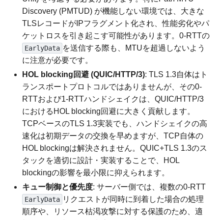
Discovery (PMTUD) が機能しない環境では、大きな
TLSレコードがIPフラグメント化され、性能劣化やパ
ケットロスを引き起こす可能性があります。0-RTTの
を送信する際も、MTUを超過しないよう
EarlyData
に注意が必要です。
HOL blocking回避 (QUIC/HTTP/3)
: TLS 1.3自体はト
ランスポートプロトコルではありませんが、その0-
RTTおよび1-RTTハンドシェイクは、QUIC/HTTP/3
におけるHOL blocking回避に大きく貢献します。
TCPベースのTLS 1.3実装でも、ハンドシェイクの高
速化は初期データの交換を早めますが、TCP自体の
HOL blockingは解決されません。QUIC+TLS 1.3のス
タックを適切に設計・実装することで、HOL
blockingの影響を最小限に抑えられます。
キュー制御と優先度
: サーバー側では、複数の0-RTT
リクエストが同時に到着した場合の処理
EarlyData
順序や、リソース枯渇攻撃に対する保護のため、適