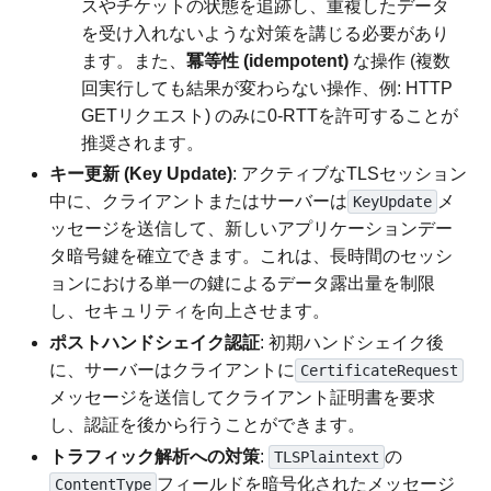
スやチケットの状態を追跡し、重複したデータ
を受け入れないような対策を講じる必要があり
ます。また、
冪等性 (idempotent)
な操作 (複数
回実行しても結果が変わらない操作、例: HTTP
GETリクエスト) のみに0-RTTを許可することが
推奨されます。
キー更新 (Key Update)
: アクティブなTLSセッション
中に、クライアントまたはサーバーは
メ
KeyUpdate
ッセージを送信して、新しいアプリケーションデー
タ暗号鍵を確立できます。これは、長時間のセッシ
ョンにおける単一の鍵によるデータ露出量を制限
し、セキュリティを向上させます。
ポストハンドシェイク認証
: 初期ハンドシェイク後
に、サーバーはクライアントに
CertificateRequest
メッセージを送信してクライアント証明書を要求
し、認証を後から行うことができます。
トラフィック解析への対策
:
の
TLSPlaintext
フィールドを暗号化されたメッセージ
ContentType