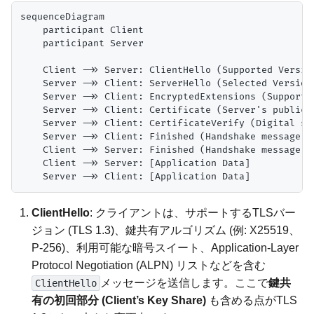
sequenceDiagram

    participant Client

    participant Server

    Client ->> Server: ClientHello (Supported Versio
    Server ->> Client: ServerHello (Selected Version
    Server ->> Client: EncryptedExtensions (Supporte
    Server ->> Client: Certificate (Server's public k
    Server ->> Client: CertificateVerify (Digital si
    Server ->> Client: Finished (Handshake message au
    Client ->> Server: Finished (Handshake message au
    Client ->> Server: [Application Data]

ClientHello
: クライアントは、サポートするTLSバー
ジョン (TLS 1.3)、鍵共有アルゴリズム (例: X25519、
P-256)、利用可能な暗号スイート、Application-Layer
Protocol Negotiation (ALPN) リストなどを含む
メッセージを送信します。ここで
鍵共
ClientHello
有の初回部分 (Client’s Key Share)
も含める点がTLS