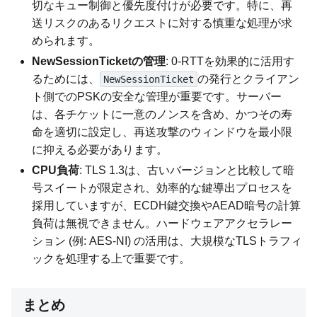
切なキュー制御と優先度付けが必要です。特に、再
送リスクのあるリクエストに対する慎重な処理が求
められます。
NewSessionTicketの管理
: 0-RTTを効果的に活用す
るためには、
の発行とクライアン
NewSessionTicket
ト側でのPSKの安全な管理が重要です。サーバー
は、各チケットに一意のノンスを含め、かつその寿
命を適切に設定し、再送攻撃のウィンドウを最小限
に抑える必要があります。
CPU負荷
: TLS 1.3は、古いバージョンと比較して暗
号スイートが限定され、効率的な鍵導出プロセスを
採用していますが、ECDH鍵交換やAEAD暗号の計算
負荷は無視できません。ハードウェアアクセラレー
ション (例: AES-NI) の活用は、大規模なTLSトラフィ
ックを処理する上で重要です。
まとめ