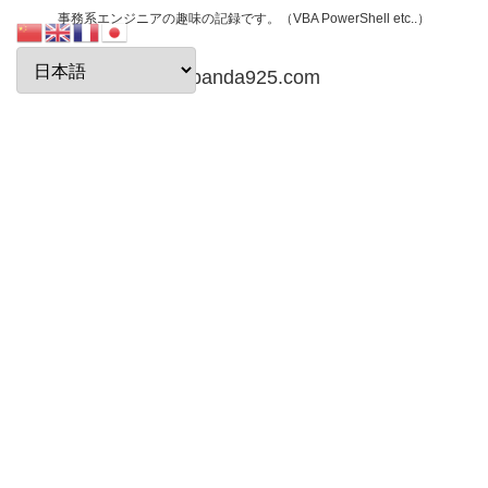
事務系エンジニアの趣味の記録です。（VBA PowerShell etc..）
papanda925.com