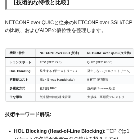
【技術的な特徴と比較】
NETCONF over QUICと従来のNETCONF over SSH/TCP
の比較、およびAIDPの優位性を整理します。
機能 / 特性
NETCONF over SSH (従来)
NETCONF over QUIC (次世代)
トランスポート
TCP (RFC 793)
QUIC (RFC 9000)
HOL Blocking
発生する (単一ストリーム)
発生しない (マルチストリーム)
再接続コスト
高い (3-way Handshake)
0-RTT (再開時)
多重化方式
直列的 RPC
並列的 Stream 処理
主な用途
従来型の静的構成管理
大規模・高頻度テレメトリ
技術キーワード解説:
HOL Blocking (Head-of-Line Blocking)
: TCPでは1
パケットの欠損が全データの停止を招きますが、