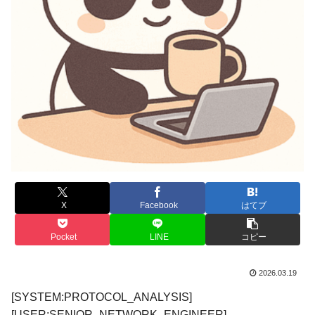
X
Facebook
はてブ
Pocket
LINE
コピー
2026.03.19
[SYSTEM:PROTOCOL_ANALYSIS]
[USER:SENIOR_NETWORK_ENGINEER]