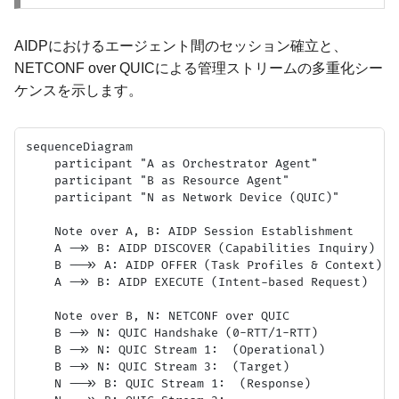
AIDPにおけるエージェント間のセッション確立と、
NETCONF over QUICによる管理ストリームの多重化シー
ケンスを示します。
sequenceDiagram

    participant "A as Orchestrator Agent"

    participant "B as Resource Agent"

    participant "N as Network Device (QUIC)"

    Note over A, B: AIDP Session Establishment

    A ->> B: AIDP DISCOVER (Capabilities Inquiry)

    B -->> A: AIDP OFFER (Task Profiles & Context)

    A ->> B: AIDP EXECUTE (Intent-based Request)

    Note over B, N: NETCONF over QUIC

    B ->> N: QUIC Handshake (0-RTT/1-RTT)

    B ->> N: QUIC Stream 1:  (Operational)

    B ->> N: QUIC Stream 3:  (Target)

    N -->> B: QUIC Stream 1:  (Response)
