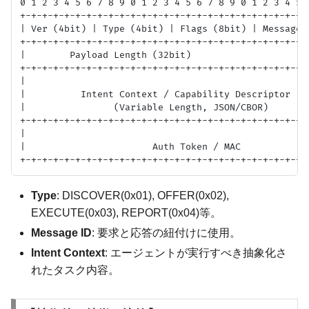
0 1 2 3 4 5 6 7 8 9 0 1 2 3 4 5 6 7 8 9 0 1 2 3 4 5 6
+-+-+-+-+-+-+-+-+-+-+-+-+-+-+-+-+-+-+-+-+-+-+-+-+-+-+
| Ver (4bit) | Type (4bit) | Flags (8bit) | Message I
+-+-+-+-+-+-+-+-+-+-+-+-+-+-+-+-+-+-+-+-+-+-+-+-+-+-+
|        Payload Length (32bit)                      
+-+-+-+-+-+-+-+-+-+-+-+-+-+-+-+-+-+-+-+-+-+-+-+-+-+-+
|                                                    
|          Intent Context / Capability Descriptor    
|                (Variable Length, JSON/CBOR)        
+-+-+-+-+-+-+-+-+-+-+-+-+-+-+-+-+-+-+-+-+-+-+-+-+-+-+
|                                                    
|                       Auth Token / MAC             
Type
: DISCOVER(0x01), OFFER(0x02),
EXECUTE(0x03), REPORT(0x04)等。
Message ID
: 要求と応答の紐付けに使用。
Intent Context
: エージェントが実行すべき抽象化さ
れたタスク内容。