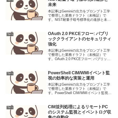
Tech
データの継...
未来
本記事はGeminiの出力をプロンプト工学
で整理した業務ドラフト（未検証）で
す。NIST耐量子暗号標準化の進捗と未来
ニュース要点米国立標準技術研究所
（NIST）は、量子コンピュータの脅威に
耐えうる次世代の暗号技術、すなわち耐
OAuth 2.0 PKCEフロー: パブリ
Tech
量子暗号（PQC...
ッククライアントのセキュリティ
強化
本記事はGeminiの出力をプロンプト工学
で整理した業務ドラフト（未検証）で
す。OAuth 2.0 PKCEフロー: パブリック
クライアントのセキュリティ強化背景
OAuth 2.0は、アプリケーションがユーザ
ーの特定のリソースへのアクセス権...
PowerShell CIM/WMIイベント監
Tech
視の効率的な実装と運用
本記事はGeminiの出力をプロンプト工学
で整理した業務ドラフト（未検証）で
す。PowerShell CIM/WMIイベント監視の
効率的な実装と運用導入Windows環境の
運用において、システムの状態変化をリ
アルタイムで検知し、適切なアクシ...
CIM並列処理によるリモートPC
Tech
のシステム監視とイベントログ収
集の自動化