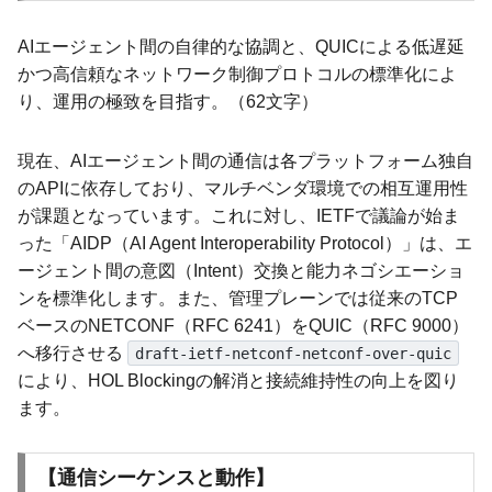
AIエージェント間の自律的な協調と、QUICによる低遅延
かつ高信頼なネットワーク制御プロトコルの標準化によ
り、運用の極致を目指す。（62文字）
現在、AIエージェント間の通信は各プラットフォーム独自
のAPIに依存しており、マルチベンダ環境での相互運用性
が課題となっています。これに対し、IETFで議論が始ま
った「AIDP（AI Agent Interoperability Protocol）」は、エ
ージェント間の意図（Intent）交換と能力ネゴシエーショ
ンを標準化します。また、管理プレーンでは従来のTCP
ベースのNETCONF（RFC 6241）をQUIC（RFC 9000）
へ移行させる
draft-ietf-netconf-netconf-over-quic
により、HOL Blockingの解消と接続維持性の向上を図り
ます。
【通信シーケンスと動作】