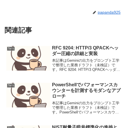
papanda925
関連記事
RFC 9204: HTTP/3 QPACKヘッ
Tech
ダー圧縮の詳細と実装
本記事はGeminiの出力をプロンプト工学
で整理した業務ドラフト（未検証）で
す。RFC 9204: HTTP/3 QPACKヘッダー
圧縮の詳細と実装背景Web通信の基盤で
あるHTTPプロトコルは、パフォーマンス
向上のため進化を続けています。...
PowerShellでパフォーマンスカ
Tech
ウンターを計測するモダンなアプ
ローチ
本記事はGeminiの出力をプロンプト工学
で整理した業務ドラフト（未検証）で
す。PowerShellでパフォーマンスカウン
ターを計測するモダンなアプローチ導入
システムの健全性を維持し、ボトルネッ
クを特定するためには、パフォーマンス
NIST耐量子暗号標準化の進捗と