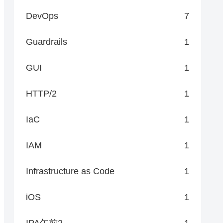
DevOps
7
Guardrails
1
GUI
1
HTTP/2
1
IaC
1
IAM
1
Infrastructure as Code
1
iOS
1
IPA午前2
1