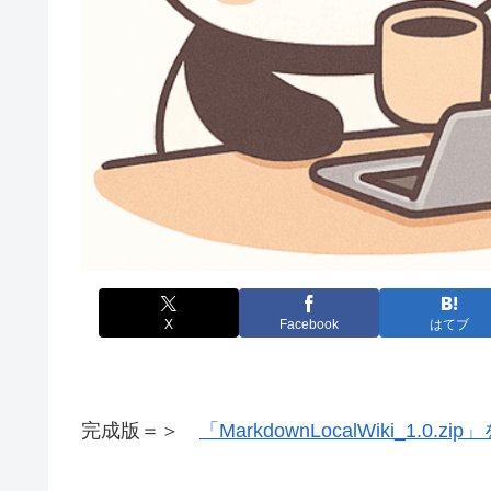
X
Facebook
はてブ
完成版＝＞
「MarkdownLocalWiki_1.0.