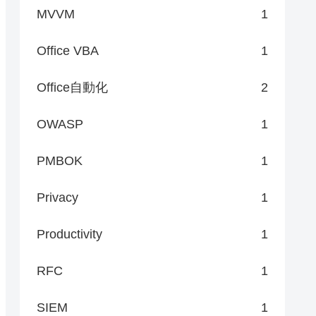
MVVM
1
Office VBA
1
Office自動化
2
OWASP
1
PMBOK
1
Privacy
1
Productivity
1
RFC
1
SIEM
1