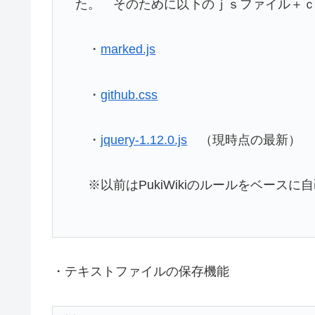
た。 そのために以下のｊｓファイル＋
・
marked.js
・
github.css
・
jquery-1.12.0.js
（現時点の最新）
※以前はPukiWikiのルールをベースに
・テキストファイルの保存機能