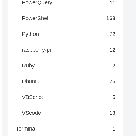
PowerQuery
11
PowerShell
168
Python
72
raspberry-pi
12
Ruby
2
Ubuntu
26
VBScript
5
VScode
13
Terminal
1