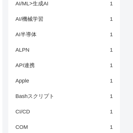
AI/ML>生成AI
1
AI/機械学習
1
AI半導体
1
ALPN
1
API連携
1
Apple
1
Bashスクリプト
1
CI/CD
1
COM
1