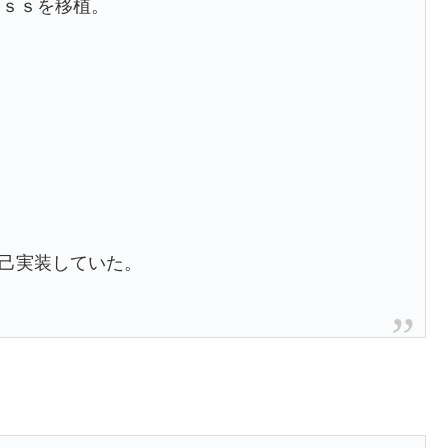
ｃｓｓを移植。
自己実装していた。