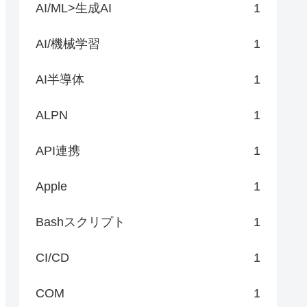
AI/ML>生成AI
1
AI/機械学習
1
AI半導体
1
ALPN
1
API連携
1
Apple
1
Bashスクリプト
1
CI/CD
1
COM
1