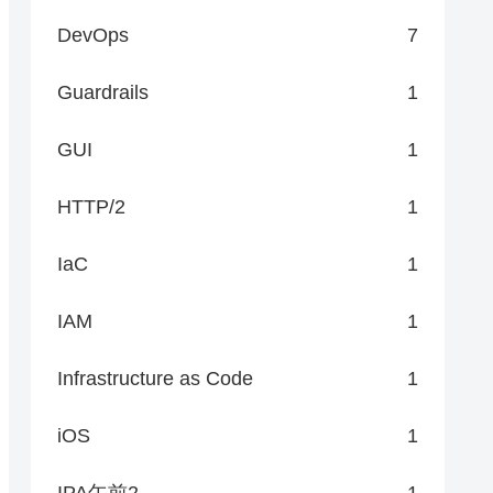
DevOps
7
Guardrails
1
GUI
1
HTTP/2
1
IaC
1
IAM
1
Infrastructure as Code
1
iOS
1
IPA午前2
1