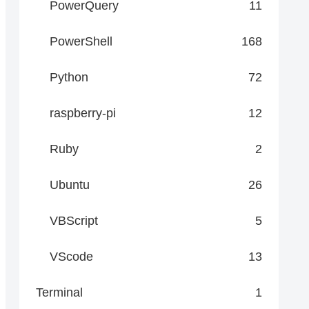
PowerQuery
11
PowerShell
168
Python
72
raspberry-pi
12
Ruby
2
Ubuntu
26
VBScript
5
VScode
13
Terminal
1