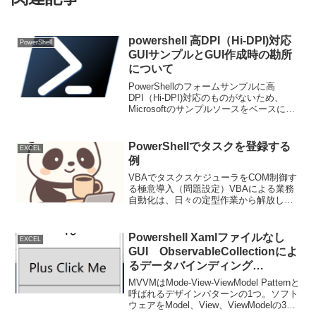
powershell 高DPI（Hi-DPI)対応
PowerShell
GUIサンプルとGUI作成時の勘所
について
PowerShellのフォームサンプルに高
DPI（Hi-DPI)対応のものがないため、
Microsoftのサンプルソースをベースに改
造 あまり需要がないからなのか、
PowerShellでGUIを作ることにハードル
が高いのか、海外のサイトも含...
PowerShellでタスクを登録する
EXCEL
例
VBAでタスクスケジューラをCOM制御す
る極意導入（問題設定）VBAによる業務
自動化は、日々の定型作業から解放して
くれる強力なツールです。しかし、VBA
マクロの実行には通常、ExcelやAccess
ファイルを開くという手動操作が伴いま
Powershell Xamlファイルなし
EXCEL
す。こ...
GUI ObservableCollectionによ
るデータバインディング
（MVVM パターン）
MVVMはMode-View-ViewModel Patternと
呼ばれるデザインパターンの1つ。ソフト
ウェアをModel、View、ViewModelの3種