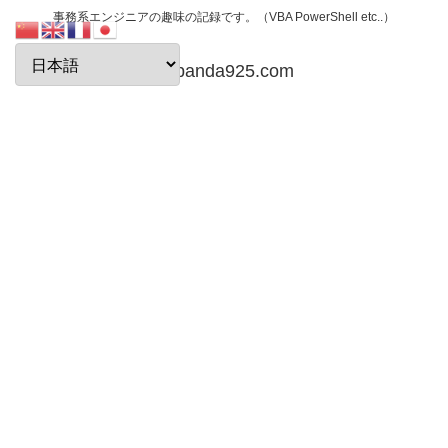
事務系エンジニアの趣味の記録です。（VBA PowerShell etc..）
papanda925.com