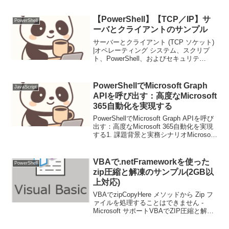
類に分類し設計・実装する。これまでに
作成したGUIサンプルと見た目は同じ、
今回はこ...
【PowerShell】【TCP／IP】サ
PowerShell
ーバとクライアントのサンプル
サーバーとクライアント (TCP ソケット)
|オペレーティング システム、スクリプ
ト、PowerShell、およびセキュリテ
ィ|jesusninoc.comを参考に、ソースの一
部パラメータを変更させてもらいまし
た。まずサーバ側については、...
PowerShellでMicrosoft Graph
JavaScript
APIを呼び出す：高度なMicrosoft
365自動化を実現する
PowerShellでMicrosoft Graph APIを呼び
出す：高度なMicrosoft 365自動化を実現
する1. 課題背景と実務シナリオMicrosoft
365環境の管理・運用において、膨大なユ
ーザーアカウントやグループ、メー...
VBAで.netFrameworkを使った
PowerShell
zip圧縮と解凍のサンプル(2GB以
上対応)
VBAでzipCopyHere メソッドから Zip フ
ァイルを処理することはできません -
Microsoft サポートVBAでZIP圧縮と解凍
を行う ｜ Excel作業をVBAで効率化
(vbabeginner.net)PowerShe...