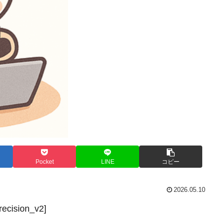
Pocket
LINE
コピー
2026.05.10
recision_v2]