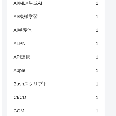
AI/ML>生成AI
1
AI/機械学習
1
AI半導体
1
ALPN
1
API連携
1
Apple
1
Bashスクリプト
1
CI/CD
1
COM
1