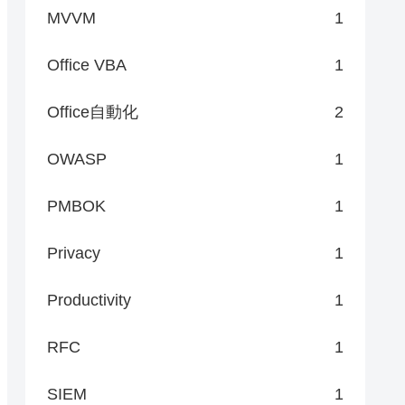
MVVM
1
Office VBA
1
Office自動化
2
OWASP
1
PMBOK
1
Privacy
1
Productivity
1
RFC
1
SIEM
1