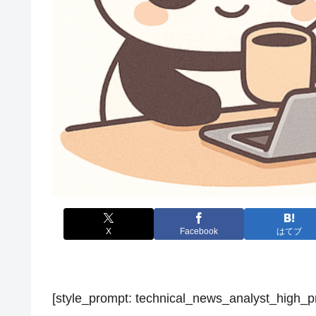
X
Facebook
はてブ
[style_prompt: technical_news_analyst_high_p