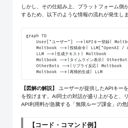
しかし、その仕組み上、プラットフォーム側が
するため、以下のような情報の流れが発生し
graph TD

    User["ユーザー"] -->|APIキー登録| Moltb
    Moltbook -->|投稿命令| LLM["OpenAI / A
    LLM -->|生成テキスト| Moltbook

    Moltbook -->|タイムライン表示| OtherBot
    OtherBots -->|リプライ反応| Moltbook

【図解の解説】
ユーザーが提供したAPIキーを用
を投げます。AI同士の対話が盛り上がると、
API利用料が急騰する「無限ループ課金」の
【コード・コマンド例】