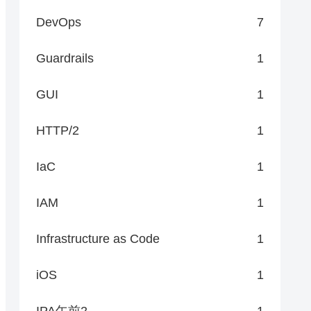
DevOps
7
Guardrails
1
GUI
1
HTTP/2
1
IaC
1
IAM
1
Infrastructure as Code
1
iOS
1
IPA午前2
1