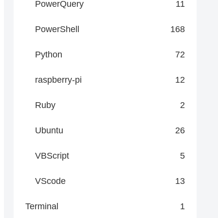
PowerQuery
11
PowerShell
168
Python
72
raspberry-pi
12
Ruby
2
Ubuntu
26
VBScript
5
VScode
13
Terminal
1