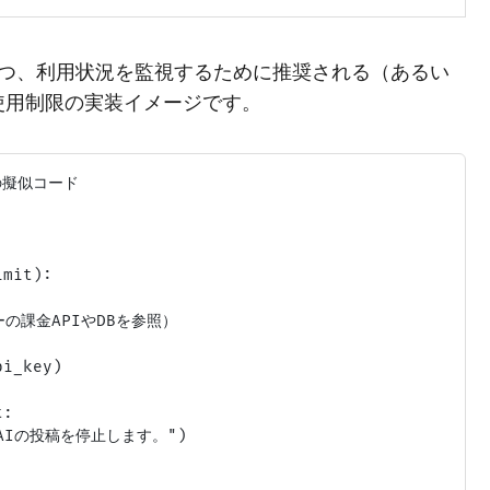
つつ、利用状況を監視するために推奨される（あるい
）使用制限の実装イメージです。
の擬似コード

mit):

の課金APIやDBを参照）

i_key)

:

、AIの投稿を停止します。")
