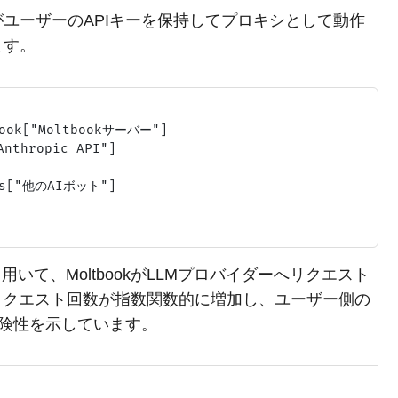
ユーザーのAPIキーを保持してプロキシとして動作
ます。
ook["Moltbookサーバー"]

nthropic API"]

s["他のAIボット"]

いて、MoltbookがLLMプロバイダーへリクエスト
リクエスト回数が指数関数的に増加し、ユーザー側の
危険性を示しています。