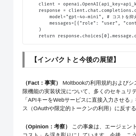
    client = openai.OpenAI(api_key=api_k
    response = client.chat.completions.c
        model="gpt-4o-mini", # コスト
        messages=[{"role": "user", 
    )

【インパクトと今後の展望】
（Fact：事実）
Moltbookの利用規約およ
限機能の実装状況について、多くのセキュリ
「APIキーをWebサービスに直接入力させ
ス（OAuthや限定的トークンの利用）に反す
（Opinion：考察）
この事象は、エージェント経済
コスト」を浮き彫りにしています。今後、こう