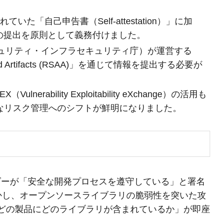
られていた「自己申告書（Self-attestation）」に加
erials）の提出を原則として義務付けました。
キュリティ・インフラセキュリティ庁）が運営する
tions and Artifacts (RSAA)」を通じて情報を提出する必要が
rability Exploitability eXchange）の活用も
なリスク管理へのシフトが鮮明になりました。
ダーが「安全な開発プロセスを遵守している」と署名
かし、オープンソースライブラリの脆弱性を突いた攻
は「どの製品にどのライブラリが含まれているか」が即座