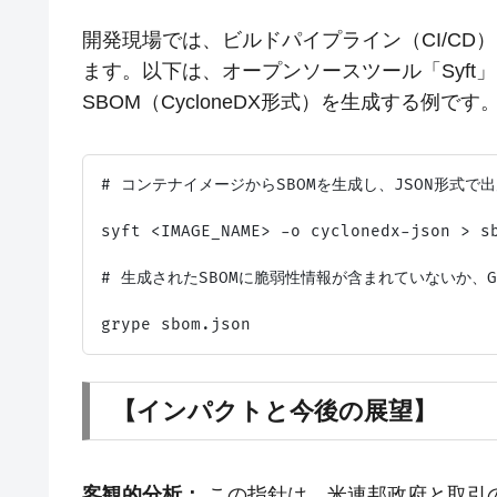
開発現場では、ビルドパイプライン（CI/CD
ます。以下は、オープンソースツール「Syft
SBOM（CycloneDX形式）を生成する例です
# コンテナイメージからSBOMを生成し、JSON形式で出
syft <IMAGE_NAME> -o cyclonedx-json > sb
# 生成されたSBOMに脆弱性情報が含まれていないか、Gr
【インパクトと今後の展望】
客観的分析：
この指針は、米連邦政府と取引