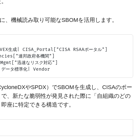
た。
ために、機械読み取り可能なSBOMを活用します。
EX生成| CISA_Portal["CISA RSAAポータル"]

encies["連邦政府各機関"]

k_Mgmt["迅速なリスク対応"]

loneDXやSPDX）でSBOMを生成し、CISAのポー
とで、新たな脆弱性が発見された際に「自組織のどの
き即座に特定できる構造です。