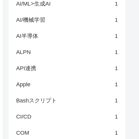
AI/ML>生成AI
1
AI/機械学習
1
AI半導体
1
ALPN
1
API連携
1
Apple
1
Bashスクリプト
1
CI/CD
1
COM
1