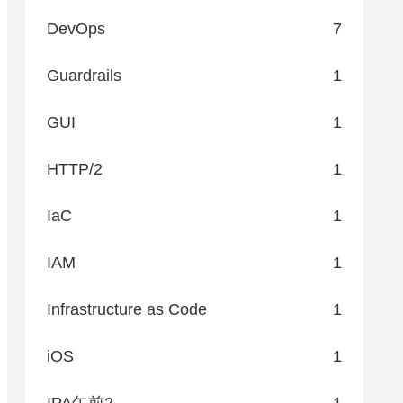
DevOps
7
Guardrails
1
GUI
1
HTTP/2
1
IaC
1
IAM
1
Infrastructure as Code
1
iOS
1
IPA午前2
1