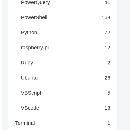
PowerQuery
11
PowerShell
168
Python
72
raspberry-pi
12
Ruby
2
Ubuntu
26
VBScript
5
VScode
13
Terminal
1