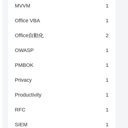
MVVM
1
Office VBA
1
Office自動化
2
OWASP
1
PMBOK
1
Privacy
1
Productivity
1
RFC
1
SIEM
1