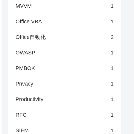
MVVM
1
Office VBA
1
Office自動化
2
OWASP
1
PMBOK
1
Privacy
1
Productivity
1
RFC
1
SIEM
1