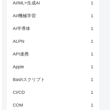
AI/ML>生成AI
1
AI/機械学習
1
AI半導体
1
ALPN
1
API連携
1
Apple
1
Bashスクリプト
1
CI/CD
1
COM
1