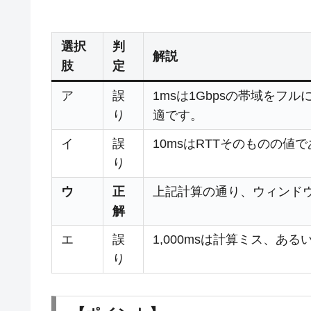
選択
判
解説
肢
定
ア
誤
1msは1Gbpsの帯域をフ
り
適です。
イ
誤
10msはRTTそのものの
り
ウ
正
上記計算の通り、ウィンド
解
エ
誤
1,000msは計算ミス、
り