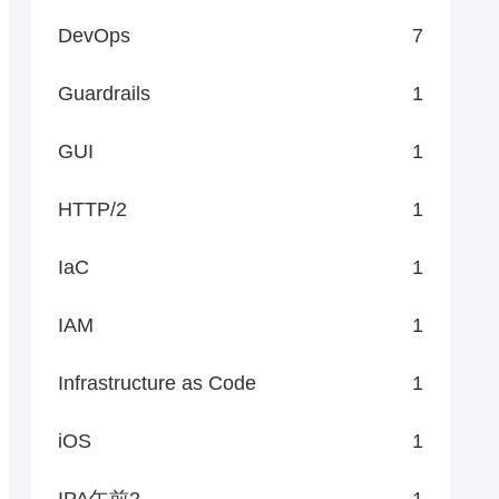
DevOps
7
Guardrails
1
GUI
1
HTTP/2
1
IaC
1
IAM
1
Infrastructure as Code
1
iOS
1
IPA午前2
1