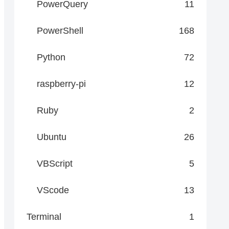
PowerQuery
11
PowerShell
168
Python
72
raspberry-pi
12
Ruby
2
Ubuntu
26
VBScript
5
VScode
13
Terminal
1