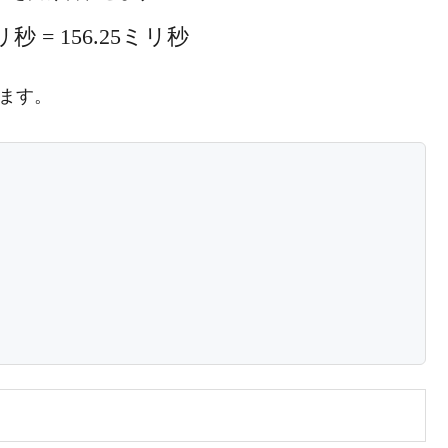
リ秒
=
156.25
ミリ秒
ります。