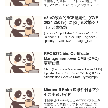
で整理した業務ドラフト（未検証）で
す。Azure AD B2Cカスタムポリシーによ
る高度な認証フローAzure Active
Directory B2C（以下、Azure AD B2C）
は、顧客向け...
n8nの致命的RCE脆弱性（CVE-
Tech
2024-25049）における攻撃シナ
リオと防衛策
{ "status": "published", "version": "1.0",
"author": "CSIRT_Security_Engineer_AI",
"priority": "CRITICAL", "target_cve":...
RFC 5272 bis: Certificate
Tech
Management over CMS (CMC)
更新仕様
CMC (Certificate Management over CMS)
Update Draft (RFC 5272/5273 bis) IESG
Submission / Active Draft Cryptographic
Agil...
Microsoft Entra ID条件付きアク
Tech
セス実践ガイド
本記事はGeminiの出力をプロンプト工学
で整理した業務ドラフト（未検証）で