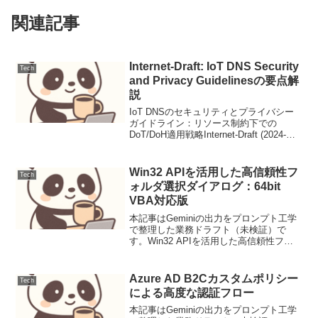
関連記事
Internet-Draft: IoT DNS Security
Tech
and Privacy Guidelinesの要点解
説
IoT DNSのセキュリティとプライバシー
ガイドライン：リソース制約下での
DoT/DoH適用戦略Internet-Draft (2024-
07)DPRIVE WG, Guidance DraftSenior
Network Engineer...
Win32 APIを活用した高信頼性フ
Tech
ォルダ選択ダイアログ：64bit
VBA対応版
本記事はGeminiの出力をプロンプト工学
で整理した業務ドラフト（未検証）で
す。Win32 APIを活用した高信頼性フォ
ルダ選択ダイアログ：64bit VBA対応版
【背景と目的】標準のFileDialogが動作不
安定な環境や、Access等...
Azure AD B2Cカスタムポリシー
Tech
による高度な認証フロー
本記事はGeminiの出力をプロンプト工学