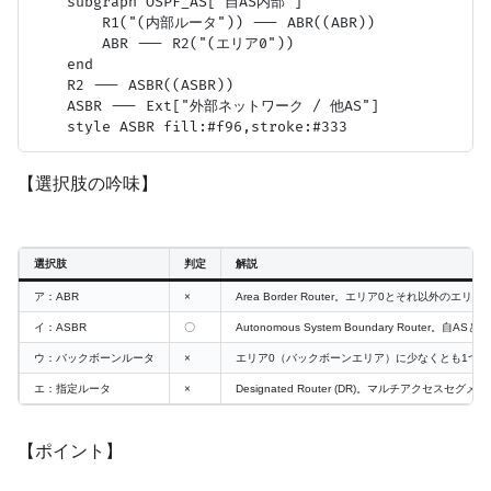
    subgraph OSPF_AS["自AS内部"]

        R1("(内部ルータ")) --- ABR((ABR))

        ABR --- R2("(エリア0"))

    end

    R2 --- ASBR((ASBR))

    ASBR --- Ext["外部ネットワーク / 他AS"]

【選択肢の吟味】
選択肢
判定
解説
ア：ABR
×
Area Border Router。エリア0とそれ以外の
イ：ASBR
〇
Autonomous System Boundary Router
ウ：バックボーンルータ
×
エリア0（バックボーンエリア）に少なくとも1つ
エ：指定ルータ
×
Designated Router (DR)。マルチアク
【ポイント】