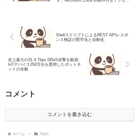
す。Microsoft Entra ID条件付きアクセス
実践ガイドMicrosoft Entra ID（旧Azure
Active Directory）の条件付きア...
ShellスクリプトによるREST APIレスポ
ンス検証の堅牢化と自動化
史上最大の31.4 Tbps DDoS攻撃を観測、
IoTデバイス250万台を悪用したボットネ
ットの全貌
コメント
コメントを書き込む
ホーム
Tech