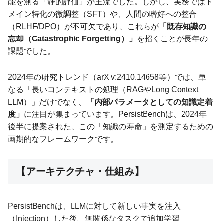
能を測る「静的評価」が主流でした。しかし、実務ではド
メイン特化の微調整（SFT）や、人間の嗜好への整合
（RLHF/DPO）が不可欠であり、これらが
「既存知識の
忘却（Catastrophic Forgetting）」
を招くことが長年の
課題でした。
2024年の研究トレンド（arXiv:2410.14658等）では、単
なる「長いコンテキストの処理（RAGやLong Context
LLM）」だけでなく、
「内部パラメータとしての知識定着
度」
に注目が集まっています。PersistBenchは、2024年
後半に提案された、この「知識の寿命」を測定するための
画期的なフレームワークです。
【アーキテクチャ・仕組み】
PersistBenchは、LLMに対して新しい事実を注入
（Injection）した後、無関係なタスクで追加学習