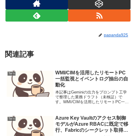
papanda925
関連記事
WMI/CIMを活用したリモートPC
Tech
一括監視とイベントログ抽出の自
動化
本記事はGeminiの出力をプロンプト工学
で整理した業務ドラフト（未検証）で
す。WMI/CIMを活用したリモートPC一括
監視とイベントログ抽出の自動化【導
入：解決する課題】数百台規模のリモー
トPCに対する手動のヘルスチェックを廃
Azure Key Vaultのアクセス制御
Tech
止し、OSの...
モデルがAzure RBACに既定で移
行、Fabricのシークレット取得へ