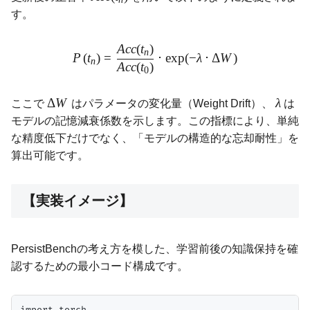
す。
A
cc
(
t
)
n
P
(
t
)
=
⋅
e
x
p
(
−
λ
⋅
Δ
W
)
n
A
cc
(
t
)
0
Δ
W
λ
ここで
はパラメータの変化量（Weight Drift）、
は
モデルの記憶減衰係数を示します。この指標により、単純
な精度低下だけでなく、「モデルの構造的な忘却耐性」を
算出可能です。
【実装イメージ】
PersistBenchの考え方を模した、学習前後の知識保持を確
認するための最小コード構成です。
import torch
