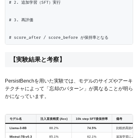
# 2. 追加学習（SFT）実行

# 3. 再評価

【実験結果と考察】
PersistBenchを用いた実験では、モデルのサイズやアーキ
テクチャによって「忘却のパターン」が異なることが明ら
かになっています。
モデル名
注入直後精度 (Acc)
10k step SFT後保持率
備考
Llama-3-8B
88.2%
74.5%
比較的高効率な
Mistral-7B-v0.3
85.1%
62.1%
追加学習により