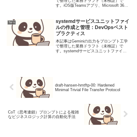
で整理した業務ドラフト（未検証）で
す。iOS版Teamsアプリ、Microsoft 365
Copilotへの「ワンタップ音声アクセス」
を実装iOS版TeamsにCopilotへのワンタ
ップ音声アク...
systemdサービスユニットファイ
Tech
ルの作成と管理：DevOpsベスト
プラクティス
本記事はGeminiの出力をプロンプト工学
で整理した業務ドラフト（未検証）で
す。systemdサービスユニットファイル
の作成と管理：DevOpsベストプラクティ
スはじめにLinuxシステムにおけるサービ
ス管理のデファクトスタンダードである
s...
draft-hansen-hmtftp-00: Hardened
Minimal Trivial File Transfer Protocol
CoT（思考連鎖）プロンプトによる複雑
なビジネスロジック計算の自動化手法