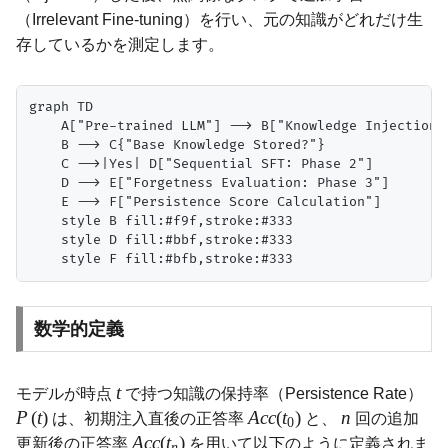
（Irrelevant Fine-tuning）を行い、元の知識がどれだけ生
存しているかを測定します。
graph TD

    A["Pre-trained LLM"] --> B["Knowledge Injection: 
    B --> C{"Base Knowledge Stored?"}

    C -->|Yes| D["Sequential SFT: Phase 2"]

    D --> E["Forgetness Evaluation: Phase 3"]

    E --> F["Persistence Score Calculation"]

    style B fill:#f9f,stroke:#333

    style D fill:#bbf,stroke:#333

数学的定義
t
モデルが時点
で持つ知識の保持率（Persistence Rate）
P
(
t
)
A
cc
(
t
)
n
は、初期注入直後の正答率
と、
回の追加
0
A
cc
(
t
)
更新後の正答率
を用いて以下のように定義されま
n