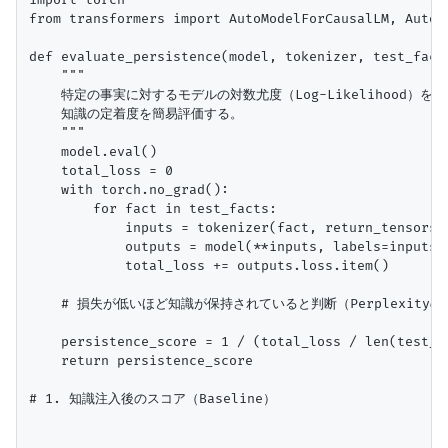
from transformers import AutoModelForCausalLM, AutoTo
def evaluate_persistence(model, tokenizer, test_facts
    """

    特定の事実に対するモデルの対数尤度（Log-Likelihood）を計
    知識の定着度を簡易評価する。

    """

    model.eval()

    total_loss = 0

    with torch.no_grad():

        for fact in test_facts:

            inputs = tokenizer(fact, return_tensors="
            outputs = model(**inputs, labels=inputs["
            total_loss += outputs.loss.item()

    # 損失が低いほど知識が保持されていると判断（Perplexityの
    persistence_score = 1 / (total_loss / len(test_fa
    return persistence_score

# 1. 知識注入後のスコア（Baseline）
