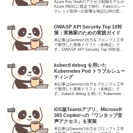
の影響を検証（運用連絡）
Azure Key Vaultのアクセス制御モデルが
Azure RBACに既定で移行、Fabricのシー
クレット取得への影響を検証LLMの思考
連鎖プロンプティング設計と評価1. ユー
スケース定義本稿では、顧客サポートに
おけるFAQからの問い...
OWASP API Security Top 10対
Tech
策：実務家のための実践ガイド
本記事はGeminiの出力をプロンプト工学
で整理した業務ドラフト（未検証）で
す。OWASP API Security Top 10対策：
実務家のための実践ガイドAPIは現代のア
プリケーションアーキテクチャの根幹を
なし、そのセキュリティはビジ...
kubectl debug を用いた
Tech
Kubernetes Pod トラブルシュー
ティング
本記事はGeminiの出力をプロンプト工学
で整理した業務ドラフト（未検証）で
す。kubectl debug を用いた Kubernetes
Pod トラブルシューティング1. 要件と前
提Kubernetes環境におけるPodのトラブ
ルシュー...
iOS版Teamsアプリ、Microsoft
Tech
365 Copilotへの「ワンタップ音
声アクセス」を実装
本記事はGeminiの出力をプロンプト工学