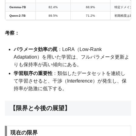
Gemma-7B
82.4%
68.9%
特定ドメインで
Qwen-2-7B
89.5%
71.2%
初期精度は高い
考察：
パラメータ効率の罠
：LoRA（Low-Rank
Adaptation）を用いた学習は、フルパラメータ更新よ
りも保持率が高い傾向にある。
学習順序の重要性
：類似したデータセットを連続し
て学習させると、干渉（Interference）が発生し、保
持率が急激に低下する。
【限界と今後の展望】
現在の限界