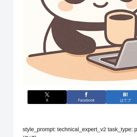
X
Facebook
はてブ
style_prompt: technical_expert_v2 task_type: