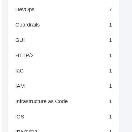
DevOps
7
Guardrails
1
GUI
1
HTTP/2
1
IaC
1
IAM
1
Infrastructure as Code
1
iOS
1
IPA午前2
1