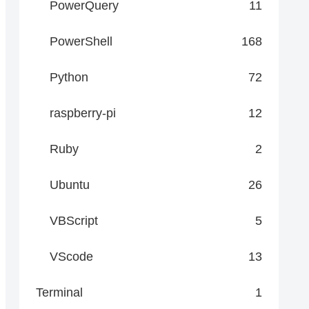
PowerQuery
11
PowerShell
168
Python
72
raspberry-pi
12
Ruby
2
Ubuntu
26
VBScript
5
VScode
13
Terminal
1