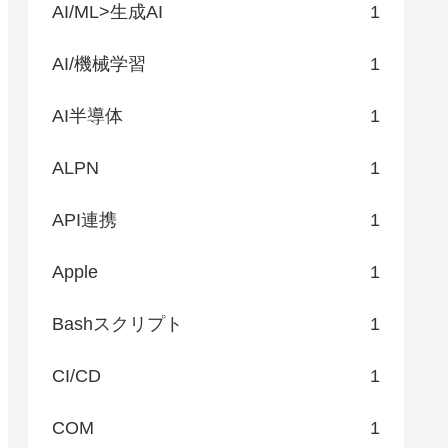
AI/ML>生成AI
1
AI/機械学習
1
AI半導体
1
ALPN
1
API連携
1
Apple
1
Bashスクリプト
1
CI/CD
1
COM
1