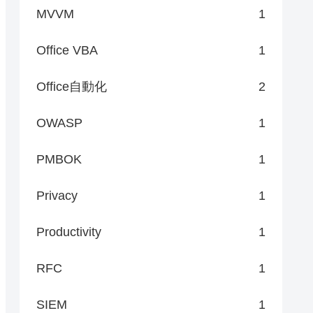
MVVM
1
Office VBA
1
Office自動化
2
OWASP
1
PMBOK
1
Privacy
1
Productivity
1
RFC
1
SIEM
1