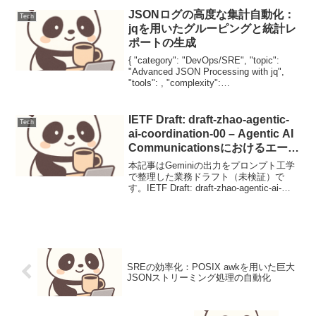
JSONログの高度な集計自動化：
Tech
jqを用いたグルーピングと統計レ
ポートの生成
{ "category": "DevOps/SRE", "topic":
"Advanced JSON Processing with jq",
"tools": , "complexity":
"Intermediate/Advanced...
IETF Draft: draft-zhao-agentic-
Tech
ai-coordination-00 – Agentic AI
Communicationsにおけるエージ
ェント間調整プロトコル（ACP）
本記事はGeminiの出力をプロンプト工学
仕様
で整理した業務ドラフト（未検証）で
す。IETF Draft: draft-zhao-agentic-ai-
coordination-00 - Agentic AI
Communicationsにおけ...
SREの効率化：POSIX awkを用いた巨大
JSONストリーミング処理の自動化