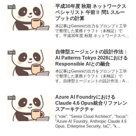
At...
平成30年度 秋期 ネットワークス
Tech
ペシャリスト 午前Ⅱ 問1 スルー
プットの計算
本記事はGeminiの出力をプロンプト工学
で整理した業務ドラフト（未検証）で
す。平成30年度 秋期 ネットワークスペシ
ャリスト 午前Ⅱ 問1 スループットの計算
ネットワークの伝送能力とウィンドウサ
イズの相関を問う計算問題である。往復
自律型エージェントの設計作法：
Tech
遅延時間...
AI Patterns Tokyo 2026における
Responsible AIとの融合
本記事はGeminiの出力をプロンプト工学
で整理した業務ドラフト（未検証）で
す。自律型エージェントの設計作法：AI
Patterns Tokyo 2026におけるResponsible
AIとの融合【要点サマリ】2026年のAI開
発は「単一...
Azure AI Foundryにおける
Tech
Claude 4.6 Opus統合リファレン
スアーキテクチャ
{ "role": "Senior Cloud Architect", "focus":
"Azure AI Foundry, Anthropic Claude 4.6
Opus, Enterprise Security, IaC", "k...