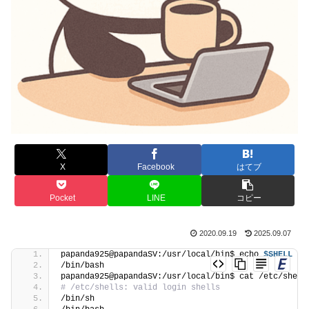
X
Facebook
はてブ
Pocket
LINE
コピー
2020.09.19
2025.09.07
papanda925@papandaSV:/usr/local/bin$ echo 
$SHELL
/bin/bash
papanda925@papandaSV:/usr/local/bin$ cat /etc/shell
# /etc/shells: valid login shells
/bin/sh