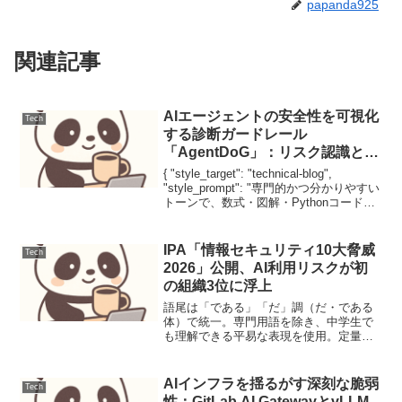
papanda925
関連記事
AIエージェントの安全性を可視化
Tech
する診断ガードレール
「AgentDoG」：リスク認識と透
明性の革新
{ "style_target": "technical-blog",
"style_prompt": "専門的かつ分かりやすい
トーンで、数式・図解・Pythonコードを
用いて最新論文AgentDoGの技術的背景と
特徴を解説する。"}本記事...
IPA「情報セキュリティ10大脅威
Tech
2026」公開、AI利用リスクが初
の組織3位に浮上
語尾は「である」「だ」調（だ・である
体）で統一。専門用語を除き、中学生で
も理解できる平易な表現を使用。定量的
なデータ（数値、日付、金額）を優先的
に引用。文末の「です・ます」は禁止。
「～と思われる」「～と考えられる」な
AIインフラを揺るがす深刻な脆弱
Tech
どの曖昧な主観表現を避け...
性：GitLab AI GatewayとvLLM