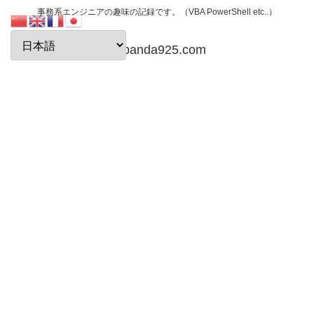
事務系エンジニアの趣味の記録です。（VBA PowerShell etc..）
papanda925.com