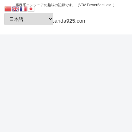
事務系エンジニアの趣味の記録です。（VBA PowerShell etc..）
papanda925.com