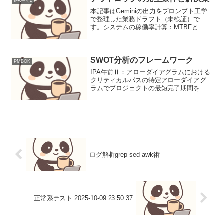
IPA午前2
本記事はGeminiの出力をプロンプト工学
で整理した業務ドラフト（未検証）で
す。システムの稼働率計算：MTBFと
MTTRを用いたアプローチシステムの稼
働率計算は、平均故障間隔（MTBF）と
平均修復時間（MTTR）の把握が核とな
る。これはシス...
SWOT分析のフレームワーク
PMBOK
IPA午前Ⅱ：アローダイアグラムにおける
クリティカルパスの特定アローダイアグ
ラムでプロジェクトの最短完了期間を決
定するクリティカルパスを、EETとLET
を計算して特定します。本記事はGemini
の出力をプロンプト工学で整理した業務
ドラフト（...
ログ解析grep sed awk術
正常系テスト 2025-10-09 23:50:37