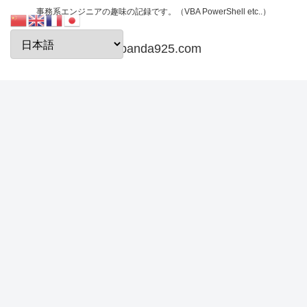
事務系エンジニアの趣味の記録です。（VBA PowerShell etc..）
papanda925.com