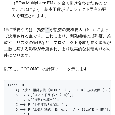
（Effort Multipliers: EM）を全て掛け合わせたもので
す。これにより、基本工数がプロジェクト固有の要
因で調整されます。
特に重要なのは、指数
が複数の規模要因（SF）によっ
E
て決定される点です。これにより、開発組織の成熟度、柔
軟性、リスクの管理など、プロジェクトを取り巻く環境が
工数に与える影響が考慮され、より現実的な見積もりが可
能になります。
以下に、COCOMO IIの計算フローを示します。
graph TD

    A["入力: 開発規模 (KLOC/FP)"] --> B{"規模要因 (SF)"};
    A --> C{"コストドライバ (EM)"};

    B --> D["指数Eの算出"];

    C --> E["工数乗数EMの算出"];

    D --> F["工数計算式: Effort = A * Size^E * EM"];

    E --> F;
