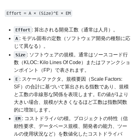
Effort = A × (Size)^E × EM
: 算出される開発工数（通常は人月）。
Effort
: モデル固有の定数（ソフトウェア開発の種類に応
A
じて異なる）。
: ソフトウェアの規模。通常はソースコード行
Size
数（KLOC: Kilo Lines Of Code）またはファンクショ
ンポイント（FP）で表されます。
: スケールファクタ。規模要因（Scale Factors:
E
SF）の合計に基づいて算出される指数であり、規模
と工数の非線形な関係を表現します。Eの値が1より
大きい場合、規模が大きくなるほど工数は指数関数
的に増加します。
: コストドライバの積。プロジェクトの特性（信
EM
頼性要求、データベース規模、開発者の能力、ツー
ルの使用状況など）を数値化したコストドライバ