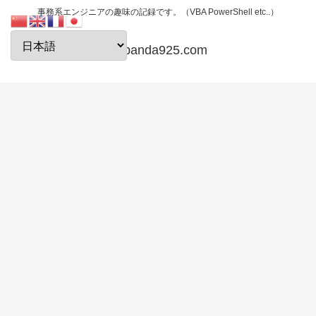
事務系エンジニアの趣味の記録です。（VBA PowerShell etc..）
papanda925.com