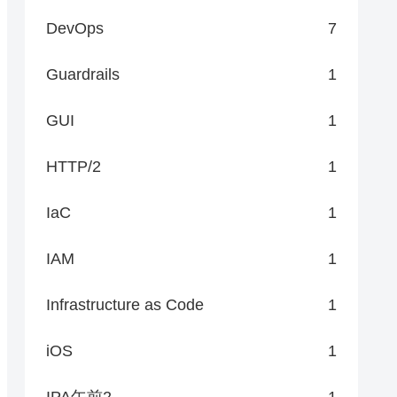
DevOps
7
Guardrails
1
GUI
1
HTTP/2
1
IaC
1
IAM
1
Infrastructure as Code
1
iOS
1
IPA午前2
1