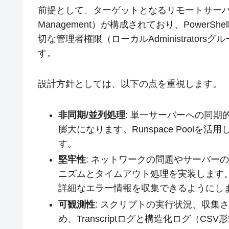
前提として、ターゲットとなるリモートサーバーに対し
Management）が構成されており、Power
切な管理者権限（ローカルAdministrato
す。
設計方針としては、以下の点を重視します。
非同期/並列処理
: 単一サーバーへの同
膨大になります。Runspace Pool
す。
堅牢性
: ネットワークの問題やサーバー
ニズムとタイムアウト処理を実装します
詳細なエラー情報を収集できるようにし
可観測性
: スクリプトの実行状況、収集
め、Transcriptログと構造化ログ（CS