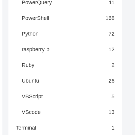
PowerQuery
11
PowerShell
168
Python
72
raspberry-pi
12
Impact='Low')]

Ruby
2
Ubuntu
26
VBScript
5
VScode
13
得")) {

Terminal
1