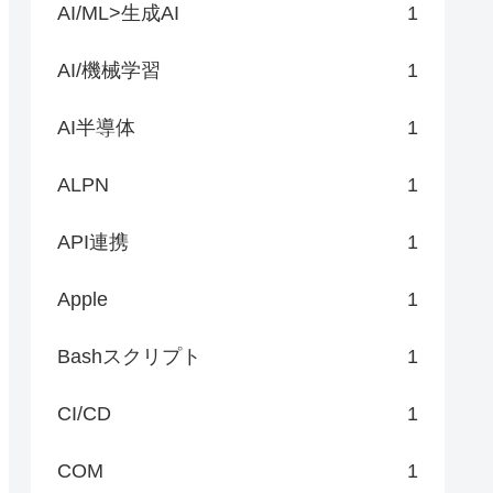
AI/ML>生成AI
1
AI/機械学習
1
AI半導体
1
ALPN
1
API連携
1
Apple
1
Bashスクリプト
1
CI/CD
1
COM
1