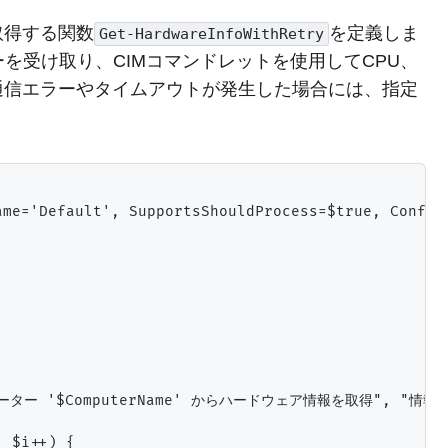
取得する関数
を定義しま
Get-HardwareInfoWithRetry
を受け取り、CIMコマンドレットを使用してCPU、
通信エラーやタイムアウトが発生した場合には、指定
me='Default', SupportsShouldProcess=$true, Confirm
ンピューター '$ComputerName' からハードウェア情報を取得", "情報取
 $i++) {
