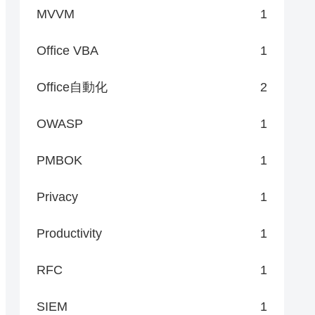
MVVM
1
Office VBA
1
Office自動化
2
OWASP
1
PMBOK
1
Privacy
1
Productivity
1
RFC
1
SIEM
1