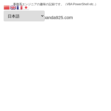
事務系エンジニアの趣味の記録です。（VBA PowerShell etc..）
papanda925.com