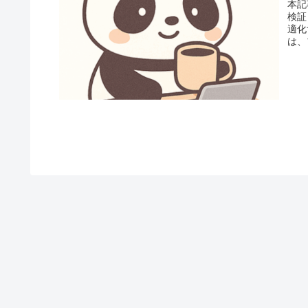
本記
検証
適化
は、