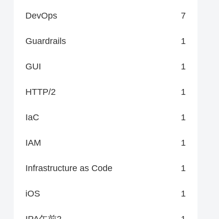
DevOps
7
Guardrails
1
GUI
1
HTTP/2
1
IaC
1
IAM
1
Infrastructure as Code
1
iOS
1
IPA午前2
1