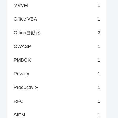
MVVM
1
Office VBA
1
Office自動化
2
OWASP
1
PMBOK
1
Privacy
1
Productivity
1
RFC
1
SIEM
1