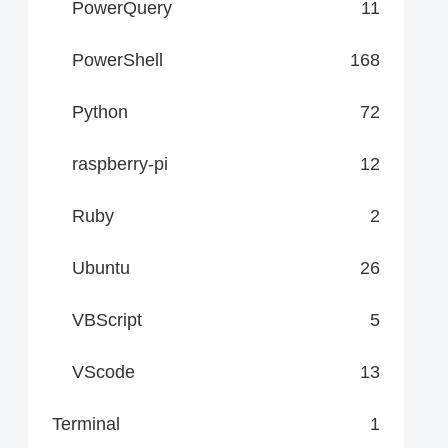
PowerQuery
11
PowerShell
168
Python
72
raspberry-pi
12
Ruby
2
Ubuntu
26
VBScript
5
VScode
13
Terminal
1