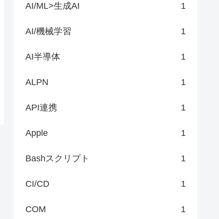
AI/ML>生成AI
1
AI/機械学習
1
AI半導体
1
ALPN
1
API連携
1
Apple
1
Bashスクリプト
1
CI/CD
1
COM
1