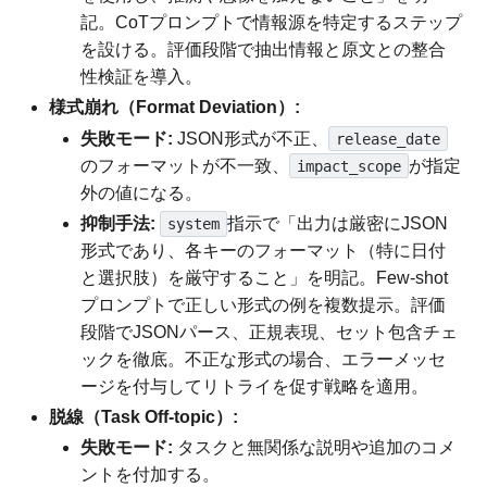
記。CoTプロンプトで情報源を特定するステップ
を設ける。評価段階で抽出情報と原文との整合
性検証を導入。
様式崩れ（Format Deviation）:
失敗モード:
JSON形式が不正、
release_date
のフォーマットが不一致、
が指定
impact_scope
外の値になる。
抑制手法:
指示で「出力は厳密にJSON
system
形式であり、各キーのフォーマット（特に日付
と選択肢）を厳守すること」を明記。Few-shot
プロンプトで正しい形式の例を複数提示。評価
段階でJSONパース、正規表現、セット包含チェ
ックを徹底。不正な形式の場合、エラーメッセ
ージを付与してリトライを促す戦略を適用。
脱線（Task Off-topic）:
失敗モード:
タスクと無関係な説明や追加のコメ
ントを付加する。