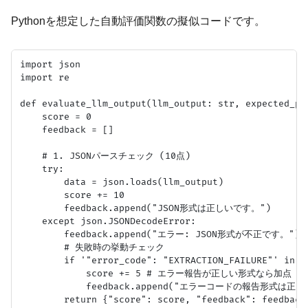
Pythonを想定した自動評価関数の擬似コードです。
import json

import re

def evaluate_llm_output(llm_output: str, expected_pr
    score = 0

    feedback = []

    # 1. JSONパースチェック (10点)

    try:

        data = json.loads(llm_output)

        score += 10

        feedback.append("JSON形式は正しいです。")

    except json.JSONDecodeError:

        feedback.append("エラー: JSON形式が不正です。")

        # 失敗時の挙動チェック

        if '"error_code": "EXTRACTION_FAILURE"' in ll
            score += 5 # エラー報告が正しい形式なら加点

            feedback.append("エラーコードの報告形式は正し
        return {"score": score, "feedback": feedback,