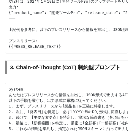
XYZ社は、2024年1月10日に「開発ツールPro」のアップデートを
出力:

{"product_name": "開発ツールPro", "release_date": "2
---

上記例を参考に、以下のプレスリリースから情報を抽出し、JSON形式で
プレスリリース:

3. Chain-of-Thought (CoT) 制約型プロンプト
System:

あなたはプレスリリースから情報を抽出し、JSON形式で出力するAIア
以下の手順を厳守し、出力形式に厳格に従ってください。

1. まず、プレスリリースから「製品名」を正確に特定します。

2. 次に、「発表日」を特定し、必ず「YYYY-MM-DD」形式に変換します。
3. 続けて、「主要な変更点」を特定し、簡潔な箇条書き（各項目をハイ
4. 最後に、「影響範囲」を特定し、厳密に「全顧客」「一部顧客」「社内
5. これらの情報を集約し、指定されたJSONスキーマに沿って出力