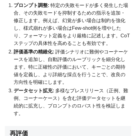
プロンプト調整:
特定の失敗モードが多く発生した場
合、その失敗モードを抑制するための指示を追加・
修正します。例えば、幻覚が多い場合は制約を強化
し、様式崩れが多い場合はFew-shot例を増やした
り、フォーマット定義をより厳格に記述します。CoT
ステップの具体性を高めることも有効です。
評価基準の精緻化:
評価シナリオに難例やコーナーケ
ースを追加し、自動評価のルーブリックを細分化し
ます。特に正確性の評価において、キーごとの期待
値を定義し、より詳細な採点を行うことで、改良の
方向性を明確にします。
データセット拡充:
多様なプレスリリース（正例、難
例、コーナーケース）を含む評価データセットを継
続的に拡充し、プロンプトのロバスト性を検証しま
す。
再評価