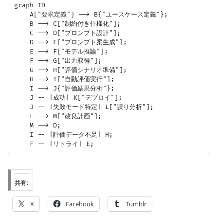
graph TD

    A["要求定義"] --> B{"ユースケース定義"};

    B --> C["制約付き仕様化"];

    C --> D["プロンプト設計"];

    D --> E["プロンプト案生成"];

    E --> F["モデル推論"];

    F --> G["出力取得"];

    G --> H["評価シナリオ準備"];

    H --> I["自動評価実行"];

    I --> J{"評価結果分析"};

    J -- |成功| K["デプロイ"];

    J -- |失敗モード特定| L["誤り分析"];

    L --> M["改良計画"];

    M --> D;

    I -- |評価データ不足| H;

共有:
X
Facebook
Tumblr