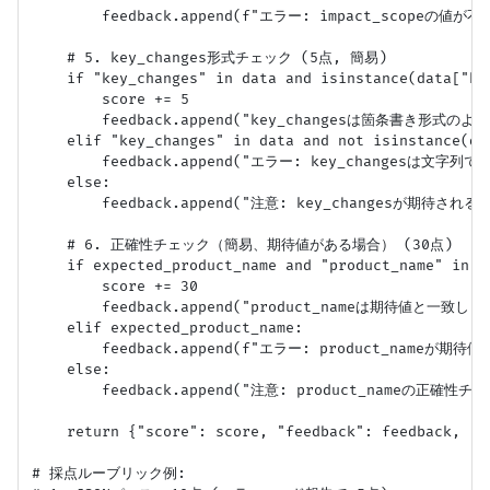
        feedback.append(f"エラー: impact_scopeの値が不
    # 5. key_changes形式チェック (5点, 簡易)

    if "key_changes" in data and isinstance(data["ke
        score += 5

        feedback.append("key_changesは箇条書き形式のよう
    elif "key_changes" in data and not isinstance(dat
        feedback.append("エラー: key_changesは文字列
    else:

        feedback.append("注意: key_changesが期
    # 6. 正確性チェック（簡易、期待値がある場合） (30点)

    if expected_product_name and "product_name" in d
        score += 30

        feedback.append("product_nameは期待値と一致しま
    elif expected_product_name:

        feedback.append(f"エラー: product_nameが期待値と
    else:

        feedback.append("注意: product_nameの
    return {"score": score, "feedback": feedback, "pa
# 採点ルーブリック例:
