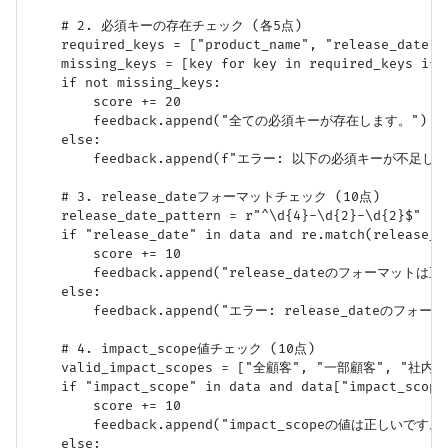
    # 2. 必須キーの存在チェック (各5点)

    required_keys = ["product_name", "release_date", 
    missing_keys = [key for key in required_keys if k
    if not missing_keys:

        score += 20

        feedback.append("全ての必須キーが存在します。")

    else:

        feedback.append(f"エラー: 以下の必須キーが不足しています
    # 3. release_dateフォーマットチェック (10点)

    release_date_pattern = r"^\d{4}-\d{2}-\d{2}$"

    if "release_date" in data and re.match(release_d
        score += 10

        feedback.append("release_dateのフォーマットは
    else:

        feedback.append("エラー: release_dateのフォ
    # 4. impact_scope値チェック (10点)

    valid_impact_scopes = ["全顧客", "一部顧客", "社内の
    if "impact_scope" in data and data["impact_scope"
        score += 10

        feedback.append("impact_scopeの値は正しいです。"
    else:
