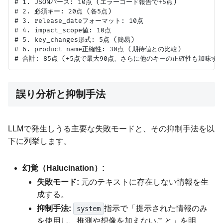
# 1. JSONパース: 10点 (エラーコード報告で+5点)

# 2. 必須キー: 20点 (各5点)

# 3. release_dateフォーマット: 10点

# 4. impact_scope値: 10点

# 5. key_changes形式: 5点 (簡易)

# 6. product_name正確性: 30点 (期待値との比較)

誤り分析と抑制手法
LLMで発生しうる主要な失敗モードと、その抑制手法を以
下に列挙します。
幻覚（Halucination）:
失敗モード:
元のテキストに存在しない情報を生
成する。
抑制手法:
指示で「提示された情報のみ
system
を使用し、推測や想像を加えないこと」を明