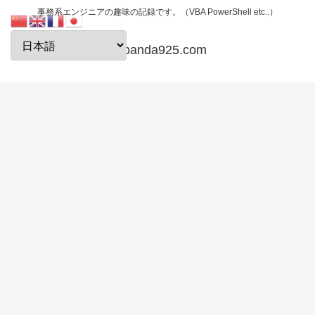
事務系エンジニアの趣味の記録です。（VBA PowerShell etc..）
papanda925.com