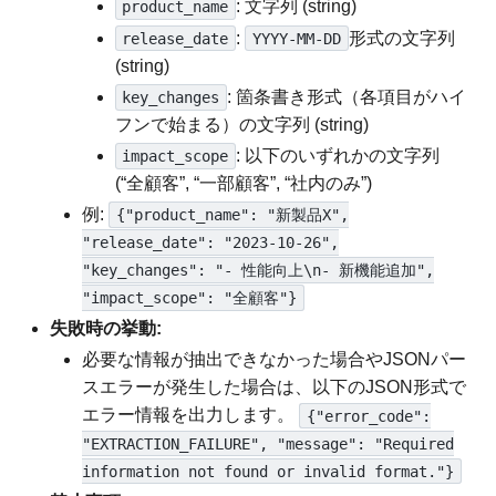
: 文字列 (string)
product_name
:
形式の文字列
release_date
YYYY-MM-DD
(string)
: 箇条書き形式（各項目がハイ
key_changes
フンで始まる）の文字列 (string)
: 以下のいずれかの文字列
impact_scope
(“全顧客”, “一部顧客”, “社内のみ”)
例:
{"product_name": "新製品X",
"release_date": "2023-10-26",
"key_changes": "- 性能向上\n- 新機能追加",
"impact_scope": "全顧客"}
失敗時の挙動:
必要な情報が抽出できなかった場合やJSONパー
スエラーが発生した場合は、以下のJSON形式で
エラー情報を出力します。
{"error_code":
"EXTRACTION_FAILURE", "message": "Required
information not found or invalid format."}