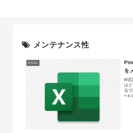
メンテナンス性
P
EXCEL
を
M言
はど
点で
+ b