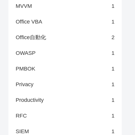
MVVM
1
Office VBA
1
Office自動化
2
OWASP
1
PMBOK
1
Privacy
1
Productivity
1
RFC
1
SIEM
1