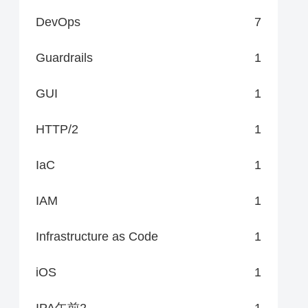
DevOps
7
Guardrails
1
GUI
1
HTTP/2
1
IaC
1
IAM
1
Infrastructure as Code
1
iOS
1
IPA午前2
1