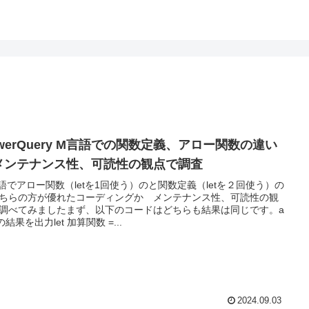
owerQuery M言語での関数定義、アロー関数の違い
メンテナンス性、可読性の観点で調査
語でアロー関数（letを1回使う）のと関数定義（letを２回使う）の
ちらの方が優れたコーディングか メンテナンス性、可読性の観
調べてみましたまず、以下のコードはどちらも結果は同じです。a
 の結果を出力let 加算関数 =...
2024.09.03