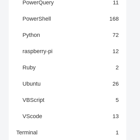
PowerQuery
11
PowerShell
168
Python
72
raspberry-pi
12
Ruby
2
Ubuntu
26
VBScript
5
VScode
13
Terminal
1