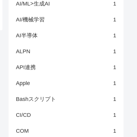
AI/ML>生成AI
1
AI/機械学習
1
AI半導体
1
ALPN
1
API連携
1
Apple
1
Bashスクリプト
1
CI/CD
1
COM
1