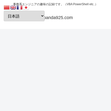
事務系エンジニアの趣味の記録です。（VBA PowerShell etc..）
papanda925.com