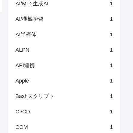
AI/ML>生成AI
1
AI/機械学習
1
AI半導体
1
ALPN
1
API連携
1
Apple
1
Bashスクリプト
1
CI/CD
1
COM
1