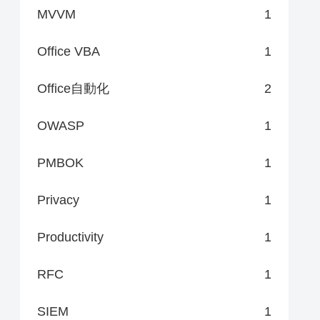
MVVM
1
Office VBA
1
Office自動化
2
OWASP
1
PMBOK
1
Privacy
1
Productivity
1
RFC
1
SIEM
1