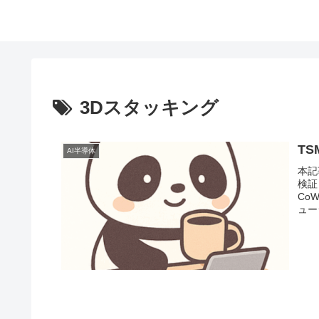
3Dスタッキング
TS
AI半導体
本記
検証
Co
ュー