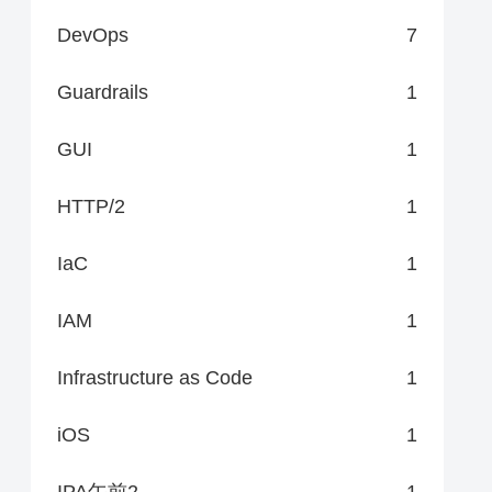
DevOps
7
Guardrails
1
GUI
1
HTTP/2
1
IaC
1
IAM
1
Infrastructure as Code
1
iOS
1
IPA午前2
1