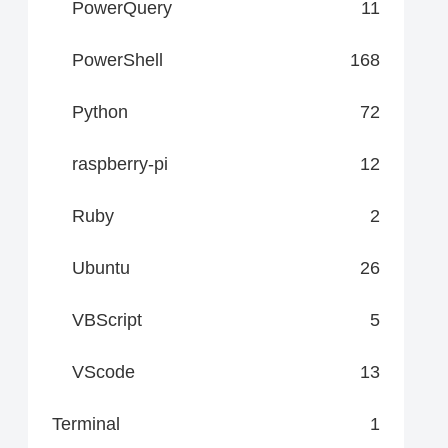
PowerQuery
11
PowerShell
168
Python
72
raspberry-pi
12
Ruby
2
Ubuntu
26
VBScript
5
VScode
13
Terminal
1