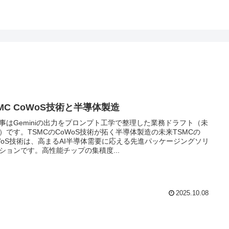
MC CoWoS技術と半導体製造
事はGeminiの出力をプロンプト工学で整理した業務ドラフト（未
）です。TSMCのCoWoS技術が拓く半導体製造の未来TSMCの
WoS技術は、高まるAI半導体需要に応える先進パッケージングソリ
ションです。高性能チップの集積度...
2025.10.08