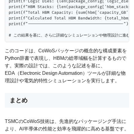
print(f"Logic Dies: {len(package_config['logic_dies']
print(f"HBM Stacks: {len(package_config['hbm_stacks']
print(f"Total HBM Capacity: {sum(hbm['capacity_GB'] 
print(f"Calculated Total HBM Bandwidth: {total_hbm_ba
print(f"----------------------------------------")

このコードは、CoWoSパッケージの概念的な構成要素を
Python辞書で表現し、HBMの総帯域幅を計算するもので
す。実際の設計では、このような記述を基に、
EDA（Electronic Design Automation）ツールが詳細な物
理設計や電気的特性シミュレーションを実行します。
まとめ
TSMCのCoWoS技術は、先進的なパッケージング手法に
より、AI半導体の性能と効率を飛躍的に高める基盤です。