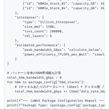
        {"id": "HBM3e_Stack_03", "capacity_GB": 36, 
        {"id": "HBM3e_Stack_04", "capacity_GB": 36, 
    ],

    "interposer": {

        "type": "Silicon_Interposer",

        "size_mm2": 1500,

        "tsvs_count": 200000,

        "rdl_layers": 6

    },

    "estimated_performance": {

        "peak_bandwidth_GBps": "calculate_below",

        "power_efficiency_TFLOPS_per_Watt": "simulate
    }

}

# パッケージ全体のHBM帯域幅を計算

total_hbm_bandwidth_gbps = 0

for hbm in package_config["hbm_stacks"]:

    # 1チャネルあたりのデータレート (Gbps) * チャネル数 / 8 (b
    total_hbm_bandwidth_gbps += (hbm["data_rate_Gbps
print(f"--- CoWoS Package Configuration Report ---")

print(f"Package Type: {package_config['package_type']