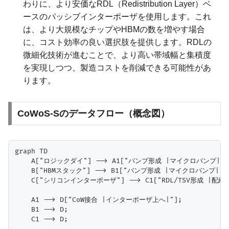
わりに、より安価なRDL（Redistribution Layer）ベ
ースのパッシブインターポーザを使用します。これ
は、より大規模なチップやHBMの数を増やす場合
に、コスト効率の良い選択肢を提供します。RDLの
微細化技術が進むことで、より高い帯域幅と集積度
を実現しつつ、製造コストを削減できる可能性があ
ります。
CoWoS-Sのデータフロー（概念図）
graph TD

    A["ロジックダイ"] --> A1["バンプ形成 |マイクロバンプ|"];
    B["HBMスタック"] --> B1["バンプ形成 |マイクロバンプ|"];
    C["シリコンインターポーザ"] --> C1["RDL/TSV形成 |配線
    A1 --> D["CoW接合 |インターポーザ上へ|"];

    B1 --> D;

    C1 --> D;
