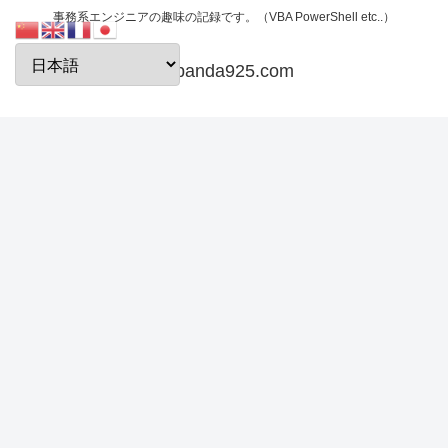
事務系エンジニアの趣味の記録です。（VBA PowerShell etc..）
papanda925.com