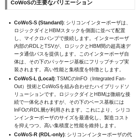
CoWoSの主要なバリエーション
CoWoS-S (Standard)
: シリコンインターポーザは、
ロジックダイとHBMスタックを側面に並べて配置
し、マイクロバンプで接続します。インターポーザ
内部のRDLとTSVが、ロジックとHBM間の超高速デ
ータ通信パスを提供します。このインターポーザ自
体は、その下のパッケージ基板にフリップチップ実
装されます。高い性能と集積度を特徴とします。
CoWoS-L (Local)
: TSMCのInFO（Integrated Fan-
Out）技術とCoWoSを組み合わせたハイブリッドソ
リューションです。ロジックダイとHBMは微細な接
続で一体化されますが、その下のベース基板には
InFOのRDL層が利用されます。これにより、シリコ
ンインターポーザのサイズを最適化し、製造コスト
を抑えつつ、高い集積度と性能を維持します。
CoWoS-R (RDL-only)
: シリコンインターポーザの代