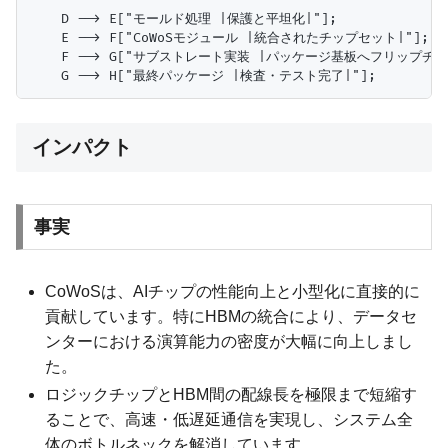
    D --> E["モールド処理 |保護と平坦化|"];

    E --> F["CoWoSモジュール |統合されたチップセット|"];

    F --> G["サブストレート実装 |パッケージ基板へフリップチップ
インパクト
事実
CoWoSは、AIチップの性能向上と小型化に直接的に
貢献しています。特にHBMの統合により、データセ
ンターにおける演算能力の密度が大幅に向上しまし
た。
ロジックチップとHBM間の配線長を極限まで短縮す
ることで、高速・低遅延通信を実現し、システム全
体のボトルネックを解消しています。