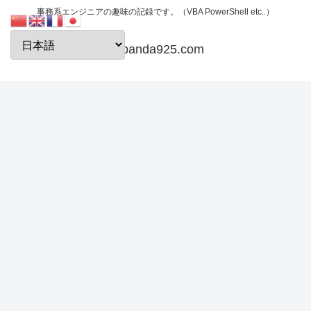
事務系エンジニアの趣味の記録です。（VBA PowerShell etc..）
papanda925.com