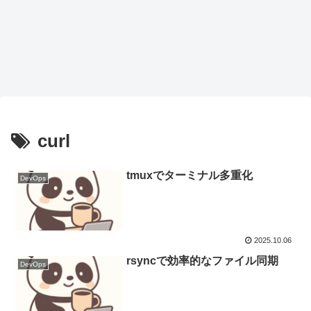
curl
tmuxでターミナル多重化
DevOps
2025.10.06
rsyncで効率的なファイル同期
DevOps