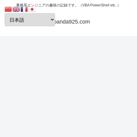
事務系エンジニアの趣味の記録です。（VBA PowerShell etc..）
papanda925.com