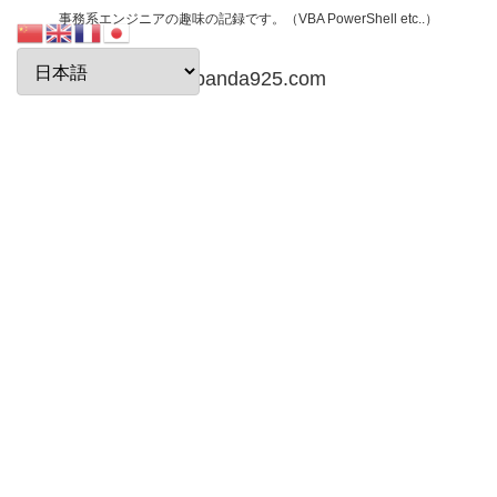
事務系エンジニアの趣味の記録です。（VBA PowerShell etc..）
papanda925.com