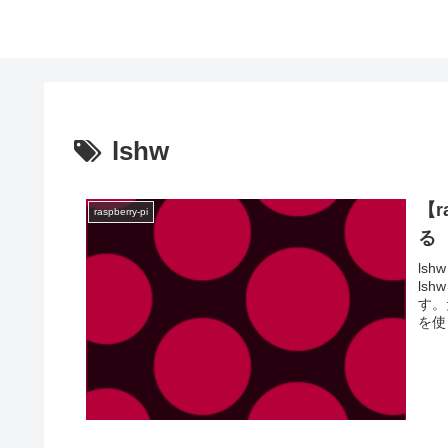
lshw
【r
raspberry-pi
る
ls
ls
す。
を使