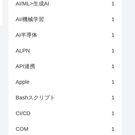
AI/ML>生成AI
1
AI/機械学習
1
AI半導体
1
ALPN
1
API連携
1
Apple
1
Bashスクリプト
1
CI/CD
1
COM
1