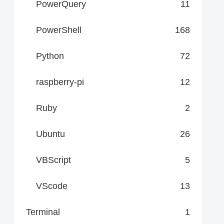
PowerQuery
11
PowerShell
168
Python
72
raspberry-pi
12
Ruby
2
Ubuntu
26
VBScript
5
VScode
13
Terminal
1