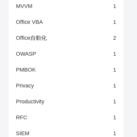
MVVM
1
Office VBA
1
Office自動化
2
OWASP
1
PMBOK
1
Privacy
1
Productivity
1
RFC
1
SIEM
1