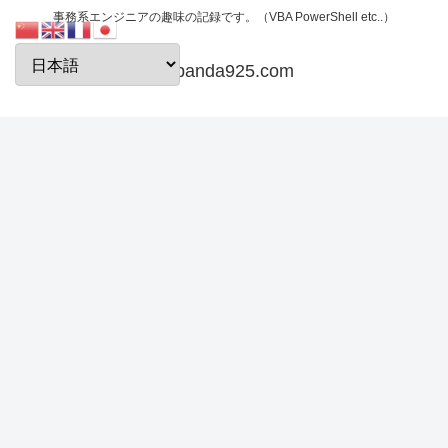
事務系エンジニアの趣味の記録です。（VBA PowerShell etc..）
papanda925.com