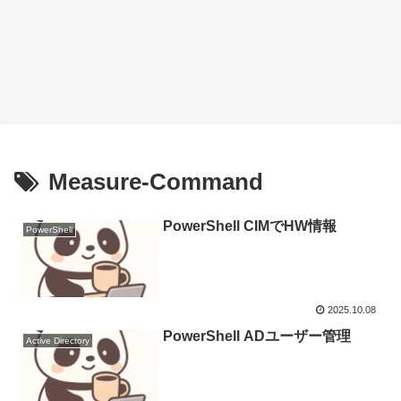
Measure-Command
PowerShell CIMでHW情報
PowerShell
2025.10.08
PowerShell ADユーザー管理
Active Directory