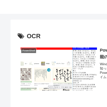
OCR
Po
PowerShell
能
Wi
知っ
Po
イム 