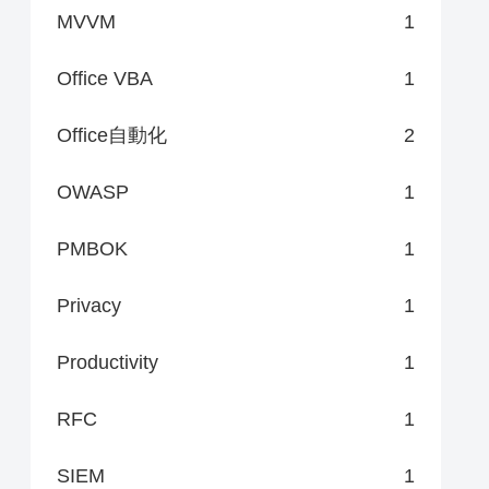
MVVM
1
Office VBA
1
Office自動化
2
OWASP
1
PMBOK
1
Privacy
1
Productivity
1
RFC
1
SIEM
1