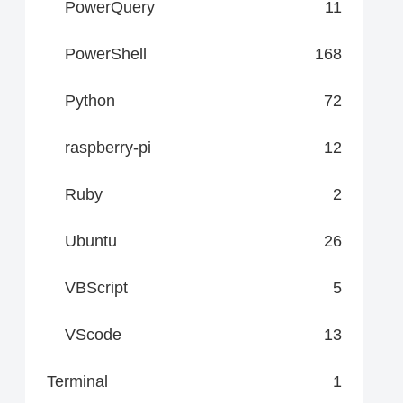
PowerQuery
11
PowerShell
168
Python
72
raspberry-pi
12
Ruby
2
Ubuntu
26
VBScript
5
VScode
13
Terminal
1