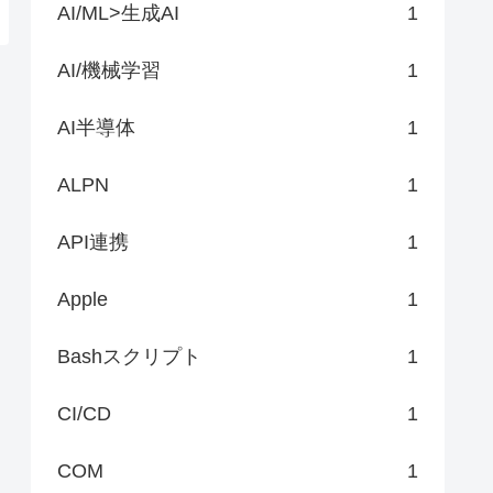
AI/ML>生成AI
1
AI/機械学習
1
AI半導体
1
ALPN
1
API連携
1
Apple
1
Bashスクリプト
1
CI/CD
1
COM
1