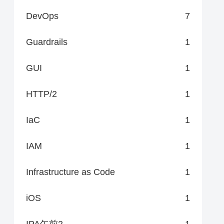
DevOps
7
Guardrails
1
GUI
1
HTTP/2
1
IaC
1
IAM
1
Infrastructure as Code
1
iOS
1
IPA午前2
1