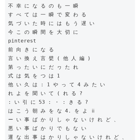
不 幸 に な る の も 一 瞬

す べ て は 一 瞬 で 変 わ る

気 づ い た 時 に は も う 遅 い

今 こ の 瞬 間 を 大 切 に

pinterest

前 向 き に な る

言 い 換 え 言 甓 ( 他 人 編 )

第 っ た い に だ ヮ た れ

式 は 気 を つ は 1

他 い 久 は : 1 や っ て 4 み た い

れ よ を 聞 い て ( れ る ?

: い 引 に 53 : ・ : き る ?

は こ う 朝 み を な 4. を よ ⅱ

ー い 事 ば か り し ゃ な い け れ ど 、

悪 い 事 ば か り で も な い

運 な 出 事 は か り し ゃ な い け れ ど 、
