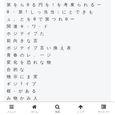
第 を ら 0 る 円 を ! を 考 東 ら れ る 一

0 ・ 第 ! し っ 当 当 : に と で き も

ュ 、 と を 0 で 第 つ れ 0 ー

関 連 キ - ワ - ド

ホ ジ テ イ プ た

前 向 き な 言

ポ ジ テ イ プ 言 い 換 え 表

青 春 の レ 、 一 ジ

変 化 を 恐 れ な 物

合 的 な

物 示 に ま 実

ギ ジ ? イ プ

根 - が あ る

み 物 か み 人

小 き な こ と を 気 二 し な い

表 響 か

メニュー
ホーム
検索
トップ
サイドバー