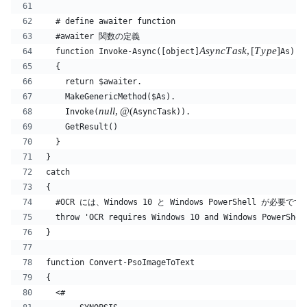
  # define awaiter function
  #awaiter 関数の定義
A
sy
n
c
T
a
s
k
,
[
T
y
p
e
]
  function Invoke-Async([object]
As)
  {
    return $awaiter.
    MakeGenericMethod($As).
n
u
ll
,
@
(
    Invoke(
AsyncTask)).
    GetResult()
  }
}
catch
{
  #OCR には、Windows 10 と Windows PowerShell が
  throw 'OCR requires Windows 10 and Windows PowerShel
}
function Convert-PsoImageToText
{
  <#