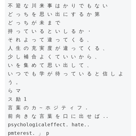
不 迎 な 川 来 事 は か り で も な い

ど っ ち を 思 い 出 に す る か 第

ど っ ち が 未 ま で

持 っ て い る と い し る か ・

そ れ よ っ て 違 っ て く る 、

人 生 の 充 実 度 が 違 っ て く る 、

少 し 補 合 よ く て い い か ら 、

い を 集 め て 思 い 出 し て 、

い つ で も 学 が 待 っ て い る と 信 し よ 
う 。

ら マ

ス 励 1

言 葉 の カ ~ ホ ジ テ ィ フ .

前 向 き な 言 葉 を 口 に 出 せ ば ..

psychologicaleffect. hate..

pmterest. 」 p
