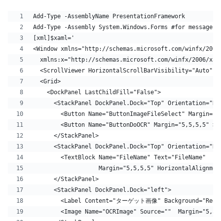
Add-Type -AssemblyName PresentationFramework
Add-Type -Assembly System.Windows.Forms #for messagebo
[xml]$xaml='   
<Window xmlns="http://schemas.microsoft.com/winfx/2006
  xmlns:x="http://schemas.microsoft.com/winfx/2006/xam
  <ScrollViewer HorizontalScrollBarVisibility="Auto" V
  <Grid>
    <DockPanel LastChildFill="False">
      <StackPanel DockPanel.Dock="Top" Orientation="Ho
        <Button Name="ButtonImageFileSelect" Margi
        <Button Name="ButtonDoOCR" Margin="5,5,5,5"
      </StackPanel>
      <StackPanel DockPanel.Dock="Top" Orientation="Ho
        <TextBlock Name="FileName" Text="FileName"   G
                   Margin="5,5,5,5" HorizontalAlignmen
      </StackPanel>
      <StackPanel DockPanel.Dock="left">
        <Label Content="ターゲット画像" Background="Red" F
        <Image Name="OCRImage" Source=""  Margin="5,5,