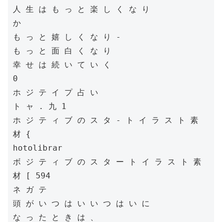
人 生 は も っ と 楽 し く な り

か

も っ と 嬉 し く な り -

も っ と 面 白 く な り

幸 せ は 続 い て い く

0

ホ ジ テ イ プ 占 い

ト ャ . 九 1

ホ ジ テ ィ ブ の ス タ - ト イ ラ ス ト 素 
材 {

hotolibrar

ボ ジ テ ィ ブ の ス タ ー ト イ ラ ス ト 素 
材 [ 594

ネ ガ テ

頭 が い つ は い い つ は い に

な っ た と き は 、
