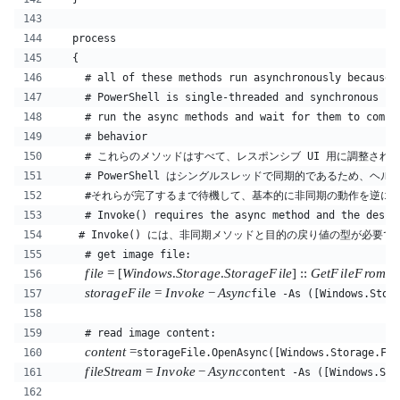
  process
  {
    # all of these methods run asynchronously because 
    # PowerShell is single-threaded and synchronous so
    # run the async methods and wait for them to compl
    # behavior
    # これらのメソッドはすべて、レスポンシブ UI 用に調整さ
    # PowerShell はシングルスレッドで同期的であるため、
    #それらが完了するまで待機して、基本的に非同期の動作を逆に
    # Invoke() requires the async method and the desir
   # Invoke() には、非同期メソッドと目的の戻り値の型が必要で
    # get image file:
f
i
l
e
=
[
Win
d
o
w
s
.
St
or
a
g
e
.
St
or
a
g
e
F
i
l
e
]
::
G
e
tF
i
l
e
F
ro
m
P
s
t
or
a
g
e
F
i
l
e
=
I
n
v
o
k
e
−
A
sy
n
c
file -As ([Windows.Stor
    # read image content:
co
n
t
e
n
t
=
storageFile.OpenAsync([Windows.Storage.Fil
f
i
l
e
St
re
am
=
I
n
v
o
k
e
−
A
sy
n
c
content -As ([Windows.Sto