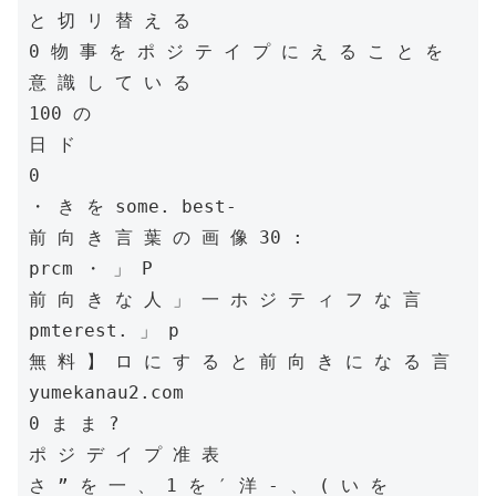
と 切 リ 替 え る

0 物 事 を ポ ジ テ イ プ に え る こ と を 
意 識 し て い る

100 の

日 ド

0

・ き を some. best-

前 向 き 言 葉 の 画 像 30 :

prcm ・ 」 P

前 向 き な 人 」 一 ホ ジ テ ィ フ な 言

pmterest. 」 p

無 料 】 ロ に す る と 前 向 き に な る 言

yumekanau2.com

0 ま ま ?

ポ ジ デ イ プ 准 表

さ ” を 一 、 1 を ′ 洋 - 、 ( い を
