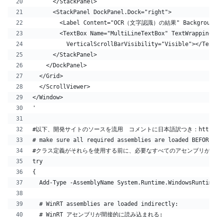
      </StackPanel>
      <StackPanel DockPanel.Dock="right">
        <Label Content="OCR（文字認識）の結果" Background="
        <TextBox Name="MultiLineTextBox" TextWrapping=
          VerticalScrollBarVisibility="Visible"></Text
      </StackPanel>
    </DockPanel>
  </Grid>
  </ScrollViewer>
</Window>
' 
#以下、開発サイトのソースを流用　コメントに日本語訳つき：https://gith
# make sure all required assemblies are loaded BEFORE 
#クラス定義がそれらを使用する前に、必要なすべてのアセンブリがロ
try
{
  Add-Type -AssemblyName System.Runtime.WindowsRuntime
  # WinRT assemblies are loaded indirectly:
  # WinRT アセンブリが間接的に読み込まれる: