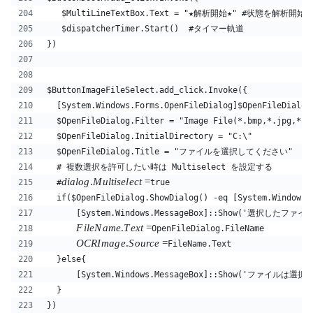
   $MultiLineTextBox.Text = "★解析開始★" #状態を解析開始
   $dispatcherTimer.Start()  #タイマー軌道
})
$ButtonImageFileSelect.add_click.Invoke({
  [System.Windows.Forms.OpenFileDialog]$OpenFileDialog
  $OpenFileDialog.Filter = "Image File(*.bmp,*.jpg,*.p
  $OpenFileDialog.InitialDirectory = "C:\"
  $OpenFileDialog.Title = "ファイルを選択してください"
  # 複数選択を許可したい時は Multiselect を設定する
d
ia
l
o
g
.
M
u
lt
i
se
l
ec
t
=
  #
true
  if($OpenFileDialog.ShowDialog() -eq [System.Windows.
      [System.Windows.MessageBox]::Show('選択したファイル：
F
i
l
e
N
am
e
.
T
e
x
t
=
OpenFileDialog.FileName
OCR
I
ma
g
e
.
S
o
u
rce
=
FileName.Text
  }else{
      [System.Windows.MessageBox]::Show('ファイル
  }
})