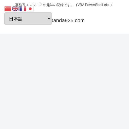
事務系エンジニアの趣味の記録です。（VBA PowerShell etc..）
papanda925.com