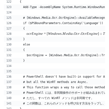
  { 
    Add-Type -AssemblyName System.Runtime.WindowsRunti
    # [Windows.Media.Ocr.OcrEngine]::AvailableRecogniz
    if ($PSBoundParameters.ContainsKey('Language'))
    {
ocr
E
n
g
in
e
=
[
Win
d
o
w
s
.
M
e
d
ia
.
O
cr
.
O
cr
E
n
g
in
e
]
::
T
ry
    }
    else
    {
      $ocrEngine = [Windows.Media.Ocr.OcrEngine]::TryC
    }
    # PowerShell doesn't have built-in support for Asy
    # but all the WinRT methods are Async.
    # This function wraps a way to call those methods,
    # PowerShell には、非同期操作のサポートが組み込まれてい
    # ただし、すべての WinRT メソッドは非同期です。
    # この関数は、これらのメソッドを呼び出す方法をラップし、
  }