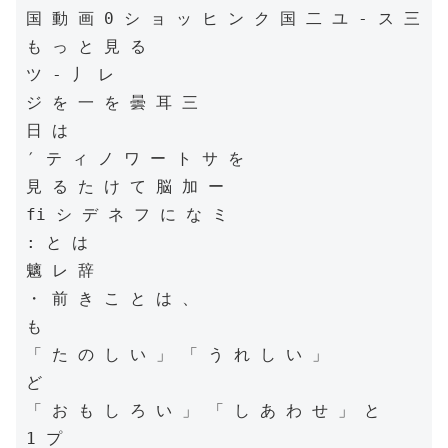
国 動 画 0 シ ョ ッ ヒ ン ク 国 二 ユ - ス 三 
も っ と 見 る

ツ - 丿 レ

ジ を 一 を 曇 耳 三

日 は

′ テ ィ ノ ワ ー ト サ を

見 る た け て 脳 加 ー

fi シ デ ネ フ に な ミ

: と は

魑 レ 辞

・ 前 き こ と は 、

も

「 た の し い 」 「 う れ し い 」

ど

「 お も し ろ い 」 「 し あ わ せ 」 と

1 プ
