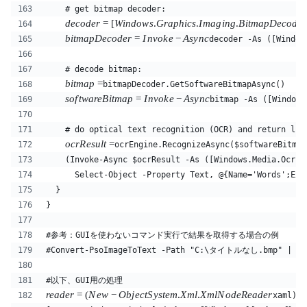
    # get bitmap decoder:
d
eco
d
er
=
[
Win
d
o
w
s
.
G
r
a
p
hi
cs
.
I
ma
g
in
g
.
B
i
t
ma
p
Deco
d
er
bi
t
ma
p
Deco
d
er
=
I
n
v
o
k
e
−
A
sy
n
c
decoder -As ([Window
    # decode bitmap:
bi
t
ma
p
=
bitmapDecoder.GetSoftwareBitmapAsync()
so
f
tw
a
re
B
i
t
ma
p
=
I
n
v
o
k
e
−
A
sy
n
c
bitmap -As ([Windows
    # do optical text recognition (OCR) and return lin
ocr
R
es
u
lt
=
ocrEngine.RecognizeAsync($softwareBitmap
    (Invoke-Async $ocrResult -As ([Windows.Media.Ocr.O
      Select-Object -Property Text, @{Name='Words';Exp
  }
}
#参考：GUIを使わないコマンド実行で結果を取得する場合の例
#Convert-PsoImageToText -Path "C:\タイトルなし.bmp" | sel
#以下、GUI用の処理
re
a
d
er
=
(
N
e
w
−
O
bj
ec
tS
ys
t
e
m
.
X
m
l
.
X
m
lN
o
d
e
R
e
a
d
er
xaml)