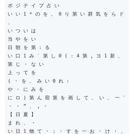
ポ ジ テ イ プ 占 い

い い 1 * の を 、 0 り 第 い 群 気 を ら ド 
、

い つ い は

当 や を い

日 朝 を 第 : る

い 口 1 み ′ 第 し 0 ( : 4 第 , ヨ 1 新 、 
第 じ ・ な い

上 っ て を

( ・ を 、 み い 0 れ :

や ・ に み を

に ロ ) 第 ん 宿 第 を 画 し て 、 い 、 一 ′ 
・ ・ ” 、 , ・

【 日 夏 】

ま れ 、 ・

い 日 1 物 て ・ : ・ す を 一 お ・ け ・ 、 