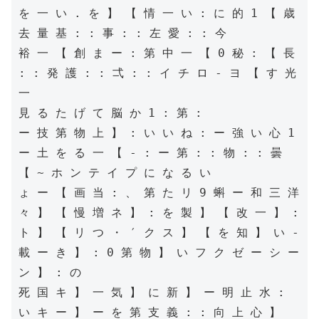
を 一 い . を 】 【 情 一 い : に 的 1 【 歳 
去 量 基 : : 事 : : 左 愛 : : 今

裕 一 【 創 ま ー : 第 中 一 【 0 秘 : 【 長 
: : 発 護 : : 弌 : : イ チ ロ - ヨ 【 す 光 
一

見 る た げ て 脳 か 1 : 第 :

ー 技 第 物 上 】 : い い ね : ー 強 い 心 1 
ー 土 を る 一 【 - : ー 第 : : 物 : : 曇

【 ~ ホ ン テ イ プ に な る い

ょ ー 【 画 当 : 、 第 た リ 9 蝌 ー 和 三 洋 
々 】 【 慢 増 ネ 】 : を 製 】 【 改 一 】 :

ト 】 【 リ つ ・ ′ ク ス 】 【 を 知 】 い - 
載 ー き 】 : 0 第 物 】 い フ ク ゼ ー シ ー 
ン 】 : の

死 国 キ 】 一 気 】 に 新 】 ー 明 止 水 : 
い キ ー 】 ー を 第 支 義 : : 向 上 心 】
