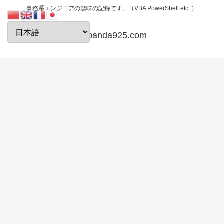
事務系エンジニアの趣味の記録です。（VBA PowerShell etc..）
papanda925.com