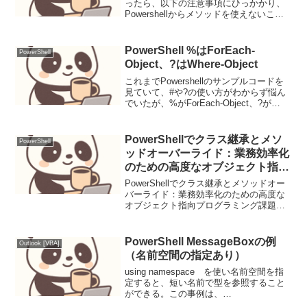
ったら、以下の注意事項にひっかかり、
Powershellからメソッドを使えないこと
がわかった。重要この API は CLS 準拠
ではありません。そこで、Clamp のサン
プルを作成。C...
PowerShell %はForEach-
PowerShell
Object、?はWhere-Object
これまでPowershellのサンプルコードを
見ていて、#や?の使い方がわからず悩ん
でいたが、%がForEach-Object、?が
Where-Objectであることを知って、今更
ながらびっくり。まだまだ勉強不足で
す。。 まず、get-al...
PowerShellでクラス継承とメソ
PowerShell
ッドオーバーライド：業務効率化
のための高度なオブジェクト指向
プログラミング
PowerShellでクラス継承とメソッドオー
バーライド：業務効率化のための高度な
オブジェクト指向プログラミング課題背
景と実務シナリオPowerShellスクリプト
で、複数のシステムやサービスを管理す
る必要がある場合、同じような処理を何
PowerShell MessageBoxの例
Outlook [VBA]
度も...
（名前空間の指定あり）
using namespace を使い名前空間を指
定すると、短い名前で型を参照すること
ができる。この事例は、
System.Windows.Forms.MessageBoxの