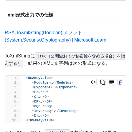
xml形式出力での仕様
RSA.ToXmlString(Boolean) メソッド
(System.Security.Cryptography) | Microsoft Learn
ToXmlStringに
true（公開鍵および秘密鍵を含める場合）を指
、結果の XML 文字列は次の形式になる。
定すると
<
RSAKeyValue
>
<
Modulus
>
…
</
Modulus
>
<
Exponent
>
…
</
Exponent
>
<
P
>
…
</
P
>
<
Q
>
…
</
Q
>
<
DP
>
…
</
DP
>
<
DQ
>
…
</
DQ
>
<
InverseQ
>
…
</
InverseQ
>
<
D
>
…
</
D
>
</
RSAKeyValue
>