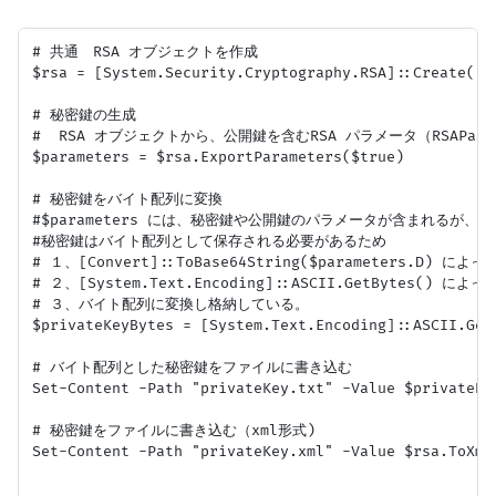
# 共通　RSA オブジェクトを作成

$rsa = [System.Security.Cryptography.RSA]::Create()

# 秘密鍵の生成

#  RSA オブジェクトから、公開鍵を含むRSA パラメータ（RSAPara
$parameters = $rsa.ExportParameters($true)

# 秘密鍵をバイト配列に変換

#$parameters には、秘密鍵や公開鍵のパラメータが含まれるが、
#秘密鍵はバイト配列として保存される必要があるため

# １、[Convert]::ToBase64String($parameters.D) 
# ２、[System.Text.Encoding]::ASCII.GetBytes() 
# ３、バイト配列に変換し格納している。

$privateKeyBytes = [System.Text.Encoding]::ASCII.Get
# バイト配列とした秘密鍵をファイルに書き込む

Set-Content -Path "privateKey.txt" -Value $privateKey
# 秘密鍵をファイルに書き込む（xml形式)

Set-Content -Path "privateKey.xml" -Value $rsa.ToXmlS