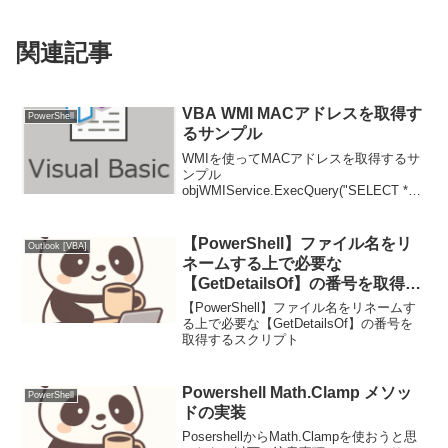
関連記事
VBA WMI MACアドレスを取得す
PowerShell
るサンプル
WMIを使ってMACアドレスを取得するサ
ンプル
objWMIService.ExecQuery("SELECT *
FROM
Win32_NetworkAdapterConfiguration
WHERE IPEnabled = True")...
【PowerShell】ファイル名をリ
Outlook [VBA]
ネームする上で必要な
【GetDetailsOf】の番号を取得す
るスクリプト
【PowerShell】ファイル名をリネームす
る上で必要な【GetDetailsOf】の番号を
取得するスクリプト
Powershell Math.Clamp メソッ
PowerShell
ドの実装
PosershellからMath.Clampを使おうと思