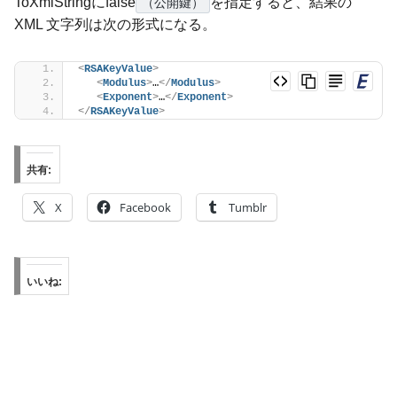
ToXmlStringにfalse
を指定すると、結果の
（公開鍵）
XML 文字列は次の形式になる。
<
RSAKeyValue
>
<
Modulus
>
…
</
Modulus
>
<
Exponent
>
…
</
Exponent
>
</
RSAKeyValue
>
共有:
X
Facebook
Tumblr
いいね: