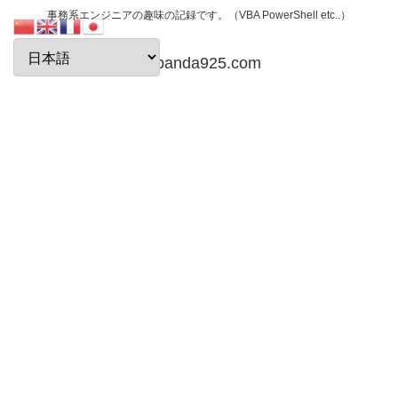
事務系エンジニアの趣味の記録です。（VBA PowerShell etc..）
papanda925.com