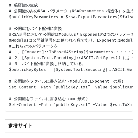
# 秘密鍵の生成

# 公開鍵のみのRSA パラメータ（RSAParameters 構造体）を生成す
$publicKeyParameters = $rsa.ExportParameters($false)

# 公開鍵をバイト配列に変換

#RSA暗号において公開鍵はModulusとExponentの2つのパラメータ
#Modulusは公開鍵暗号化に使われる数であり、ExponentはModulu
#これら2つのパラメータを

# １、[Convert]::ToBase64String($parameters.・・
# ２、[System.Text.Encoding]::ASCII.GetBytes() 
# ３、バイト配列に変換し格納している。

$publicKeyBytes = [System.Text.Encoding]::ASCII.GetB
# 公開鍵をファイルに書き込む（Modulus,Exponent　の順）

Set-Content -Path "publicKey.txt" -Value $publicKeyBy
# 公開鍵をファイルに書き込む（xml形式)

参考サイト