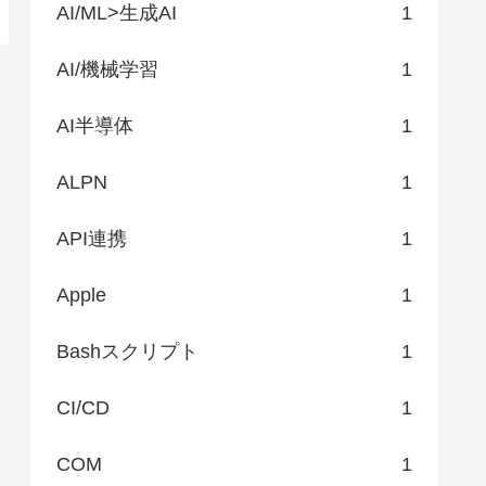
AI/ML>生成AI
1
AI/機械学習
1
AI半導体
1
ALPN
1
API連携
1
Apple
1
Bashスクリプト
1
CI/CD
1
COM
1