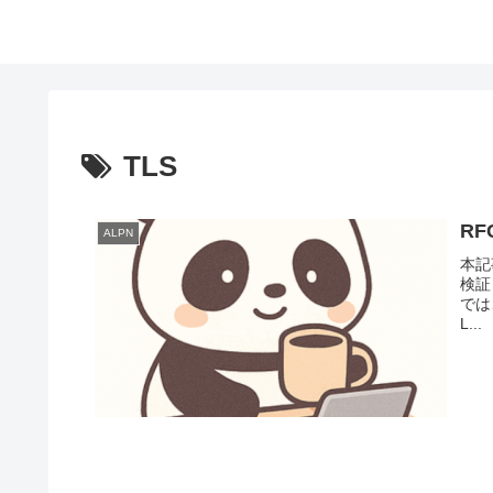
TLS
RF
ALPN
本記
検証
では、
L...