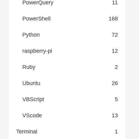
PowerQuery
11
PowerShell
168
Python
72
raspberry-pi
12
Ruby
2
Ubuntu
26
VBScript
5
VScode
13
Terminal
1