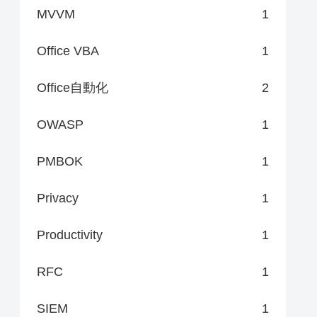
MVVM
1
Office VBA
1
Office自動化
2
OWASP
1
PMBOK
1
Privacy
1
Productivity
1
RFC
1
SIEM
1