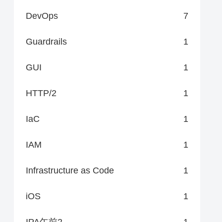
DevOps
7
Guardrails
1
GUI
1
HTTP/2
1
IaC
1
IAM
1
Infrastructure as Code
1
iOS
1
IPA午前2
1