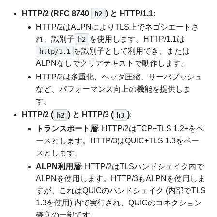
HTTP/2 (RFC 8740
) と HTTP/1.1
:
h2
HTTP/2はALPNによりTLS上でネゴシエートさ
れ、識別子
を使用します。HTTP/1.1は
h2
を識別子として利用でき、または
http/1.1
ALPNなしでクリアテキストで動作します。
HTTP/2は多重化、ヘッダ圧縮、サーバプッシュ
など、パフォーマンス向上の機能を提供しま
す。
HTTP/2 (
) と HTTP/3 (
)
:
h2
h3
トランスポート層
: HTTP/2はTCP+TLS 1.2+をベ
ースとします。HTTP/3はQUIC+TLS 1.3をベー
スとします。
ALPN利用層
: HTTP/2はTLSハンドシェイク内で
ALPNを使用します。HTTP/3もALPNを使用しま
すが、これはQUICのハンドシェイク (内部でTLS
1.3を使用) 内で実行され、QUICのコネクション
確立の一部です。