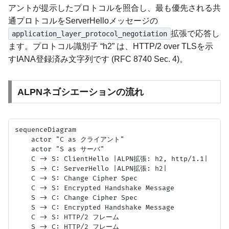
アントが提示したプロトコルを照合し、最も優先される共
通プロトコルをServerHelloメッセージの
拡張で応答し
application_layer_protocol_negotiation
ます。プロトコル識別子 “h2” は、HTTP/2 over TLSを示
すIANA登録済み文字列です (RFC 8740 Sec. 4)。
ALPNネゴシエーションの流れ
sequenceDiagram

    actor "C as クライアント"

    actor "S as サーバ"

    C -> S: ClientHello |ALPN拡張: h2, http/1.1|

    S -> C: ServerHello |ALPN拡張: h2|

    C -> S: Change Cipher Spec

    C -> S: Encrypted Handshake Message

    S -> C: Change Cipher Spec

    S -> C: Encrypted Handshake Message

    C -> S: HTTP/2 フレーム
