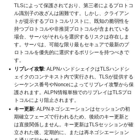
TLSによって保護されており、第三者によるプロトコ
ル識別子の改ざんは困難です。しかし、クライアン
トが提示するプロトコルリストに、既知の脆弱性を
持つプロトコルや非推奨プロトコルが含まれている
場合、サーバがそれらを選択するリスクは存在しま
す。サーバは、可能な限り最もセキュアで最新のプ
ロトコルを優先的に選択するポリシーを持つべきで
す。
リプレイ攻撃
: ALPNハンドシェイクはTLSハンドシ
ェイクのコンテキスト内で実行され、TLSが提供する
シーケンス番号やNonceによってリプレイ攻撃から保
護されます。ALPN情報単独でのリプレイはTLSプロ
トコルにより阻止されます。
キー更新
: ALPNネゴシエーションはセッションの初
期確立フェーズで行われるため、後続のキー更新と
は直接関係しません。キー更新はTLSセッションが確
立された後、定期的に、または再ネゴシエーション