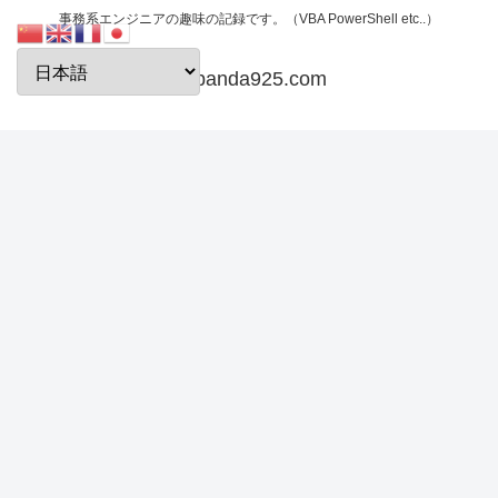
事務系エンジニアの趣味の記録です。（VBA PowerShell etc..）
papanda925.com