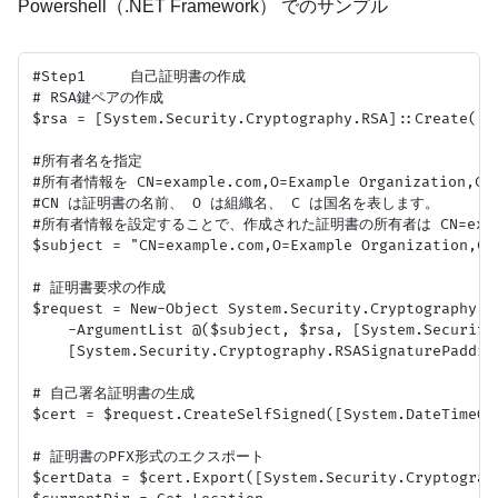
Powershell（.NET Framework） でのサンプル
#Step1     自己証明書の作成

# RSA鍵ペアの作成

$rsa = [System.Security.Cryptography.RSA]::Create()

#所有者名を指定

#所有者情報を CN=example.com,O=Example Organizatio
#CN は証明書の名前、 O は組織名、 C は国名を表します。

#所有者情報を設定することで、作成された証明書の所有者は CN=example.c
$subject = "CN=example.com,O=Example Organization,
# 証明書要求の作成

$request = New-Object System.Security.Cryptography.X
    -ArgumentList @($subject, $rsa, [System.Security
    [System.Security.Cryptography.RSASignaturePadding
# 自己署名証明書の生成

$cert = $request.CreateSelfSigned([System.DateTimeOf
# 証明書のPFX形式のエクスポート

$certData = $cert.Export([System.Security.Cryptograp