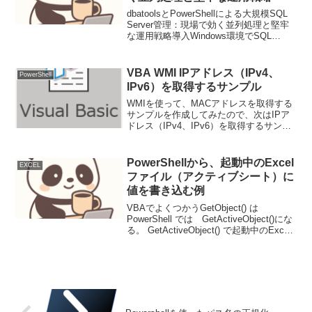
dbatoolsとPowerShellによる大規模SQL
Server管理：現場で効く並列処理と堅牢
な運用戦略導入Windows環境でSQL
Serverを運用するプロのエンジニアにと
って、多数のインスタンスを効率的かつ
確実に管理することは...
VBA WMI IPアドレス（IPv4、
PowerShell
IPv6）を取得するサンプル
WMIを使って、MACアドレスを取得する
サンプルを作成してみたので、次はIPア
ドレス（IPv4、IPv6）を取得するサンプ
ルの作成IPAddressオブジェクト
(objItem.IPAddress）には、IPv4、IPv6が
混在した複数のア...
PowerShellから、起動中のExcel
EXCEL
ファイル（アクティブシート）に
値を書き込む例
VBAでよくつかうGetObject() は
PowerShell では GetActiveObject()にな
る。 GetActiveObject() で起動中のExcecl
をつかむことで、対象のExcelファイル、
この例ではA1セルにP...