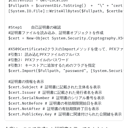
$currentDir = Get-Location

$Fullpath = $currentDir.ToString()  +  "\" + "certifi
[System.IO.File]::WriteAllBytes($Fullpath, $certData)
#Step1    自己証明書の確認

#証明書ファイルを読み込み、証明書オブジェクトを作成

$cert = New-Object System.Security.Cryptography.X509C
#X509Certificate2クラスのImportメソッドを使って、PFX
#引数1: 読み込むPFXファイルのフルパス

#引数2: PFXファイルのパスワード

#引数3: キーストアに追加するためのフラグを指定

$cert.Import($Fullpath, "password", [System.Security
#証明書の情報を表示

$cert.Subject # 証明書に記載された主体名を表示

$cert.Issuer # 証明書に記載された発行者名を表示 

$cert.SerialNumber # 証明書のシリアル番号を表示

$cert.NotBefore # 証明書の有効期限開始日を表示

$cert.NotAfter # 証明書の有効期限終了日を表示
