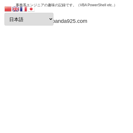
事務系エンジニアの趣味の記録です。（VBA PowerShell etc..）
papanda925.com