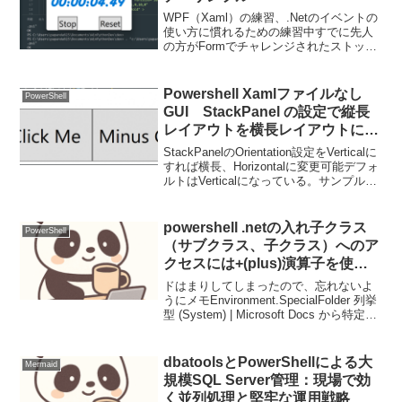
WPF（Xaml）の練習、.Netのイベントの
使い方に慣れるための練習中すでに先人
の方がFormでチャレンジされたストップ
ウォッチをWPFに置き換えた場合の実装
例ソース解説・Xamlについては、最近使
い方に慣れてきたGridを使って、場所
Powershell Xamlファイルなし
PowerShell
を...
GUI StackPanel の設定で縦長
レイアウトを横長レイアウトに変
更する方法
StackPanelのOrientation設定をVerticalに
すれば横長、Horizontalに変更可能デフォ
ルトはVerticalになっている。サンプルコ
ードのポイントだけを抜粋#縦長
#$StackPanel.Orientation...
powershell .netの入れ子クラス
PowerShell
（サブクラス、子クラス）へのア
クセスには+(plus)演算子を使
う 例えば
ドはまりしてしまったので、忘れないよ
[System.Environment+SpecialF
うにメモEnvironment.SpecialFolder 列挙
型 (System) | Microsoft Docs から特定の
older]というように
定数を引く場合は、以下のように定義す
る。ポイントは、＋（Plus）の使い方...
dbatoolsとPowerShellによる大
Mermaid
規模SQL Server管理：現場で効
く並列処理と堅牢な運用戦略