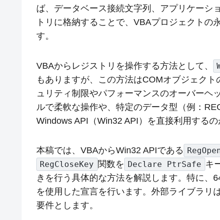
ば、データベース接続文字列、アプリケーシ
トリに格納することで、VBAプロジェクトの
す。
VBAからレジストリを操作する方法として、
もありますが、この方法はCOMオブジェクト
ュリティ制限やパフォーマンスのオーバーヘ
ルで柔軟な操作や、特定のデータ型（例：RE
Windows API（Win32 API）を直接利用す
本稿では、VBAからWin32 APIである
RegOpe
関数を
キ
RegCloseKey
Declare PtrSafe
きを行う具体的な方法を解説します。特に、64ビ
を使用した宣言を行います。外部ライブラリは一
要件とします。