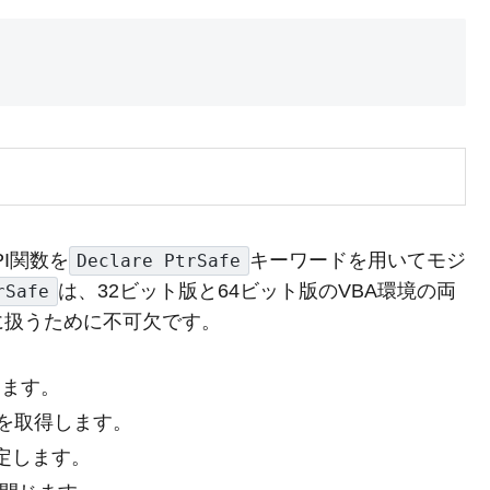
PI関数を
キーワードを用いてモジ
Declare PtrSafe
は、32ビット版と64ビット版のVBA環境の両
rSafe
に扱うために不可欠です。
きます。
値を取得します。
設定します。