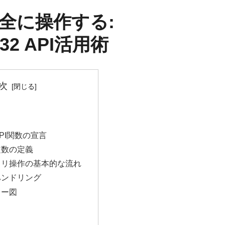
全に操作する:
n32 API活用術
次
2 API関数の宣言
な定数の定義
ストリ操作の基本的な流れ
ーハンドリング
ロー図