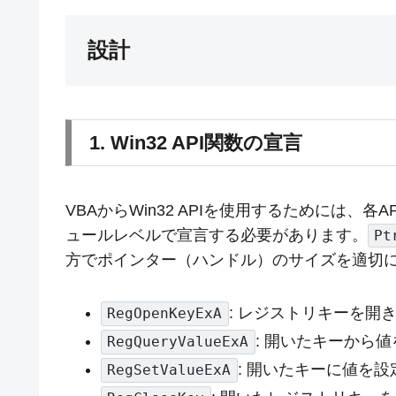
設計
1. Win32 API関数の宣言
VBAからWin32 APIを使用するためには、各A
ュールレベルで宣言する必要があります。
Pt
方でポインター（ハンドル）のサイズを適切
: レジストリキーを開
RegOpenKeyExA
: 開いたキーから
RegQueryValueExA
: 開いたキーに値を
RegSetValueExA