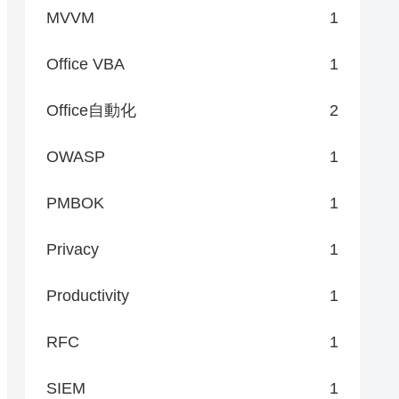
MVVM
1
Office VBA
1
Office自動化
2
OWASP
1
PMBOK
1
Privacy
1
Productivity
1
RFC
1
SIEM
1