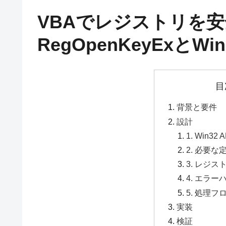
VBAでレジストリを安
RegOpenKeyExとWi
目
背景と要件
設計
1. Win3
2. 必要
3. レジ
4. エラ
5. 処理フ
実装
検証