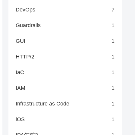
DevOps
7
Guardrails
1
GUI
1
HTTP/2
1
IaC
1
IAM
1
Infrastructure as Code
1
iOS
1
IPA午前2
1