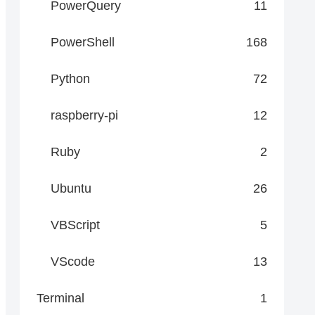
PowerQuery
11
PowerShell
168
Python
72
raspberry-pi
12
Ruby
2
Ubuntu
26
VBScript
5
VScode
13
Terminal
1