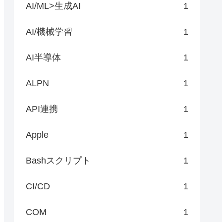
AI/ML>生成AI
1
AI/機械学習
1
AI半導体
1
ALPN
1
API連携
1
Apple
1
Bashスクリプト
1
CI/CD
1
COM
1