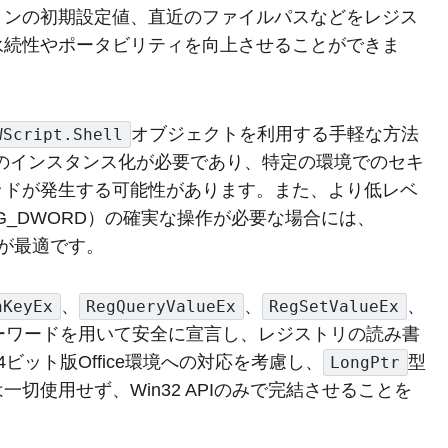
ョンの初期設定値、直近のファイルパスなどをレジス
永続性やポータビリティを向上させることができま
オブジェクトを利用する手軽な方法
WScript.Shell
のインスタンス化が必要であり、特定の環境でのセキ
ッドが発生する可能性があります。また、より低レベ
G_DWORD）の確実な操作が必要な場合には、
るのが最適です。
、
、
、
nKeyEx
RegQueryValueEx
RegSetValueEx
ーワードを用いて安全に宣言し、レジストリの読み書
ット版Office環境への対応を考慮し、
型
LongPtr
切使用せず、Win32 APIのみで完結させることを