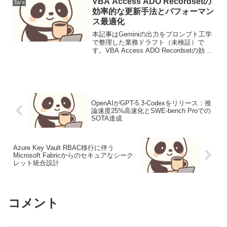
VBA Access ADO Recordsetの
Tech
効率的な更新手法とパフォーマン
ス最適化
本記事はGeminiの出力をプロンプト工学
で整理した業務ドラフト（未検証）で
す。VBA Access ADO Recordsetの効率
的な更新手法とパフォーマンス最適化背
景と要件VBA (Visual Basic for
Applicati...
OpenAIがGPT-5.3-Codexをリリース：推
論速度25%高速化とSWE-bench Proでの
SOTA達成
Azure Key Vault RBAC移行に伴う
Microsoft Fabricからのセキュアなシーク
レット統合設計
コメント