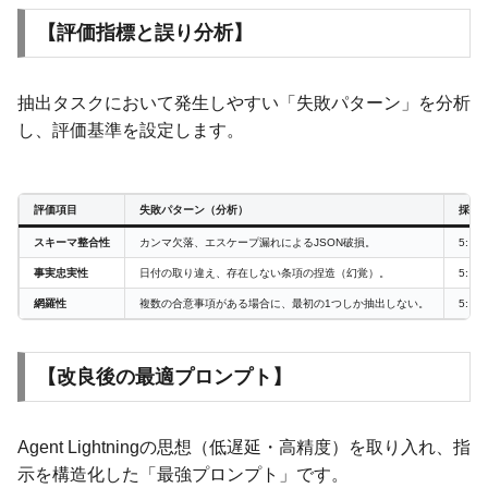
【評価指標と誤り分析】
抽出タスクにおいて発生しやすい「失敗パターン」を分析
し、評価基準を設定します。
評価項目
失敗パターン（分析）
採点基準
スキーマ整合性
カンマ欠落、エスケープ漏れによるJSON破損。
5: 
事実忠実性
日付の取り違え、存在しない条項の捏造（幻覚）。
5: 
網羅性
複数の合意事項がある場合に、最初の1つしか抽出しない。
5: 
【改良後の最適プロンプト】
Agent Lightningの思想（低遅延・高精度）を取り入れ、指
示を構造化した「最強プロンプト」です。