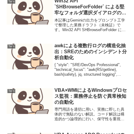
Win32 API
Tech
`SHBrowseForFolder` による堅
牢なフォルダ選択ダイアログの実
装
本記事はGeminiの出力をプロンプト工学
で整理した業務ドラフト（未検証）で
す。Win32 API SHBrowseForFolder によ
る堅牢なフォルダ選択ダイアログの実装
【背景と目的】標準のFileDialogが利用で
きない環境や、O...
awkによる複数行ログの構造化抽
Tech
出：SREのためのインシデント分
析自動化
{ "style": "SRE/DevOps Professional",
"technical_focus": "awk(RS/getline),
bash(safety), jq, structured logging",
"keywo...
VBA×WMIによるWindowsプロセ
Tech
ス監視：業務停止を防ぐ異常検知
の自動化
専門用語を適切に用い、実務に即した具
体的で無駄のない解説。コード解説は構
造的かつ論理的に行い、保守性を重視。
Win32 API使用時は必ずPtrSafe宣言を含
め、64bit/32bit両対応を保証。ユーザーの
「今すぐ使いたい」に応えつつ、...