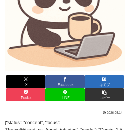
X
Facebook
はてブ
Pocket
LINE
コピー
2026.05.14
{“status”: “concept”, “focus”:
“PromptWizard_vs_AgentLightning”, “model”: “Gemini 1.5