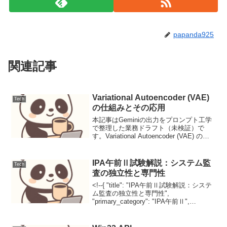
papanda925
関連記事
Variational Autoencoder (VAE)
Tech
の仕組みとその応用
本記事はGeminiの出力をプロンプト工学
で整理した業務ドラフト（未検証）で
す。Variational Autoencoder (VAE) の仕
組みとその応用背景（課題/先行研究）オ
ートエンコーダ（AE）は、入力データを
低次元の潜在表現に圧...
IPA午前Ⅱ試験解説：システム監
Tech
査の独立性と専門性
<!--{ "title": "IPA午前Ⅱ試験解説：システ
ム監査の独立性と専門性",
"primary_category": "IPA午前Ⅱ",
"secondary_categories": [ "システム監
査", "情報セキュリティ"...