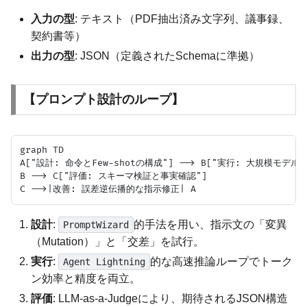
入力の型
: テキスト（PDF抽出済み文字列、議事録、
契約書等）
出力の型
: JSON（定義されたSchemaに準拠）
【プロンプト設計のループ】
graph TD

A["設計: 命令とFew-shotの構成"] --> B["実行: 大規模モデル
B --> C["評価: スキーマ検証と事実確認"]

設計
:
的手法を用い、指示文の「変異
PromptWizard
（Mutation）」と「交差」を試行。
実行
:
的な高速推論ループでトーク
Agent Lightning
ン効率と精度を両立。
評価
: LLM-as-a-Judgeにより、期待されるJSON構造